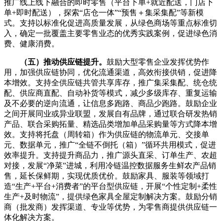
推广线上线下融合的即时零售（平台下单+就近配送，门店下
单+即时配送），探索“店仓一体”“预售＋集采集配”等新模
式。支持以标准化促进高质量发展，从绿色商场等重点标准切
入，确定一批覆盖主要零售业态的优秀实践案例，促进绿色消
费、健康消费。
（五）推动供应链提升。
鼓励大型零售企业发挥优势作
用，加强供应链协同，优化流通渠道，高效衔接供销，促进降
本增效。
支持全供应链共管共享库存，推广集采集配、统仓统
配、供应商直配、自动补货等模式，减少多级库存、重复运输
及不必要的逆向流通，让信息多跑路、商品少跑路。鼓励企业
之间开展同业或异业联盟，发展自有品牌，通过联合研发热销
产品、联合采购拓量、精选品类增加单品采购量等方式降本增
效。支持将托盘（周转箱）作为供应链的物流单元、交接单
元、数据单元，推广“全链不倒托（箱）”循环共用模式，促进
效率提升。支持提升商品力，推广源头直采、订单生产、农超
对接，发展“净菜”进城，利用冷链温控数据服务生鲜农产品销
售，延长保鲜期，实现优质优价。鼓励家具、服装等领域打
造“生产+平台+消费者”的平台型供应链，开展“个性定制+柔性
生产+及时物流”，提供绿色家具全屋定制解决方案。鼓励分销
商（批发商）发挥渠道、专业等优势，为零售商提供供应链一
体化解决方案。