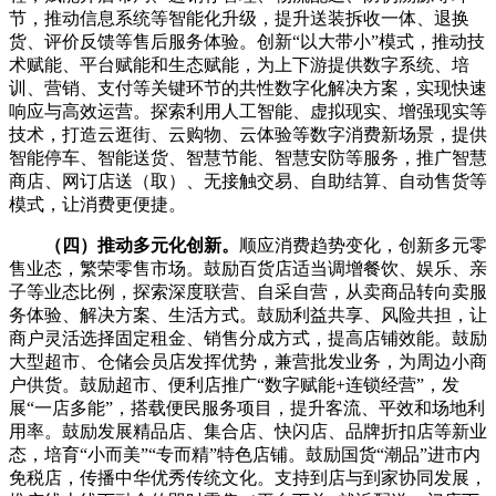
节，推动信息系统等智能化升级，提升送装拆收一体、退换
货、评价反馈等售后服务体验。创新“以大带小”模式，推动技
术赋能、平台赋能和生态赋能，为上下游提供数字系统、培
训、营销、支付等关键环节的共性数字化解决方案，实现快速
响应与高效运营。探索利用人工智能、虚拟现实、增强现实等
技术，打造云逛街、云购物、云体验等数字消费新场景，提供
智能停车、智能送货、智慧节能、智慧安防等服务，推广智慧
商店、网订店送（取）、无接触交易、自助结算、自动售货等
模式，让消费更便捷。
（四）推动多元化创新。
顺应消费趋势变化，创新多元零
售业态，繁荣零售市场。
鼓励百货店适当调增餐饮、娱乐、亲
子等业态比例，探索深度联营、自采自营，从卖商品转向卖服
务体验、解决方案、生活方式。鼓励利益共享、风险共担，让
商户灵活选择固定租金、销售分成方式，提高店铺效能。鼓励
大型超市、仓储会员店发挥优势，兼营批发业务，为周边小商
户供货。鼓励超市、便利店推广“数字赋能+连锁经营”，发
展“一店多能”，搭载便民服务项目，提升客流、平效和场地利
用率。鼓励发展精品店、集合店、快闪店、品牌折扣店等新业
态，培育“小而美”“专而精”特色店铺。鼓励国货“潮品”进市内
免税店，传播中华优秀传统文化。支持到店与到家协同发展，