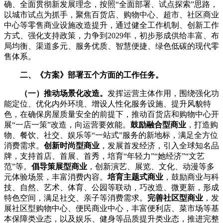
确、全面贯彻新发展理念，按照“全面部署、试点探索”思路，
以城市试点为抓手，聚焦百货店、购物中心、超市、社区商业
中心等零售商业设施改造提升，通过健全工作机制、创新工作
方式、强化支持政策，力争到2029年，初步形成供给丰富、布
局均衡、渠道多元、服务优质、智慧便捷、绿色低碳的现代零
售体系。
二、《方案》部署五个方面的工作任务。
（一）推动场景化改造。
发挥运营主体作用，围绕强化功
能定位、优化内外环境、增设人性化服务设施、提升风貌特
色，在确保房屋质量安全的前提下，推动百货店和购物中心开
展“一店一策”改造，向运营要效能。
鼓励融合型商业
，打造购
物、餐饮、社交、娱乐等“一站式”服务的新地标，满足全方位
消费需求。
创新时尚型商业
，发展首发经济，引入全球知名品
牌，支持首店、首展、首秀，培育“年轻力”“她经济”“文艺
范”等。
倡导策展型商业
，创新演艺、展览、文化、动漫等多
元体验场景，丰富消费内容。
培育主题式商业
，鼓励商业与科
技、自然、艺术、体育、公园等联动，巧改造、微更新，形成
特色空间，满足社交、亲子等消费需求。
完善社区型商业
，发
展社区型购物中心、便民商业中心，丰富便利店、菜市场等基
本保障类业态，以及娱乐、健身等品质提升类业态，推进完整