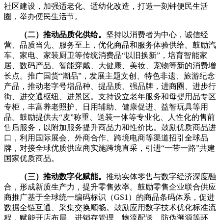
社区建设，加强适老化、适幼化改造，打造一刻钟便民生活
圈，举办便民生活节。
（二）推动品质化供给。
坚持以消费者为中心，诚信经
营、品质当先、服务至上，优化商品和服务体验供给。
鼓励汽
车、家电、家装厨卫等传统消费品“以旧换新”，培育智能家
居、数码产品、智能穿戴、大健康、美妆、宠物等新的消费增
长点。推广国货“潮品”，发展主题文创、特色非遗、旅游纪念
产品，推动老字号增品种、提品质、强品牌，进商圈、进步行
街、进交通枢纽、进景区。支持设立老年服务和母婴用品专区
专柜，丰富养老照护、日用辅助、健康促进、益智玩具等用
品。鼓励提供去“皮”称重、送装一体等专业化、人性化的售前
售后服务，以附加服务提升商品力和性价比。鼓励优质商品进
口，利用国际展会、外商合作、跨境电商等渠道招引全球品
牌，对接全球优质供应商实施跨境直采，引进“一带一路”共建
国家优质商品。
（三）推动数字化赋能。
推动实体零售与数字经济深度融
合，形成新质生产力，提升零售效率。
鼓励零售企业联合供应
商推广基于全球统一编码标识（GS1）的商品条码体系，促进
数据全链互通、采集交换顺畅。鼓励应用数字技术优化标准流
程，赋能开店布局、进销存管理、物流配送、防伪溯源等环