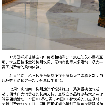
12月远洋乐堤港室内中庭还相继举办了疯狂闯关小游戏互
动、卡皮巴拉能量站杭州快闪、宠物市集等众多活动，极大丰
富了消费者的购物体验。
21日当晚，杭州远洋乐堤港还在中庭举办了蛋糕派对，与
现场数万名顾客一起，分享庆生喜悦。
七周年庆期间，杭州远洋乐堤港推出一系列重磅优惠活
动，回馈广大消费者的长期支持。全场众多品牌参与大众点评
神券团购活动，77团100零售券，49团100餐饮券的力度吸引了
大量消费者前来血拼，同时商场还精心策划了重点大牌满减加