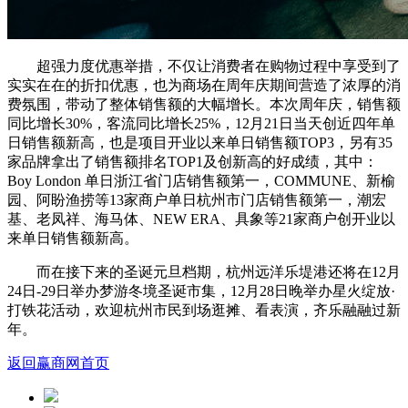
超强力度优惠举措，不仅让消费者在购物过程中享受到了
实实在在的折扣优惠，也为商场在周年庆期间营造了浓厚的消
费氛围，带动了整体销售额的大幅增长。本次周年庆，销售额
同比增长30%，客流同比增长25%，12月21日当天创近四年单
日销售额新高，也是项目开业以来单日销售额TOP3，另有35
家品牌拿出了销售额排名TOP1及创新高的好成绩，其中：
Boy London 单日浙江省门店销售额第一，COMMUNE、新榆
园、阿盼渔捞等13家商户单日杭州市门店销售额第一，潮宏
基、老凤祥、海马体、NEW ERA、具象等21家商户创开业以
来单日销售额新高。
而在接下来的圣诞元旦档期，杭州远洋乐堤港还将在12月
24日-29日举办梦游冬境圣诞市集，12月28日晚举办星火绽放·
打铁花活动，欢迎杭州市民到场逛摊、看表演，齐乐融融过新
年。
返回赢商网首页