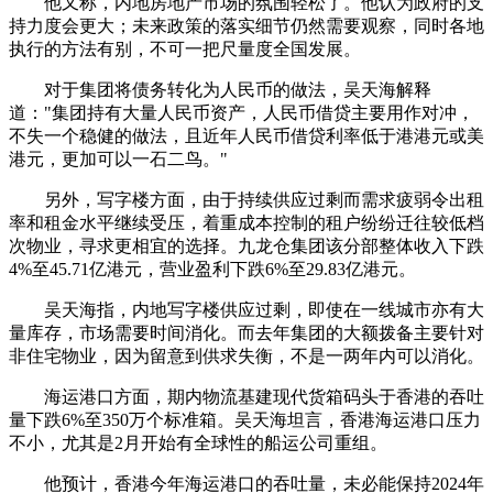
他又称，内地房地产市场的氛围轻松了。他认为政府的支
持力度会更大；未来政策的落实细节仍然需要观察，同时各地
执行的方法有别，不可一把尺量度全国发展。
对于集团将债务转化为人民币的做法，吴天海解释
道："集团持有大量人民币资产，人民币借贷主要用作对冲，
不失一个稳健的做法，且近年人民币借贷利率低于港港元或美
港元，更加可以一石二鸟。"
另外，写字楼方面，由于持续供应过剩而需求疲弱令出租
率和租金水平继续受压，着重成本控制的租户纷纷迁往较低档
次物业，寻求更相宜的选择。九龙仓集团该分部整体收入下跌
4%至45.71亿港元，营业盈利下跌6%至29.83亿港元。
吴天海指，内地写字楼供应过剩，即使在一线城市亦有大
量库存，市场需要时间消化。而去年集团的大额拨备主要针对
非住宅物业，因为留意到供求失衡，不是一两年内可以消化。
海运港口方面，期内物流基建现代货箱码头于香港的吞吐
量下跌6%至350万个标准箱。吴天海坦言，香港海运港口压力
不小，尤其是2月开始有全球性的船运公司重组。
他预计，香港今年海运港口的吞吐量，未必能保持2024年