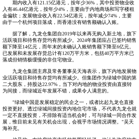
期内收入有121.15亿港元，按年少36%，其中投资物业收
入有46.44亿港元，按年少4%，主要由于内地商场和写字楼租
金偏软；发展物业收入有22.54亿港元，按年减少74%，主要
由于一个杭州项目落成，而香港没有销售额确认入账。
据了解，九龙仓集团自2019年以来再无购入新土地，旗下
活跃项目和待售存货均有所减少。2024年集团应占已签约销售
额下降至14亿元，而年末的未确认入账销售额下降至6亿元。
已发展和未发展存货总计有120万平方米，包括40万平方米已
落成但销情极缓慢的非住宅物业。
九龙仓集团主席及常务董事吴天海表示，旗下内地发展物
业活跃项目和待售存货均有所减少。但集团作为绿城中国的第
二大股东，持股达22.97%，当下对内地的物业投资由直接转
为间接，而绿城近年发展不错，成果令人满意的。
"绿城中国是发展稳定的民企之一，或者比起九龙仓直接
投资更好。透过绿城间接投资内地住宅市场，不代表九龙仓就
一定不直接投资，不排除有适当机会时，可与绿城一同合作发
展，惟目前未见有关机会出现，会视乎市场情况调整。"吴天
海补充。