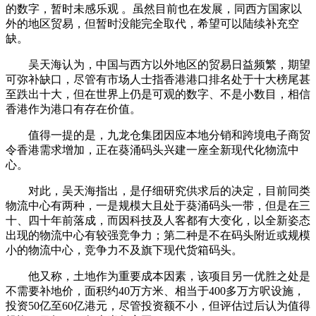
的数字，暂时未感乐观 。虽然目前也在发展，同西方国家以
外的地区贸易，但暂时没能完全取代，希望可以陆续补充空
缺。
吴天海认为，中国与西方以外地区的贸易日益频繁，期望
可弥补缺口，尽管有市场人士指香港港口排名处于十大榜尾甚
至跌出十大，但在世界上仍是可观的数字、不是小数目，相信
香港作为港口有存在价值。
值得一提的是，九龙仓集团因应本地分销和跨境电子商贸
令香港需求增加，正在葵涌码头兴建一座全新现代化物流中
心。
对此，吴天海指出，是仔细研究供求后的决定，目前同类
物流中心有两种，一是规模大且处于葵涌码头一带，但是在三
十、四十年前落成，而因科技及人客都有大变化，以全新姿态
出现的物流中心有较强竞争力；第二种是不在码头附近或规模
小的物流中心，竞争力不及旗下现代货箱码头。
他又称，土地作为重要成本因素，该项目另一优胜之处是
不需要补地价，面积约40万方米、相当于400多万方呎设施，
投资50亿至60亿港元，尽管投资额不小，但评估过后认为值得