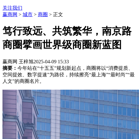
关注我们
赢商网
>
城市
>
商圈
> 正文
笃行致远、共筑繁华，南京路
商圈擘画世界级商圈新蓝图
赢商网 王梓旭
2025-04-09 15:33
摘要：
今年站在“十五五”规划新起点，商圈将以“消费提质、
空间提效、数字提速”为路径，持续擦亮“最上海”“最时尚”“最
人文”的商圈名片。