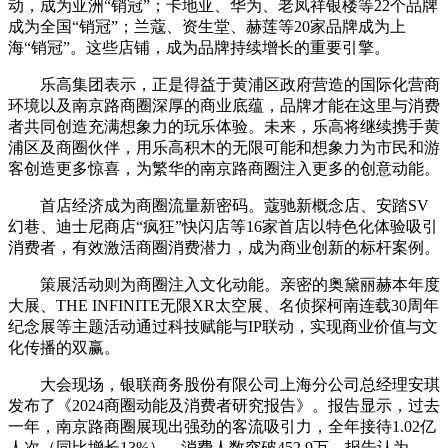
动，成为亚洲“销冠”；卡地亚、华为、老凤祥银楼等22个品牌
成为全国“销冠”；兰蔻、资生堂、赫莲等20家品牌成为上
海“销冠”。这些店铺，成为品牌持续增长的重要引擎。
乐高集团表示，正是得益于黄浦区政府营造的国际化营商
环境以及南京路商圈深厚的商业底蕴，品牌才能在这里与消费
者共同创造充满想象力的玩乐体验。未来，乐高将继续携手黄
浦区及商圈伙伴，用乐高积木的无限可能和想象力为市民和游
客创造更多惊喜，为繁华的南京路商圈注入更多的创意动能。
首店经济成为商圈流量新密码。蔻驰新概念店、安踏SV
幻巷、迪士尼商店“疯狂”快闪店等16家首店以特色化体验吸引
消费者，有效激活商圈消费潜力，成为商业创新的标杆案例。
策展活动则为商圈注入文化动能。亲密的奥黛丽赫本年度
大展、THE INFINITE无限XR太空展、名侦探柯南连载30周年
纪念展等主题活动通过科技赋能与IP联动，实现商业价值与文
化传播的双赢。
大会现场，银联商务股份有限公司上海分公司总经理安琪
发布了《2024商圈动能及消费者研究报告》。报告显示，过去
一年，南京路商圈展现出强劲的客流吸引力，全年接待1.02亿
人次（同比增长13%），消费人数突破452.9万。报告认为，