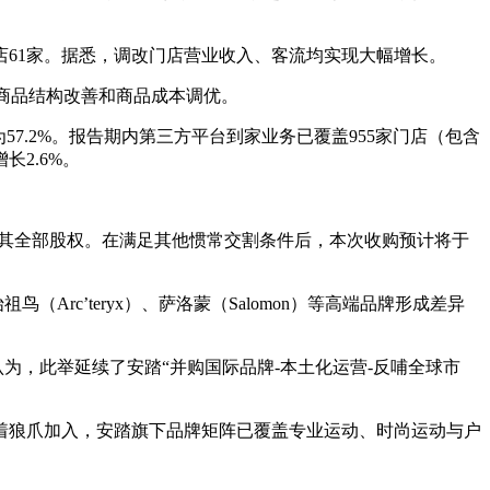
店61家。据悉，调改门店营业收入、客流均实现大幅增长。
益于商品结构改善和商品成本调优。
为57.2%。报告期内第三方平台到家业务已覆盖955家门店（包含
长2.6%。
全资收购其全部股权。在满足其他惯常交割条件后，本次收购预计将于
rc’teryx）、萨洛蒙（Salomon）等高端品牌形成差异
为，此举延续了安踏“并购国际品牌-本土化运营-反哺全球市
着狼爪加入，安踏旗下品牌矩阵已覆盖专业运动、时尚运动与户