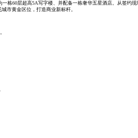
为一栋60层超高5A写字楼、并配备一栋奢华五星酒店。从签约
托城市黄金区位，打造商业新标杆。
业。
。
。
。