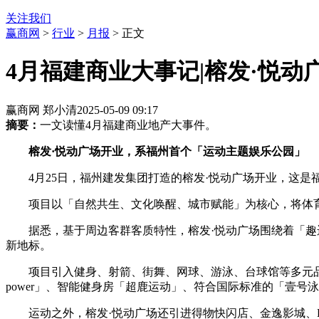
关注我们
赢商网
>
行业
>
月报
> 正文
4月福建商业大事记|榕发·悦动
赢商网 郑小清
2025-05-09 09:17
摘要：
一文读懂4月福建商业地产大事件。
榕发·悦动广场开业，系福州首个「运动主题娱乐公园」
4月25日，福州建发集团打造的榕发·悦动广场开业，这
项目以「自然共生、文化唤醒、城市赋能」为核心，将体育
据悉，基于周边客群客质特性，榕发·悦动广场围绕着「趣运
新地标。
项目引入健身、射箭、街舞、网球、游泳、台球馆等多元品类
power」、智能健身房「超鹿运动」、符合国际标准的「壹号泳池
运动之外，榕发·悦动广场还引进得物快闪店、金逸影城、Li