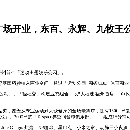
广场开业，东百、永辉、九牧王公布
是福州首个「运动主题娱乐公园」。
基因巧妙植入商业空间，通过「运动公园+商务CBD+体育商
动」、「轻社交」构建业态组合，以5大福建/福州首店、10+网
，覆盖从专业运动到大众健身的全场景需求，拥有1500+㎡复
」、2000㎡的「X·space异空间台球俱乐部」……组成15分
ttle Guagua烘焙、X3咖啡、星巴克、小米之家、动静日茶