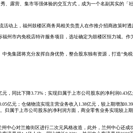
场、脱口秀、露营、集市等强体验的交互方式，成为一个名副其实的「
融合交流活动上，福州鼓楼区商务局相关负责人在作推介招商政策时
成功中标福州市内免税店特许服务项目，选址确定为鼓楼区恒力城。
中免集团将充分发挥自身优势，整合股东独有资源，打造“免税+有
亿元，同比下降3.73%；实现归属于上市公司股东的净利润0.43亿元
.05亿元；仓储物流实现主营业务收入1.38亿元，较上期增加0.3
亿元。归属于上市公司股东的净利润方面，商业零售业务实现较上期增
兰州中心对兰飨街区进行二次元风格改造，此外，兰州中心还成