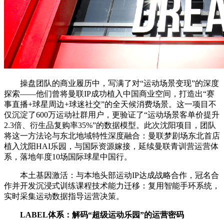
操盘团队的商业履历中，写满了对“运动场景变现”的深度
探索——他们曾将曼联IP成功植入中国商业空间，打造出“赛
事直播+球星周边+球迷社交”的全天候消费场景。这一项目不
仅沉淀了600万运动社群用户，更验证了“运动场景客单价提升
2.3倍、衍生品复购率35%”的数据模型。此次沈阳项目，团队
将这一方法论与东北地域特性深度融合：曼联梦剧场东北首店
植入沈阳HAI乐园，与国际资源嫁接，延续曼联青训营运营体
系，落地年度10场国际球星中国行。
本土基因激活：与本地头部运动IP达成战略合作，冠名合
作并开发沉浸式训练课程技术能力迁移：复用智能手环系统，
实时采集运动数据指导运营决策。
LABEL体系：解码“超级运动乐园”的运营密码