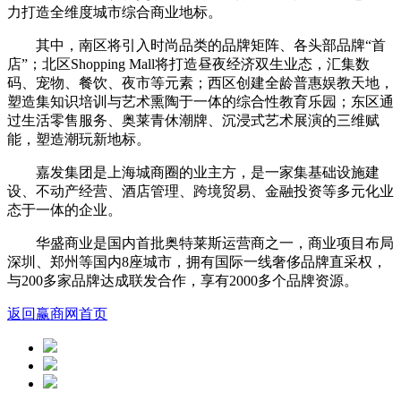
力打造全维度城市综合商业地标。
其中，南区将引入时尚品类的品牌矩阵、各头部品牌“首
店”；北区Shopping Mall将打造昼夜经济双生业态，汇集数
码、宠物、餐饮、夜市等元素；西区创建全龄普惠娱教天地，
塑造集知识培训与艺术熏陶于一体的综合性教育乐园；东区通
过生活零售服务、奥莱青休潮牌、沉浸式艺术展演的三维赋
能，塑造潮玩新地标。
嘉发集团是上海城商圈的业主方，是一家集基础设施建
设、不动产经营、酒店管理、跨境贸易、金融投资等多元化业
态于一体的企业。
华盛商业是国内首批奥特莱斯运营商之一，商业项目布局
深圳、郑州等国内8座城市，拥有国际一线奢侈品牌直采权，
与200多家品牌达成联发合作，享有2000多个品牌资源。
返回赢商网首页