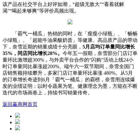
该产品在社交平台上好评如潮，“超级无敌大”“看着就解
渴”“喝起来够爽”等评价高频出现。
「霸气一桶瓜」热销的同时，在「瘦瘦小绿瓶」、「畅畅
小绿瓶」、「超能牛油果酸奶昔」等健康、高品质产品的带动
下，奈雪近期的销量成绩十分亮眼，
5月店均订单量同比增长
35%，同店同比增长28%。
今年五一假期，奈雪部分门店订单
量环比激增超300%，与外卖平台合作的“闪购”活动上线24小
时订单量同比暴涨超200%。端午六一双节期间，奈雪全国门
店销售额持续攀升，多家门店订单量环比暴涨 480%。从5月
的订单增长奇迹到6月「霸气一桶瓜」的霸榜，奈雪用连续爆
发的业绩证明：以时令蔬果为笔、健康理念为墨，方能在不断
迭代的市场画卷上，持续书写销量传奇。
返回赢商网首页