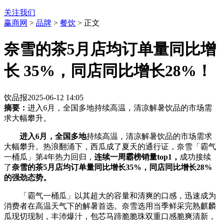
关注我们
赢商网
>
品牌
>
餐饮
> 正文
奈雪的茶5月店均订单量同比增
长 35%，同店同比增长28%！
饮品报
2025-06-12 14:05
摘要：
进入6月，全国多地持续高温，清凉解暑饮品的市场需
求大幅攀升。
进入6月，全国多地
持续高温，清凉解暑饮品的市场需求
大幅攀升。热浪翻涌下，西瓜成了夏天的通行证，奈雪「霸气
一桶瓜」第4年热力回归，
连续一周霸榜销量top1，
成功接续
了
奈雪的茶5月店均订单量同比增长35%，同店同比增长28%
的强劲态势。
「霸气一桶瓜」以其超大的容量和清爽的口感，迅速成为
消费者在高温天气下的解暑首选。奈雪选用当季鲜采完熟麒麟
瓜现切现制，丰沛爆汁，包芯马蹄脆脆珠双重口感脆爽清新，