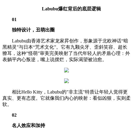
Labubu
爆红背后的底层逻辑
01
独特设计，丑萌出圈
Labubu由香港艺术家龙家昇创作，形象源于北欧神话“暗
黑精灵”与日本“咒术文化”。它有九颗尖牙、歪斜笑容、超长
獠耳，这种"怪萌"审美完美映射了当代年轻人的矛盾心理：外
表躺平内心叛逆，嘴上说摆烂，实际渴望被治愈。
相比Hello Kitty，Labubu的"非主流"特质让年轻人觉得更
真实、更有态度。它就像我们内心的映射：看似凶狠，实则柔
软。
02
名人效应和加持