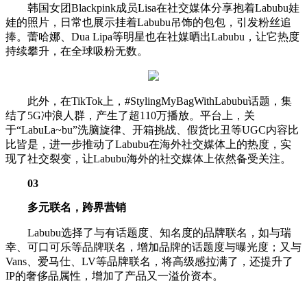
韩国女团Blackpink成员Lisa在社交媒体分享抱着Labubu娃
娃的照片，日常也展示挂着Labubu吊饰的包包，引发粉丝追
捧。蕾哈娜、Dua Lipa等明星也在社媒晒出Labubu，让它热度
持续攀升，在全球吸粉无数。
此外，在TikTok上，#StylingMyBagWithLabubu话题，集
结了5G冲浪人群，产生了超110万播放。平台上，关
于“LabuLa~bu”洗脑旋律、开箱挑战、假货比丑等UGC内容比
比皆是，进一步推动了Labubu在海外社交媒体上的热度，实
现了社交裂变，让Labubu海外的社交媒体上依然备受关注。
03
多元联名，跨界营销
Labubu选择了与有话题度、知名度的品牌联名，如与瑞
幸、可口可乐等品牌联名，增加品牌的话题度与曝光度；又与
Vans、爱马仕、LV等品牌联名，将高级感拉满了，还提升了
IP的奢侈品属性，增加了产品又一溢价资本。