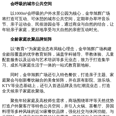
会呼吸的城市公共空间
以1000m²会呼吸的户外水景公园为核心，金华旭辉广场
将打造可互动、可休憩的城市公共空间，定期举办草坪音乐
节、亲子运动会、民俗游园会等，通过商业与自然的结合，让
年轻亲子家庭，更好地享受与大自然的亲密互动时光。
全龄家庭欢聚品牌矩阵
以“教育+”为家庭业态布局核心理念，金华旭辉广场构建
全龄段覆盖的优学教育矩阵，涵盖学科辅导、早教体验、儿童
配套服务以及运动与艺术培训等多元业态，致力于打造集学
习、成长与家庭生活于一体的一站式教育新地标。
同时，金华旭辉广场还引入特色餐饮，打造亲子主题、家
庭聚会与创新餐饮融合的美食矩阵，并在原有影院、游乐场、
KTV等业态基础上，还引入首进品牌及当红潮流业态，打造
全天候亲子家庭欢聚场。
聚焦年轻家庭及高校师生需求，商场围绕草坪等天然优势
打造户外聚客厅等特色公共空间，并引入火锅、茶餐厅、异国
料理等多种风味的近50家餐饮品牌，强化社交与休闲功能。与