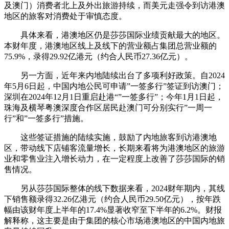
及澳门）消费者北上及外出旅游持续，而美元走强令到访港澳
地区的旅客对消费处于审慎态度。
具体来看，港澳地区仍是莎莎国际业绩贡献最大的地区。
本财年度，港澳地区线上及线下的营业额占集团总营业额的
75.9%，录得29.92亿港元（约合人民币27.36亿元）。
另一方面，近年来内地陆续出台了多项利好政策。自2024
年5月6日起，中国内地公民可申请”一签多行”签证到访澳门；
深圳在2024年12月1日重启赴港“”一签多行”；今年1月1日起，
珠海及横琴粤澳深度合作区居民赴澳门可分别实行”一周一
行”和”一签多行”措施。
这些签证措施的陆续实施，鼓励了内地旅客到访港澳地
区，带动线下店铺客流量增长，长期来看将为港澳地区的旅游
业和零售业注入增长动力，在一定程度上改善了莎莎国际的销
售情况。
另从莎莎国际整体的线下数据来看，2024财年期内，其线
下销售额录得32.26亿港元（约合人民币29.50亿元），按年跌
幅由该财年度上半年的17.4%显著收窄至下半年的6.2%。财报
解释称，这主要是由于集团的核心市场港澳地区的中国内地旅