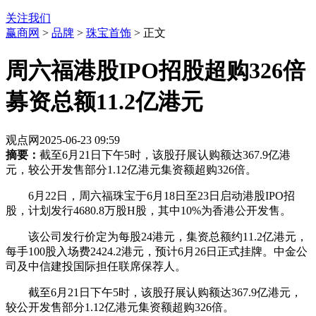
关注我们
赢商网
>
品牌
>
珠宝首饰
> 正文
周六福港股IPO招股超购326倍
募资总额11.2亿港元
观点网
2025-06-23 09:59
摘要：
截至6月21日下午5时，该股孖展认购额达367.9亿港
元，较公开发售部分1.12亿港元集资额超购326倍。
6月22日，周六福珠宝于6月18日至23日启动港股IPO招
股，计划发行4680.8万股H股，其中10%为香港公开发售。
该公司发行价定为每股24港元，集资总额约11.2亿港元，
每手100股入场费2424.2港元，预计6月26日正式挂牌。中金公
司及中信建投国际担任联席保荐人。
截至6月21日下午5时，该股孖展认购额达367.9亿港元，
较公开发售部分1.12亿港元集资额超购326倍。