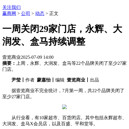
关注我们
赢商网
>
公司
>
动态
> 正文
一周关闭29家门店，永辉、大
润发、盒马持续调整
壹览商业
2025-07-09 14:00
摘要：
上周，永辉、大润发、盒马等22个品牌关闭了至少27家
门店。
尹莹丨
作者
蒙嘉怡丨
编辑
壹览商业丨
出品
据壹览商业不完全统计，7月第一周，共22个品牌关闭了
至少27家门店。
从行业看，有10家超市、百货闭店。其中包括永辉超市、
大润发、盒马X会员店，以及百盛、平和堂等。