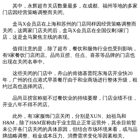
其中，永辉超市关店数量最多，在成都、福州等地的多家
门店因经营策略调整而关闭。
盒马X会员店在上海和苏州的门店同样因经营策略调整而
关闭，这两家门店关闭后，盒马X会员店在全国仅剩3家门
店，这是盒马聚焦主线的表现。
值得注意的是，除了超市，餐饮和服饰行业也受到影响，
有9家餐饮门店闭店。品尚豆捞、任点、喜茶等品牌的门店也
出现在关闭名单中。
这些关闭的门店中，舟山的肯德基普陀东海店开业快20
年，广州的任点港式早茶餐厅由于和业商场进行整体升级，租
约过高也选择闭店。
品尚豆捞宣称挺不过餐饮业的持续萎靡，门店业绩不佳，
开业八年不得不闭店。
此外，有3家服饰门店关闭，分别是XUN、始祖鸟和
H&M，除了H&M宣称由于业主阻止正常运营外，其余目前暂
未公开各门店关闭的具体原因，但结合市场环境来看，或与品
牌战略调整、租金成本压力、消费需求变化等因素相关。