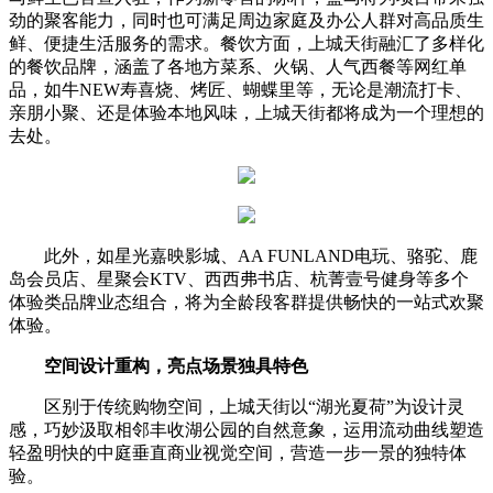
劲的聚客能力，同时也可满足周边家庭及办公人群对高品质生
鲜、便捷生活服务的需求。餐饮方面，上城天街融汇了多样化
的餐饮品牌，涵盖了各地方菜系、火锅、人气西餐等网红单
品，如牛NEW寿喜烧、烤匠、蝴蝶里等，无论是潮流打卡、
亲朋小聚、还是体验本地风味，上城天街都将成为一个理想的
去处。
此外，如星光嘉映影城、AA FUNLAND电玩、骆驼、鹿
岛会员店、星聚会KTV、西西弗书店、杭菁壹号健身等多个
体验类品牌业态组合，将为全龄段客群提供畅快的一站式欢聚
体验。
空间
设计重构，亮点场景独具特色
区别于传统购物空间，上城天街以“湖光夏荷”为设计灵
感，巧妙汲取相邻丰收湖公园的自然意象，运用流动曲线塑造
轻盈明快的中庭垂直商业视觉空间，营造一步一景的独特体
验。