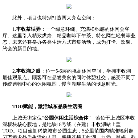
此外，项目也特别打造两大亮点空间：
1.
丰收茶话弄：
一个绿意环绕、充满松弛感的休闲会客
厅。这里引入精致烘焙、精品咖啡下午茶、特色网红轻餐等业
态，未来还将举办各类生活方式市集活动，成为打卡、欢聚、
约会的新目的地。
2.
丰收湖之眼
：位于5-6层的挑高休闲空间，坐拥丰收湖
最佳观景点。顾客可在品尝美食的同时休憩社交，感受不同于
传统购物中心的休闲氛围，慢享湖畔生活的惬意时光。
TOD赋能，激活城东品质生活圈
上城天街定位“
公园休闲生活综合体
”，落位于上城区丰收
湖板块核心腹地，是地铁18号线（在建）丰收湖站上盖
TOD。项目坐拥稀缺城市公园生态，5公里范围内精准辐射超
57万追求品质生活的人群，便捷连接丰收湖、九堡、翁梅、乔