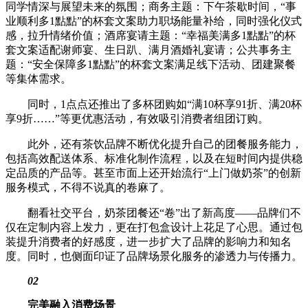
同学情深与展望未来的氛围；商务主题：下午茶歇时间，“事
业顺利多1點點”的杯套文案助力职场能量补给，同时强化仪式
感，拉升情绪价值；酒席宴请主题：“幸福美满多1點點”的杯
套文案适配谢师宴、生日趴、满月酒婚礼宴请；公共事务主
题：“安全保障多1點點”的杯套文案满足线下活动、团建聚餐
等集体需求。
同时，1点点还推出了多杯团购如“满10杯享91折、满20杯
享9折……”等更优惠活动，有效吸引消费者组团订购。
此外，还有茶饮品牌不断优化提升自己的团餐服务能力，
包括高效配送体系、标准化制作流程，以及在短时间内提供稳
定品质的产品等。甚至市面上还开始流行“上门做奶茶”的创新
服务模式，不得不说真的卷麻了。
翻看社交平台，奶茶团餐还“卷”出了新高度——品牌们不
仅在定制内容上发力，更在打包盒设计上花足了心思。通过包
装提升消费者的好感度，进一步扩大了品牌的影响力和知名
度。同时，也侧面印证了品牌场景化服务的渗透力与传播力。
02
完美融入消费场景