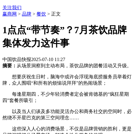
关注我们
赢商网
>
品牌
>
餐饮
> 正文
1点点“带节奏”？7月茶饮品牌
集体发力这件事
中国饮品快报
2025-07-10 11:27
摘要：
从场景洞察到主动布局，茶饮品牌的团餐活动又升级。
想要庆祝生日时，脑海中或许会浮现海底捞服务员举着灯
牌，众人围唱“和所有的烦恼说拜拜”的热闹场景；
每逢星期四，不少年轻消费者定会被肯德基的“疯狂星期
四”套餐所吸引；
以及当人们谈及多功能灵活办公和商务社交的空间时，必
然绕不开星巴克的第三空间理念……
这些深入人心的消费场景，不仅是品牌营销的胜利，更是