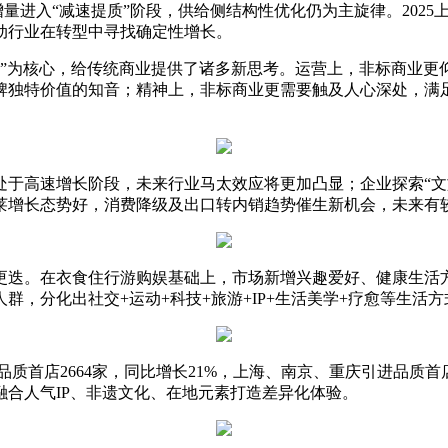
增量进入“减速提质”阶段，供给侧结构性优化仍为主旋律。2025
动行业在转型中寻找确定性增长。
方式”为核心，给传统商业提供了诸多新思考。运营上，非标商业
牌独特价值的知音；精神上，非标商业更需要触及人心深处，满
处于高速增长阶段，未来行业马太效应
将更加凸显；企业探索“文
增长态势好，消费降级及出口转内销趋势催生新机会，未来有较
市场更迭。在衣食住行游购娱基础上，市场新增兴趣爱好、健康生
，分化出社交+运动+科技+旅游+IP+生活美学+疗愈等生活方
新开品质首店2664家，同比增长21%，上海、南京、重庆引进
合人气IP、非遗文化、在地元素打造差异化体验。