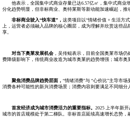
他表示，全国集中式商业存量已达6.57亿㎡，集中式商业
分化趋势明显，但非标商业、奥特莱斯等新动能加速崛起，推
非标商业驶入“快车道”，
这类项目以“情绪价值 + 生活
上，运营者必须融入品牌的核心圈层，成为理解并欣赏这些品
享。
对当下奥莱发展机会
，吴传鲲表示，目前全国奥莱市场仍
费降级影响下，传统商业改造为城市奥莱的趋势增强；城市奥莱
聚焦
消费
品牌
趋势层面
，
“情绪消费”与 “心价比”主导
消费各种可能性的新兴消费场景；消费内容则要满足不同细分人群
首发经济成为城市消费活力的重要指标。
2025 上半年
城市的首店规模处于第二梯队。非标首店延续高速增长态势，融