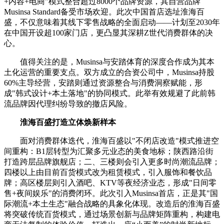
+内容+电商"模式整合超过8000个品牌资源，其自营品牌
Musinsa Standard备受市场欢迎。此次中国首店选址淮海百
盛，不仅意味着其线下零售战略的全面启动——计划至2030年
在中国开设超100家门店，更凸显其深耕Z世代消费群体的决
心。
值得关注的是，Musinsa与安踏体育的深度合作成为其本
土化运营的重要支点。双方成立的合资公司中，Musinsa持股
60%主导经营，安踏则通过资源整合与消费洞察赋能，形
成"韩式设计+本土落地"的协同模式。此举有效规避了此前韩
流品牌因代理纠纷导致的撤店风险。
淮海百盛打造立体焕新样本
面对消费群体迭代，淮海百盛以"不闭店改造"模式推进空
间重构：B1层转型为汇聚多元业态的美食地标；陕西路沿街
打造跨层品牌旗舰店；二、三楼则会引入更多时尚潮流品牌；
四楼以上由目前百货模式改为租赁模式，引入服饰和餐饮品
牌；高区楼层则引入酒吧、KTV等夜经济业态，形成"日间零
售+夜间娱乐"的消费闭环。此次引入Musinsa首店，正是其"国
际潮流+本土生态"融合战略的具象化体现。改造后的淮海百盛
将突破传统百货模式，通过场景创新与品牌矩阵重构，构建电