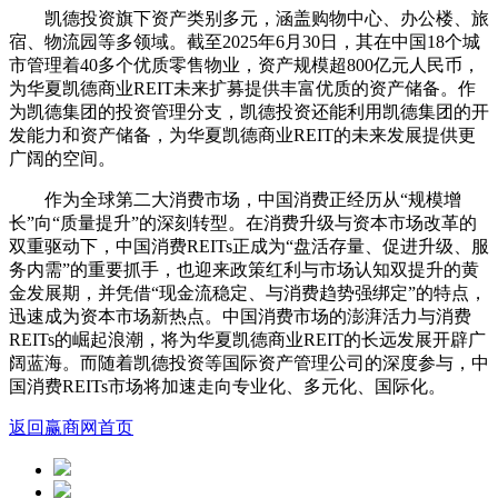
凯德投资旗下资产类别多元，涵盖购物中心、办公楼、旅
宿、物流园等多领域。截至2025年6月30日，其在中国18个城
市管理着40多个优质零售物业，资产规模超800亿元人民币，
为华夏凯德商业REIT未来扩募提供丰富优质的资产储备。作
为凯德集团的投资管理分支，凯德投资还能利用凯德集团的开
发能力和资产储备，为华夏凯德商业REIT的未来发展提供更
广阔的空间。
作为全球第二大消费市场，中国消费正经历从“规模增
长”向“质量提升”的深刻转型。在消费升级与资本市场改革的
双重驱动下，中国消费REITs正成为“盘活存量、促进升级、服
务内需”的重要抓手，也迎来政策红利与市场认知双提升的黄
金发展期，并凭借“现金流稳定、与消费趋势强绑定”的特点，
迅速成为资本市场新热点。中国消费市场的澎湃活力与消费
REITs的崛起浪潮，将为华夏凯德商业REIT的长远发展开辟广
阔蓝海。而随着凯德投资等国际资产管理公司的深度参与，中
国消费REITs市场将加速走向专业化、多元化、国际化。
返回赢商网首页