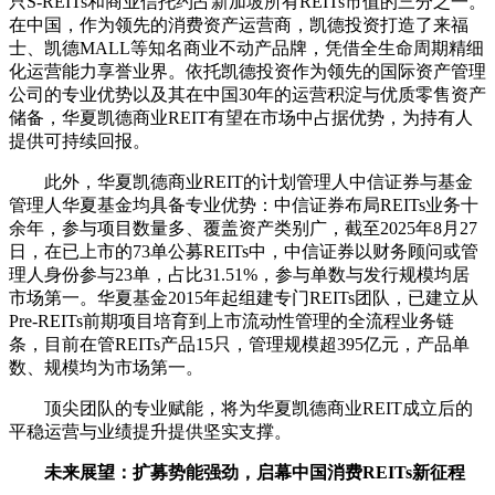
只S-REITs和商业信托约占新加坡所有REITs市值的三分之一。
在中国，作为领先的消费资产运营商，凯德投资打造了来福
士、凯德MALL等知名商业不动产品牌，凭借全生命周期精细
化运营能力享誉业界。依托凯德投资作为领先的国际资产管理
公司的专业优势以及其在中国30年的运营积淀与优质零售资产
储备，华夏凯德商业REIT有望在市场中占据优势，为持有人
提供可持续回报。
此外，华夏凯德商业REIT的计划管理人中信证券与基金
管理人华夏基金均具备专业优势：中信证券布局REITs业务十
余年，参与项目数量多、覆盖资产类别广，截至2025年8月27
日，在已上市的73单公募REITs中，中信证券以财务顾问或管
理人身份参与23单，占比31.51%，参与单数与发行规模均居
市场第一。华夏基金2015年起组建专门REITs团队，已建立从
Pre-REITs前期项目培育到上市流动性管理的全流程业务链
条，目前在管REITs产品15只，管理规模超395亿元，产品单
数、规模均为市场第一。
顶尖团队的专业赋能，将为华夏凯德商业REIT成立后的
平稳运营与业绩提升提供坚实支撑。
未来展望：
扩募势能强劲，启幕中国消费
REITs
新征程