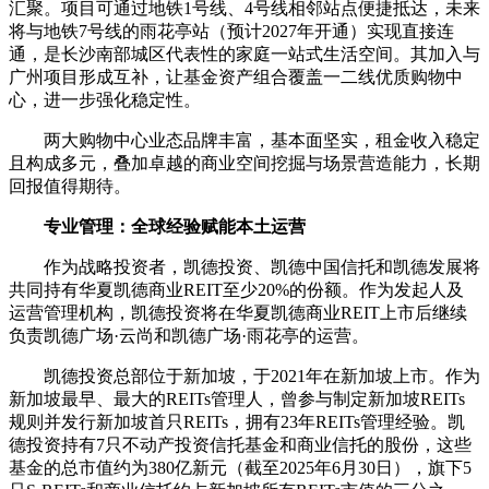
汇聚。项目可通过地铁1号线、4号线相邻站点便捷抵达，未来
将与地铁7号线的雨花亭站（预计2027年开通）实现直接连
通，是长沙南部城区代表性的家庭一站式生活空间。其加入与
广州项目形成互补，让基金资产组合覆盖一二线优质购物中
心，进一步强化稳定性。
两大购物中心业态品牌丰富，基本面坚实，租金收入稳定
且构成多元，叠加卓越的商业空间挖掘与场景营造能力，长期
回报值得期待。
专业管理：全球经验赋能本土运营
作为战略投资者，凯德投资、凯德中国信托和凯德发展将
共同持有华夏凯德商业REIT至少20%的份额。作为发起人及
运营管理机构，凯德投资将在华夏凯德商业REIT上市后继续
负责凯德广场·云尚和凯德广场·雨花亭的运营。
凯德投资总部位于新加坡，于2021年在新加坡上市。作为
新加坡最早、最大的REITs管理人，曾参与制定新加坡REITs
规则并发行新加坡首只REITs，拥有23年REITs管理经验。凯
德投资持有7只不动产投资信托基金和商业信托的股份，这些
基金的总市值约为380亿新元（截至2025年6月30日），旗下5