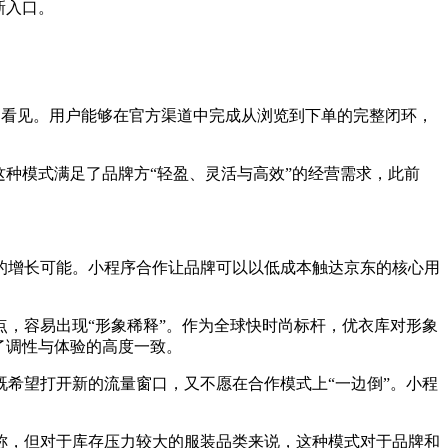
新入口。
时间看见。用户能够在官方渠道中完成从浏览到下单的完整闭环，
种模式满足了品牌方“轻盈、灵活与高效”的经营需求，此前
的增长可能。小程序合作让品牌可以以低成本触达京东的核心用
，容易出现“形象稀释”。作为全球快时尚标杆，优衣库对形象
了调性与体验的高度一致。
希望打开新的流量窗口，又不愿在合作模式上“一边倒”。小程
称，但对于库存压力较大的服装品类来说，这种模式对于品牌和