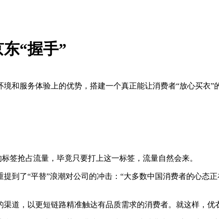
东“握手”
环境和服务体验上的优势，搭建一个真正能让消费者“放心买衣”
”的标签抢占流量，毕竟只要打上这一标签，流量自然会来。
提到了“平替”浪潮对公司的冲击：“大多数中国消费者的心态
的渠道，以更短链路精准触达有品质需求的消费者。就这样，优