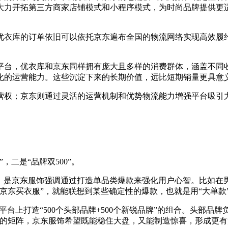
大力开拓第三方商家店铺模式和小程序模式，为时尚品牌提供更
优衣库的订单依旧可以依托京东遍布全国的物流网络实现高效履
平台，优衣库和京东同样拥有庞大且多样的消费群体，涵盖不同
化的运营能力。这些沉淀下来的长期价值，远比短期销量更具意
营权；京东则通过灵活的运营机制和优势物流能力增强平台吸引力
二是“品牌双500”。
”，是京东服饰强调通过打造单品类爆款来强化用户心智。比如
京东买衣服”，就能联想到某些确定性的爆款，也就是用“大单款
在平台上打造“500个头部品牌+500个新锐品牌”的组合。头部
”的矩阵，京东服饰希望既能稳住大盘，又能制造惊喜，形成更