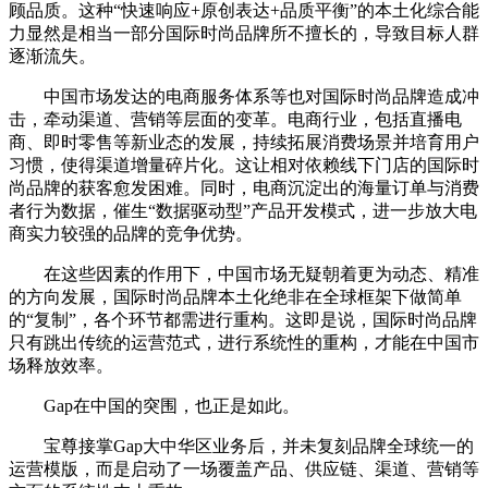
顾品质。这种“快速响应+原创表达+品质平衡”的本土化综合能
力显然是相当一部分国际时尚品牌所不擅长的，导致目标人群
逐渐流失。
中国市场发达的电商服务体系等也对国际时尚品牌造成冲
击，牵动渠道、营销等层面的变革。电商行业，包括直播电
商、即时零售等新业态的发展，持续拓展消费场景并培育用户
习惯，使得渠道增量碎片化。这让相对依赖线下门店的国际时
尚品牌的获客愈发困难。同时，电商沉淀出的海量订单与消费
者行为数据，催生“数据驱动型”产品开发模式，进一步放大电
商实力较强的品牌的竞争优势。
在这些因素的作用下，中国市场无疑朝着更为动态、精准
的方向发展，国际时尚品牌本土化绝非在全球框架下做简单
的“复制”，各个环节都需进行重构。这即是说，国际时尚品牌
只有跳出传统的运营范式，进行系统性的重构，才能在中国市
场释放效率。
Gap在中国的突围，也正是如此。
宝尊接掌Gap大中华区业务后，并未复刻品牌全球统一的
运营模版，而是启动了一场覆盖产品、供应链、渠道、营销等