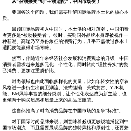
从“被动接受”到“主动适配”，中国市场变了
要回答这个问题，我们需要理解国际品牌本土化的核心本
质。
回顾国际品牌初入中国时，本土供给相对薄弱，中国消费
者更多是“被动接受者”。彼时，买到国外品牌本身即被视作一
种新潮、高端乃至身份象征的消费行为，几乎不需做过多本土
适配便能赢得市场青睐。
然而，伴随近年来经济社会发展和消费观念的升级，中国
消费者需求越来越多元化、个性化，同时转向“理性务实”的悦
己消费，更加注重质价比。
时尚领域也由此面临多样化的变量，比如年轻女性的穿衣
风格进一步衍生出前卫潮流、法式慵懒、美式复古、Y2K机
能、BM风等丰富的细分类别，让个性化表达成为新主流，也
更倾向于购买质感和质量上乘的高品质服装。
这自然推高了时尚消费品牌在中国市场的竞争“标准”。
对于国际时尚品牌来说，则意味着必须更敏锐地捕捉到中
国市场潮流，而且需要展现品牌的独特风格和原创性，还要兼