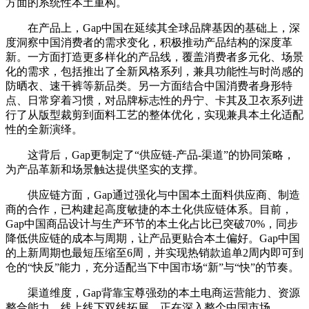
方面的系统性本土重构。
在产品上，Gap中国在延续其全球品牌基因的基础上，深
度洞察中国消费者的需求变化，积极推动产品结构的深度革
新。一方面打造更多样化的产品线，覆盖消费者多元化、场景
化的需求，包括推出了全新风格系列，兼具功能性与时尚感的
防晒衣、速干裤等新品类。另一方面结合中国消费者身形特
点、日常穿着习惯，对品牌标志性的丹宁、卡其及卫衣系列进
行了从版型裁剪到面料工艺的整体优化，实现兼具本土化适配
性的全新演绎。
这背后，Gap更制定了“供应链-产品-渠道”的协同策略，
为产品革新和场景触达提供坚实的支撑。
供应链方面，Gap通过强化与中国本土面料供应商、制造
商的合作，已构建起高度敏捷的本土化供应链体系。目前，
Gap中国商品设计与生产环节的本土化占比已突破70%，同步
降低供应链的成本与周期，让产品更贴合本土偏好。Gap中国
的上新周期也最短压缩至6周，并实现热销款追单2周内即可到
仓的“快反”能力，充分适配当下中国市场“新”与“快”的节奏。
渠道维度，Gap背靠宝尊强劲的本土电商运营能力、资源
整合能力，线上线下双线拓展，正在深入整个中国市场。