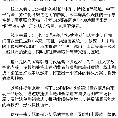
线上来看，Gap构建全域触达体系，持续加码私域、电商
平台等，并强化各渠道之间的协同。今年颇具代表性的一个事
件是，宝尊联合天猫，推动Gap等品牌参与“38焕新周限定合
作”专场活动，并实现了销量、流量双爆发。
线下来看，Gap以“直营+联营”模式推动门店扩张，目前
门店数量已达到156家。而且，渠道覆盖较广、较深，并未局
限于传统核心城市，稳步推进了宁波、佛山、南京等新一线及
二线城市的渗透，同时进驻新疆喀什等新兴潜力区域。
也正是因为宝尊以电商代运营业务起家，为Gap注入了数
字化内核，使其能够将上述消费者前端和供应链后端、线上和
线下渠道更好地串联起来，打造出一个整体的解决方案，提升
效率和胜率。
以整体视角来看，当下Gap则能够以前端消费数据反向驱
动产品研发，通过敏捷供应链和全渠道布局快速测试市场反
应，及时返单热销款式，推动业绩持续增长，并反哺底层能力
的再投资，形成良性循环。
这样一来，既能保证新品的丰富度，又能打出爆款、降低