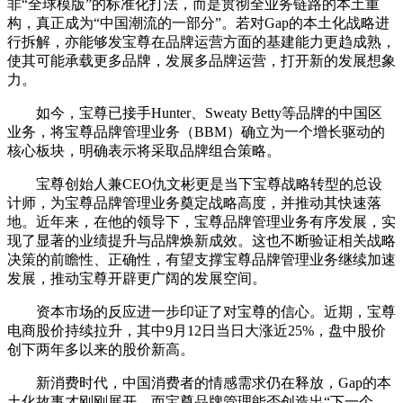
非“全球模版”的标准化打法，而是贯彻全业务链路的本土重
构，真正成为“中国潮流的一部分”。若对Gap的本土化战略进
行拆解，亦能够发宝尊在品牌运营方面的基建能力更趋成熟，
使其可能承载更多品牌，发展多品牌运营，打开新的发展想象
力。
如今，宝尊已接手Hunter、Sweaty Betty等品牌的中国区
业务，将宝尊品牌管理业务（BBM）确立为一个增长驱动的
核心板块，明确表示将采取品牌组合策略。
宝尊创始人兼CEO仇文彬更是当下宝尊战略转型的总设
计师，为宝尊品牌管理业务奠定战略高度，并推动其快速落
地。近年来，在他的领导下，宝尊品牌管理业务有序发展，实
现了显著的业绩提升与品牌焕新成效。这也不断验证相关战略
决策的前瞻性、正确性，有望支撑宝尊品牌管理业务继续加速
发展，推动宝尊开辟更广阔的发展空间。
资本市场的反应进一步印证了对宝尊的信心。近期，宝尊
电商股价持续拉升，其中9月12日当日大涨近25%，盘中股价
创下两年多以来的股价新高。
新消费时代，中国消费者的情感需求仍在释放，Gap的本
土化故事才刚刚展开。而宝尊品牌管理能否创造出“下一个