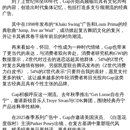
到了上世纪90至00年代，Gap开始高频输出具有文化共鸣
的内容，创造出时代集体记忆，包括打造多支引领潮流的经典
广告。
其中在1998年发布的“Khaki Swing”广告和Louis Prima的经
典歌曲“Jump, Jive an’Wail”，成功掀起复古舞蹈文化的复兴，
并让卡其裤席卷千禧年前后的时尚潮流。
再来看如今，怀旧、个性成为一种时代情绪，Gap也带来
了更当代的表达，与消费者双向奔赴。消费者研究机构GWI的
数据显示，Z世代对过去的迷恋远超其他群体，54%的Z世代
对复古风格情有独钟。另据凯度联合腾讯发布的《Z世代消费
力白皮书》，54%的Z世代表示“只要符合我的喜好，愿意支付
更多的钱”。这让越来越多的年轻消费者将目光投向Gap这类
复古经典且具有个性主张的品牌。
Gap积极呼应这一潮流。去年秋季推出“Get Loose自在丹
宁”，邀请新锐音乐人Troye Sivan与CDK舞团，围绕经典丹宁
产品诠释率性精神。
在2025春季系列广告中，Gap亦邀请美国演员、《白莲花
度假村》主演Parker Posey出镜，在复古基调中重塑现代风
格，赋予经典单品更舒适、更多样的表达。