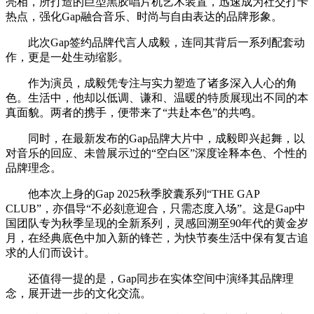
亮相，所打造的巨型黑胶唱片机艺术装置，迅速成为社交打卡
热点，强化Gap融合音乐、时尚与自由表达的品牌形象。
此次Gap签约品牌代言人成毅，连同其背后一系列配套动
作，更是一处生动缩影。
作为演员，成毅凭专注与实力塑造了诸多深入人心的角
色。生活中，他却以低调、谦和、温暖的特质展现出不同的本
真面貌。两者的携手，便带来了“共赴本色”的共鸣。
同时，在最新发布的Gap品牌大片中，成毅即兴起舞，以
对音乐的回应、未曾展示过的“空白区”深度诠释本色、个性的
品牌理念。
他本次上身的Gap 2025秋季胶囊系列“THE GAP
CLUB”，亦倡导“不必刻意迎合，只需态度入场”。这是Gap中
国团队专为秋季呈现的全新系列，灵感回溯至90年代的黄金岁
月，在经典底色中加入新的锋芒，为快节奏生活中保有复古追
求的人们而设计。
还值得一提的是，Gap同步在实体空间中演绎其品牌理
念，展开进一步的文化交流。