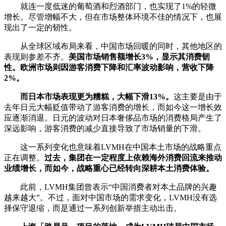
就连一度低迷的葡萄酒和烈酒部门，也实现了1%的轻微
增长。尽管增幅不大，但在市场整体环境不佳的情况下，也展
现出了一定的韧性。
从全球区域布局来看，中国市场回暖的同时，其他地区的
表现则参差不齐。
美国市场销售额增长3%，显示其消费韧
性。欧洲市场则因游客消费下降和汇率波动影响，营收下降
2%。
而日本市场表现更为糟糕，大幅下滑13%。
这主要是由于
去年日元大幅贬值带动了游客消费的增长，而如今这一增长效
应逐渐消退。日元的波动对日本奢侈品市场的消费格局产生了
深远影响，游客消费的减少直接导致了市场销量的下滑。
这一系列变化也意味着LVMH在中国本土市场的战略重点
正在调整。
过去，集团在一定程度上依赖海外消费回流来推动
业绩增长，而如今，战略重心已经转向深耕本土消费体验。
此前，LVMH集团曾表示“中国消费者对本土品牌的兴趣
越来越大”。不过，面对中国市场的需求变化，LVMH没有选
择保守退缩，而是通过一系列创新举措主动出击。