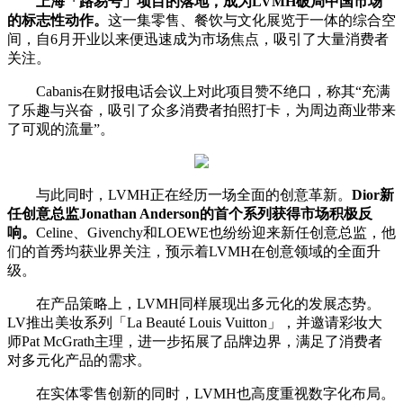
上海「路易号」项目的落地，成为LVMH破局中国市场
的标志性动作。
这一集零售、餐饮与文化展览于一体的综合空
间，自6月开业以来便迅速成为市场焦点，吸引了大量消费者
关注。
Cabanis在财报电话会议上对此项目赞不绝口，称其“充满
了乐趣与兴奋，吸引了众多消费者拍照打卡，为周边商业带来
了可观的流量”。
与此同时，LVMH正在经历一场全面的创意革新。
Dior新
任创意总监Jonathan Anderson的首个系列获得市场积极反
响。
Celine、Givenchy和LOEWE也纷纷迎来新任创意总监，他
们的首秀均获业界关注，预示着LVMH在创意领域的全面升
级。
在产品策略上，LVMH同样展现出多元化的发展态势。
LV推出美妆系列「La Beauté Louis Vuitton」，并邀请彩妆大
师Pat McGrath主理，进一步拓展了品牌边界，满足了消费者
对多元化产品的需求。
在实体零售创新的同时，LVMH也高度重视数字化布局。