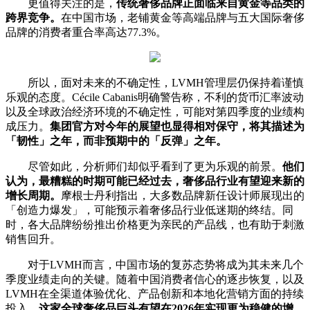
更值得关注的是，
传统奢侈品牌正面临来自黄金等品类的
跨界竞争。
在中国市场，老铺黄金等高端品牌与五大国际奢侈
品牌的消费者重合率高达77.3%。
所以，面对未来的不确定性，LVMH管理层仍保持着谨慎
乐观的态度。Cécile Cabanis明确警告称，不利的货币汇率波动
以及全球政治经济环境的不确定性，可能对第四季度的业绩构
成压力。
集团官方对今年的展望也显得相对保守，将其描述为
「韧性」之年，而非预期中的「反弹」之年。
尽管如此，分析师们却似乎看到了更为乐观的前景。
他们
认为，最糟糕的时期可能已经过去，奢侈品行业有望迎来新的
增长周期。
摩根士丹利指出，大多数品牌新任设计师展现出的
「创造力爆发」，可能预示着奢侈品行业低迷期的终结。同
时，各大品牌纷纷推出价格更为亲民的产品线，也有助于刺激
销售回升。
对于LVMH而言，中国市场的复苏态势将成为其未来几个
季度业绩走向的关键。随着中国消费者信心的逐步恢复，以及
LVMH在全渠道体验优化、产品创新和本地化营销方面的持续
投入，
这家全球奢侈品巨头有望在2026年实现更为稳健的增