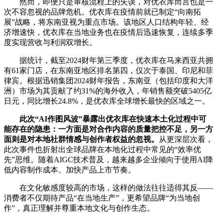
然而，即便只是审核流程上的失误，对优衣库而言也是一
次不容忽视的品牌危机。优衣库在疫情前就已制定“向南拓
展”战略，将东南亚视为重点市场。该地区人口结构年轻、经
济增速快，优衣库在当地业务也在疫情后迅速恢复，连续多季
度实现营收与利润双增长。
据统计，截至2024财年第三季度，优衣库在马来西亚共拥
有61家门店，在东南亚地区排名第四，仅次于泰国、印尼和菲
律宾。根据迅销集团2024财年报告，东南亚（包括印度和大洋
洲）市场为其贡献了约31%的海外收入，年销售额突破5405亿
日元，同比增长24.8%，是优衣库全球增长最快的区域之一。
此次“AI作图风波”暴露出优衣库在快速本土化过程中可
能存在的隐患：一方面是对合作内容的质量把控不足，另一方
面则是对本地社群情感与创作者权益的忽视。
从更深层次看，
此次事件也折射出全球品牌在本地化过程中常见的“效率优
先”思维。随着AIGC技术普及，越来越多企业倾向于使用AI降
低内容制作成本、加快产品上市节奏。
在文化敏感度较高的市场，这样的做法往往适得其反——
消费者不仅期待产品“在当地生产”，更希望品牌“为当地创
作”，真正理解并尊重本地文化与创作生态。