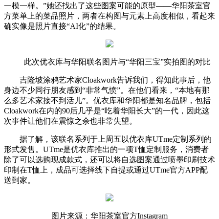
一模一样。”她还找出了这些图案可能的原型——华阳茶室官
方菜单上的菜品照片，两者在构图与元素上高度相似，看起来
确实像是照片直接“AI化”的结果。
此次优衣库与华阳联名图片与“华阳三宝”实拍图的对比
吉隆坡涂鸦艺术家Cloakwork告诉我们，得知此事后，他
身边不少同行朋友感到“非常气愤”。在他们看来，“本地有那
么多艺术家接不到活儿”。优衣库和华阳都是知名品牌，包括
Cloakwork在内的90后几乎是“吃着华阳长大”的一代，因此这
次事件让他们在震惊之余也非常失望。
据了解，该联名系列于上周五以优衣库UTme定制系列的
形式发售。UTme是优衣库推出的一项T恤定制服务，消费者
除了可以选购现成款式，还可以将自选图案通过喷墨印刷技术
印制在T恤上，成品可选择线下自提或通过UTme官方APP配
送到家。
图片来源：华阳茶室官方Instagram