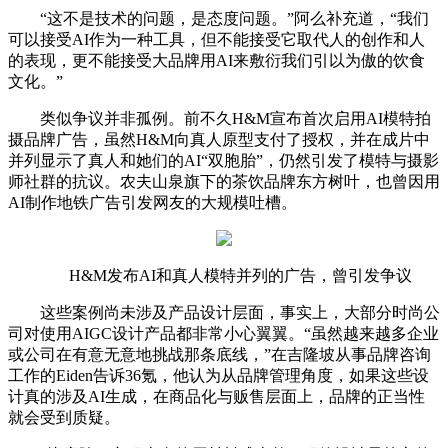
“这不是技术的问题，是态度问题。”阿么补充道，“我们
可以接受AI作为一种工具，但不能接受它取代人的创作和人
的表现，更不能接受大品牌用AI来敷衍我们引以为傲的饮食
文化。”
类似争议并非孤例。前不久H&M宣布首次启用AI模特拍
摄品牌广告，虽然H&M向真人原型支付了授权，并在成片中
并列显示了真人和她们的AI“双胞胎”，仍然引发了模特与摄影
师社群的抗议。农夫山泉旗下的茶饮品牌东方树叶，也曾因用
AI制作地铁广告引发网友的大规模吐槽。
H&M发布AI和真人模特并列的广告，曾引发争议
这些案例尚未涉及产品设计层面，事实上，大部分时尚公
司对使用AIGC设计产品都非常小心翼翼。“虽然越来越多企业
或公司在有意无意地挑战那条底线，”在吉隆坡从事品牌咨询
工作的Eiden告诉36氪，他认为从品牌管理角度，如果这些设
计真的涉及AI生成，在商品化与贩售层面上，品牌的正当性
就会受到质疑。