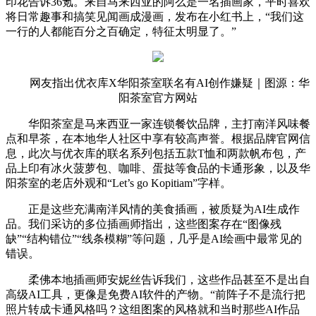
印花告诉36氪。来自马来西亚的阿么是一名插画家，平时喜欢
将日常趣事和搞笑见闻画成漫画，发布在小红书上，“我们这
一行的人都能百分之百确定，特征太明显了。”
网友指出优衣库X华阳茶室联名有AI创作嫌疑｜图源：华
阳茶室官方网站
华阳茶室是马来西亚一家连锁餐饮品牌，主打南洋风味餐
点和早茶，在本地华人社区中享有较高声誉。根据品牌官网信
息，此次与优衣库的联名系列包括五款T恤和两款帆布包，产
品上印有冰火菠萝包、咖啡、蛋挞等食品的卡通形象，以及华
阳茶室的老店外观和“Let’s go Kopitiam”字样。
正是这些充满南洋风情的美食插画，被质疑为AI生成作
品。我们采访的多位插画师指出，这些图案存在“图像残
缺”“结构错位”“线条模糊”等问题，几乎是AI绘画中最常见的
错误。
柔佛本地插画师安妮丝告诉我们，这些作品甚至不是出自
高级AI工具，更像是免费AI软件的产物。“前阵子不是流行把
照片转成卡通风格吗？这组图案的风格就和当时那些AI作品