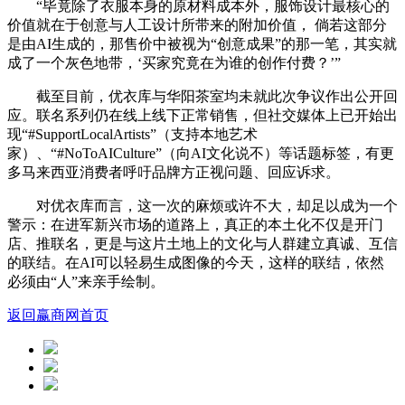
“毕竟除了衣服本身的原材料成本外，服饰设计最核心的
价值就在于创意与人工设计所带来的附加价值， 倘若这部分
是由AI生成的，那售价中被视为“创意成果”的那一笔，其实就
成了一个灰色地带，‘买家究竟在为谁的创作付费？’”
截至目前，优衣库与华阳茶室均未就此次争议作出公开回
应。联名系列仍在线上线下正常销售，但社交媒体上已开始出
现“#SupportLocalArtists”（支持本地艺术
家）、“#NoToAICulture”（向AI文化说不）等话题标签，有更
多马来西亚消费者呼吁品牌方正视问题、回应诉求。
对优衣库而言，这一次的麻烦或许不大，却足以成为一个
警示：在进军新兴市场的道路上，真正的本土化不仅是开门
店、推联名，更是与这片土地上的文化与人群建立真诚、互信
的联结。在AI可以轻易生成图像的今天，这样的联结，依然
必须由“人”来亲手绘制。
返回赢商网首页