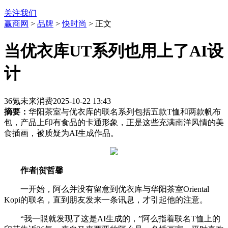
关注我们
赢商网
>
品牌
>
快时尚
> 正文
当优衣库UT系列也用上了AI设
计
36氪未来消费
2025-10-22 13:43
摘要：
华阳茶室与优衣库的联名系列包括五款T恤和两款帆布
包，产品上印有食品的卡通形象，正是这些充满南洋风情的美
食插画，被质疑为AI生成作品。
作者
|
贺哲馨
一开始，阿么并没有留意到优衣库与华阳茶室Oriental
Kopi的联名，直到朋友发来一条讯息，才引起他的注意。
“我一眼就发现了这是AI生成的，”阿么指着联名T恤上的