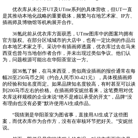
优衣库从未公开UT及UTme系列的具体营收，但UT一直
是其推动本地化战略的重要载体，频繁与在地艺术家、IP方、
插画师及博物馆等机构展开合作。
36氪此前从优衣库方面获悉，UTme图库中的图案均拥有
官方版权。在部分区域城市的大店中，也有一定比例的作品出
自本地艺术家之手。采访中有插画师透露，优衣库过去在马来
西亚也曾与当地创作者合作，并未出现过类似争议。他们认
为，问题根源可能出在华阳茶室这一方。
据36氪了解，在马来西亚，类似商业插画的报价通常在每
幅20至250马币之间（约合人民币30-421元），具体视插画师
的经验和知名度而定。如果品牌知名度较高，有时甚至可以谈
到200马币左右的价格。在插画师安妮丝看来，这笔费用对优
衣库这样规模的企业来说“绝不是难以承受的开支”，品牌“没
有理由也没有必要”默许使用AI生成作品。
“我猜测是华阳茶室为图省事，直接用AI生成了这些图
案，而优衣库作为合作方，没有在审核环节把好关。”安妮丝
说。