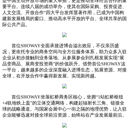
是中国主动开放市场的重大举措，更是推动全球经贸合作的重
要平台。连续八届的成功举办，使其在国际采购、投资促进、
人文交流、开放合作“四大平台发挥显著作用，已成为中国构
建新发展格局的窗口、推动高水平开放的平台、全球共享的国
际公共产品。
首位SHOWAY全面承接进博会溢出效应，不仅亲历盛
况，更依托专业的商务空间与全方位服务体系，助力众多入驻
企业从初步接触到业务落地、从参展参会到扎根发展实现“展
品变商品、展商变投资商”的价值跃升。借势首位SHOWAY这
一平台，越来越多的企业深度融入进博生态，拓展资源、对接
全球，在开放合作中赢得新发展、实现新跨越。
首位SHOWAY坐落虹桥商务区核心，坐拥“1站虹桥枢纽
+4轨地铁上盖”的立体交通网络，构建起辐射长三角、链接全
球的战略通道。与国家会展中心一街之隔的地理优势，让入驻
企业能够迅速对接全球前沿资源，始终站在产业发展最前沿。