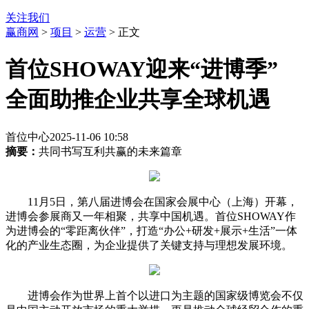
关注我们
赢商网
>
项目
>
运营
> 正文
首位SHOWAY迎来“进博季”
全面助推企业共享全球机遇
首位中心
2025-11-06 10:58
摘要：
共同书写互利共赢的未来篇章
11月5日，第八届进博会在国家会展中心（上海）开幕，
进博会参展商又一年相聚，共享中国机遇。首位SHOWAY作
为进博会的“零距离伙伴”，打造“办公+研发+展示+生活”一体
化的产业生态圈，为企业提供了关键支持与理想发展环境。
进博会作为世界上首个以进口为主题的国家级博览会不仅