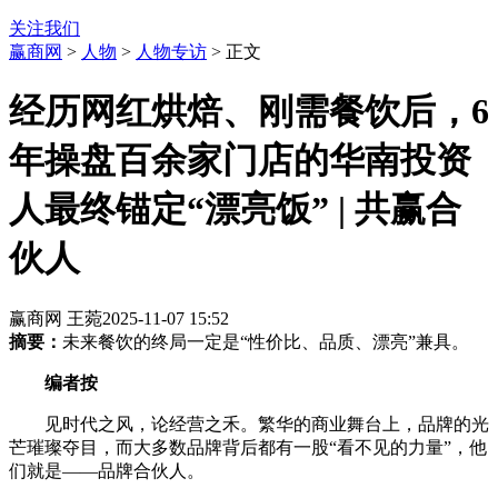
关注我们
赢商网
>
人物
>
人物专访
> 正文
经历网红烘焙、刚需餐饮后，6
年操盘百余家门店的华南投资
人最终锚定“漂亮饭” | 共赢合
伙人
赢商网 王菀
2025-11-07 15:52
摘要：
未来餐饮的终局一定是“性价比、品质、漂亮”兼具。
编者按
见时代之风，论经营之禾。繁华的商业舞台上，品牌的光
芒璀璨夺目，而大多数品牌背后都有一股“看不见的力量”，他
们就是——品牌合伙人。