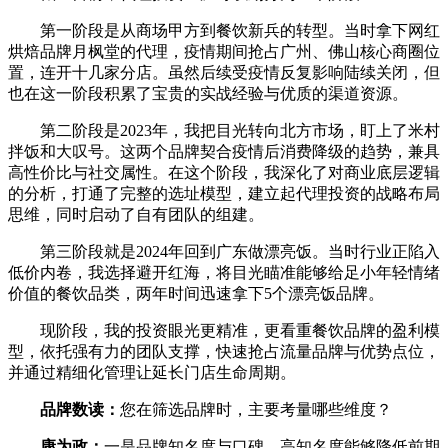
第一阶段是从商场甲方到餐饮新兵的转型。当时拿下网红
烘焙品牌月枫堂的代理，疫情期间抢占广州、佛山核心商圈位
置，连开十几家分店。虽然后续受疫情反复影响陆续关闭，但
也在这一阶段积累了宝贵的实战经验与优质的渠道资源。
第二阶段是2023年，我把目光转向北方市场，盯上了米村
拌饭和大叹号。这两个品牌契合疫情后消费降级的趋势，兼具
高性价比与社交属性。在这个阶段，我深化了对商业底层逻辑
的分析，打通了完整的选址模型，建立起代理投资的战略布局
思维，同时启动了自有团队的组建。
第三阶段就是2024年回到广东做漂亮饭。当时行业正陷入
低价内卷，我选择避开红海，将目光瞄准能够给足小年轻情绪
价值的餐饮品类，两年时间迅速拿下5个漂亮饭品牌。
现阶段，我的投资眼光更精准，更看重餐饮品牌的盈利模
型，依托强有力的团队支撑，快速抢占流量品牌与优势点位，
并通过精细化管理让延长门店生命周期。
品牌数读：
您在筛选品牌时，主要考量哪些维度？
康为政：
一是品牌知名度与口碑，高知名度能够降低前期