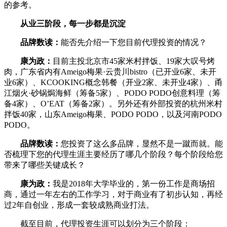
的参考。
从业三阶段，每一步都是沉淀
品牌数读：
能否先介绍一下您目前代理投资的情况？
康为政：
目前主投北京市45家米村拌饭、19家大叹号烤
肉，广东省内有Ameigo梅果·云贵川bistro（已开业6家、未开
业6家）、KCOOKING概念韩餐（开业2家、未开业4家）、甬
江烟火·砂锅焗海鲜（筹备5家）、PODO PODO创意料理（筹
备4家）、O’EAT（筹备2家）。另外还有外部投资的杭州米村
拌饭40家，山东Ameigo梅果、PODO PODO，以及河南PODO
PODO。
品牌数读：
您投资了这么多品牌，显然不是一蹴而就。能
否梳理下您的代理生涯主要经历了哪几个阶段？每个阶段给您
带来了哪些关键成长？
康为政：
我是2018年大学毕业的，第一份工作是商场招
商，通过一年左右的工作学习，对于商业有了初步认知，再经
过2年自创业，形成一套较成熟商业打法。
截至目前，代理投资生涯可以划分为三个阶段：