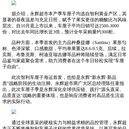
据介绍，永辉超市本产季车厘子均选自智利黄金产区，其
显著的昼夜温差与充足日照，赋予了果实更佳的糖酸比与风味
层次。自10月底上市以来，车厘子平均日销可达2500-3000
份，对比去年同比增长近3倍，预计全年采购量约300柜。
品种方面，本季首发的主力品种桑提娜（Santina）果形匀
称、色泽深紫、口感脆甜，平均单果重达8.6-9.5克。后续，拉
宾斯、布鲁克斯、柯迪亚瑞吉娜等品种将陆续登场，满足日常
品鉴与家庭聚会需求，助力消费者在这个冬日轻松实现“车厘
子自由”。
此次智利车厘子海运首发，也恰是永辉“新永辉·新品
质”战略阶段的生动注脚。永辉超市两广大区总经理陈任童指
出，此次车厘子季是永辉深化全球供应链、践行“源头直采、
品质直达”战略的重要体现，也是响应消费者对高品质生活追
求的实际行动。
通过全球直采的硬核实力与精益求精的品控管理，永辉超
市正不断将像智利车厘子这样的世界优质风味，以更可靠的品