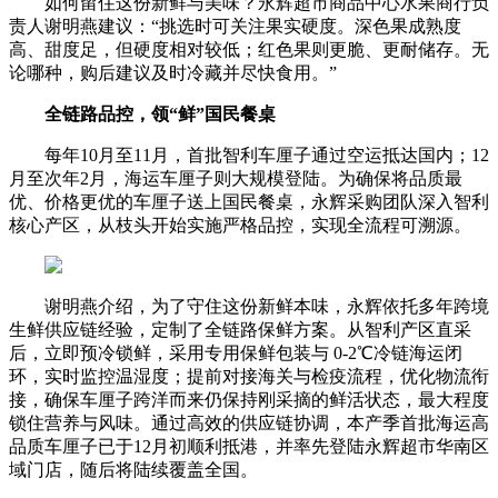
如何留住这份新鲜与美味？永辉超市商品中心水果商行负
责人谢明燕建议：“挑选时可关注果实硬度。深色果成熟度
高、甜度足，但硬度相对较低；红色果则更脆、更耐储存。无
论哪种，购后建议及时冷藏并尽快食用。”
全链路品控，领“鲜”国民餐桌
每年10月至11月，首批智利车厘子通过空运抵达国内；12
月至次年2月，海运车厘子则大规模登陆。为确保将品质最
优、价格更优的车厘子送上国民餐桌，永辉采购团队深入智利
核心产区，从枝头开始实施严格品控，实现全流程可溯源。
谢明燕介绍，为了守住这份新鲜本味，永辉依托多年跨境
生鲜供应链经验，定制了全链路保鲜方案。从智利产区直采
后，立即预冷锁鲜，采用专用保鲜包装与 0-2℃冷链海运闭
环，实时监控温湿度；提前对接海关与检疫流程，优化物流衔
接，确保车厘子跨洋而来仍保持刚采摘的鲜活状态，最大程度
锁住营养与风味。通过高效的供应链协调，本产季首批海运高
品质车厘子已于12月初顺利抵港，并率先登陆永辉超市华南区
域门店，随后将陆续覆盖全国。