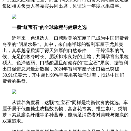
集团相关负责人等嘉宾共同出席，见证这一年度水果盛事。
一颗“红宝石”的全球旅程与健康之选
近年来，色泽诱人、口感甜美的车厘子已成为中国消费者
冬季的“明星水果”。其中，来自南半球的智利车厘子尤其突
出，其卓越品质源于得天独厚的自然条件——干燥温和的气
候、充足的寒冷时长、肥沃排水良好的土壤，共同孕育出果粒
硕大、色泽靓丽、口感酸甜且耐储存的“红宝石”果实。据智利
出口促进总局最新数据，2024年智利车厘子出口额已突破
30.91亿美元，其中超过90%丰美果实漂洋过海，抵达中国消
费者的果盘。
从营养角度看，这颗“红宝石”同样是均衡饮食的优选。车
厘子属于低血糖生成指数食物，富含花青素、维生素C、类胡
萝卜素及膳食纤维等多种营养，能满足消费者对美味与健康的
双重追求。