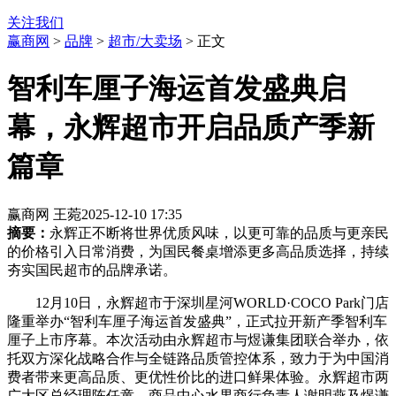
关注我们
赢商网
>
品牌
>
超市/大卖场
> 正文
智利车厘子海运首发盛典启
幕，永辉超市开启品质产季新
篇章
赢商网 王菀
2025-12-10 17:35
摘要：
永辉正不断将世界优质风味，以更可靠的品质与更亲民
的价格引入日常消费，为国民餐桌增添更多高品质选择，持续
夯实国民超市的品牌承诺。
12月10日，永辉超市于深圳星河WORLD·COCO Park门店
隆重举办“智利车厘子海运首发盛典”，正式拉开新产季智利车
厘子上市序幕。本次活动由永辉超市与煜谦集团联合举办，依
托双方深化战略合作与全链路品质管控体系，致力于为中国消
费者带来更高品质、更优性价比的进口鲜果体验。永辉超市两
广大区总经理陈任童、商品中心水果商行负责人谢明燕及煜谦