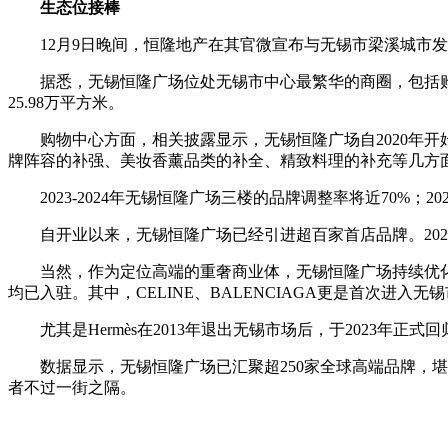
生态位接棒
12月9日晚间，恒隆地产在其官微宣布与无锡市梁溪城市
据悉，无锡恒隆广场位处无锡市中心最繁华的商圈，包括购物
25.98万平方米。
购物中心方面，相关披露显示，无锡恒隆广场自2020年
牌阵容的补强、美妆香薰品类的补全、精致料理的补充等几方
2023-2024年无锡恒隆广场三楼的品牌调整率将近70%；
自开业以来，无锡恒隆广场已经引进超百家首店品牌。202
当然，作为定位高端的重奢商业体，无锡恒隆广场持续优化国际一线品
均已入驻。其中，CELINE、BALENCIAGA更是首次进入无
尤其是Hermès在2013年退出无锡市场后，于2023
数据显示，无锡恒隆广场已汇聚超250家全球高端品牌
者不过一街之隔。