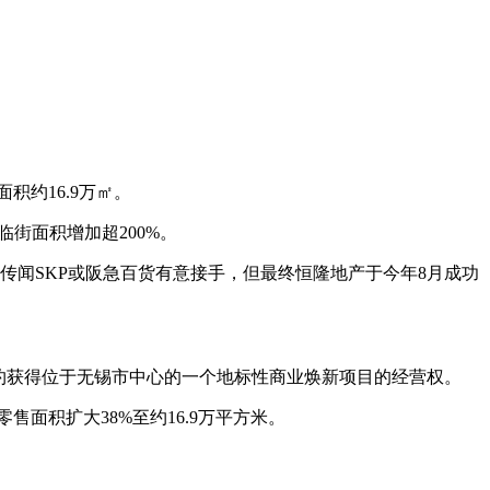
约16.9万㎡。
街面积增加超200%。
传闻SKP或阪急百货有意接手，但最终恒隆地产于今年8月成功
约获得位于无锡市中心的一个地标性商业焕新项目的经营权。
面积扩大38%至约16.9万平方米。