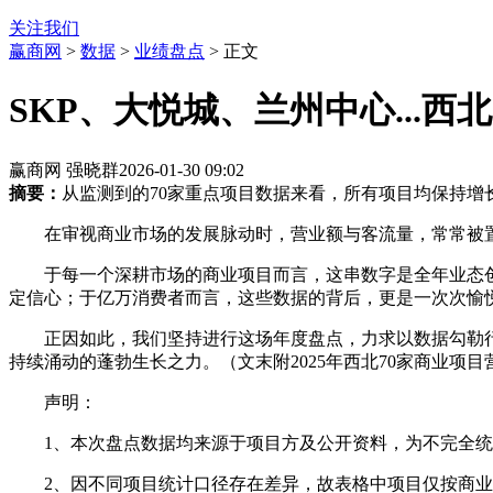
关注我们
赢商网
>
数据
>
业绩盘点
> 正文
SKP、大悦城、兰州中心...西
赢商网 强晓群
2026-01-30 09:02
摘要：
从监测到的70家重点项目数据来看，所有项目均保持增长
在审视商业市场的发展脉动时，营业额与客流量，常常被
于每一个深耕市场的商业项目而言，这串数字是全年业态
定信心；于亿万消费者而言，这些数据的背后，更是一次次愉
正因如此，我们坚持进行这场年度盘点，力求以数据勾勒
持续涌动的蓬勃生长之力。（文末附2025年西北70家商业项
声明：
1、本次盘点数据均来源于项目方及公开资料，为不完全统
2、因不同项目统计口径存在差异，故表格中项目仅按商