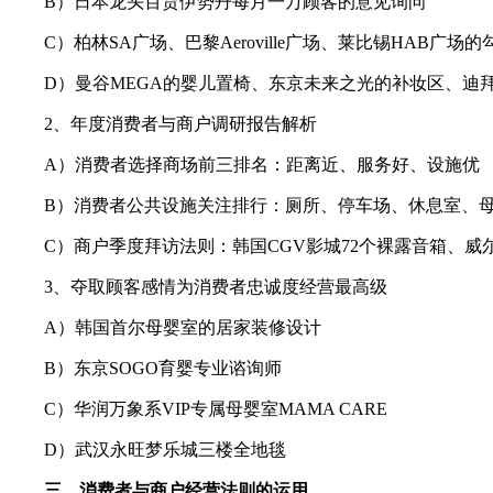
B）日本龙头百货伊势丹每月一万顾客的意见询问
C）柏林SA广场、巴黎Aeroville广场、莱比锡HAB广场的
D）曼谷MEGA的婴儿置椅、东京未来之光的补妆区、迪拜The 
2、年度消费者与商户调研报告解析
A）消费者选择商场前三排名：距离近、服务好、设施优
B）消费者公共设施关注排行：厕所、停车场、休息室、母
C）商户季度拜访法则：韩国CGV影城72个裸露音箱、威
3、夺取顾客感情为消费者忠诚度经营最高级
A）韩国首尔母婴室的居家装修设计
B）东京SOGO育婴专业谘询师
C）华润万象系VIP专属母婴室MAMA CARE
D）武汉永旺梦乐城三楼全地毯
三、消费者与商户经营法则的运用