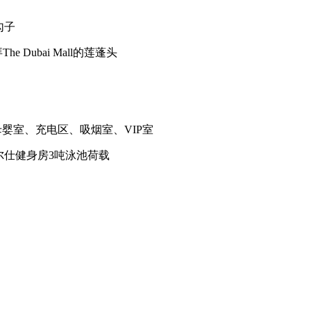
勾子
Dubai Mall的莲蓬头
婴室、充电区、吸烟室、VIP室
尔仕健身房3吨泳池荷载