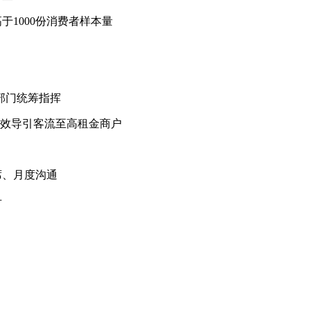
1000份消费者样本量
部门统筹指挥
有效导引客流至高租金商户
席、月度沟通
争