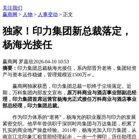
关注我们
赢商网
>
人物
>
人事变动
> 正文
独家！印力集团新总裁落定，
杨海光接任
赢商网 罗嘉欣
2026-04-10 10:53
摘要：
印力集团总裁杨海光接任，系内部晋升老将，集团轻资
产与资本运作稳健，管理规模近1500万㎡。
赢商网独家获悉，印力集团总裁一职终于尘埃落定。近
期，万科集团内部发文宣布，
原万科商业与酒店事业部副总经
理，印力集团首席运营官杨海光正式接任万科商业与酒店事业
部总经理，印力集团总裁。
作为印力体系的“老将”，杨海光的职业履历与印力的发展
紧密交织。他早年曾供职于深圳时尚集团与万达集团，积累了
扎实的商业地产操盘经验。2011年，杨海光加入印力集团，从
南京江北印象汇租赁部经理起步，一步一个脚印，历任助理总