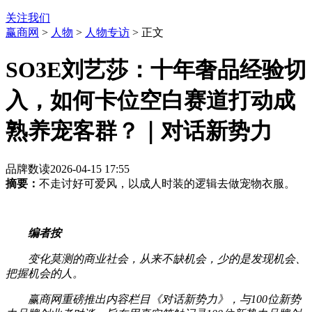
关注我们
赢商网
>
人物
>
人物专访
> 正文
SO3E刘艺莎：十年奢品经验切
入，如何卡位空白赛道打动成
熟养宠客群？｜对话新势力
品牌数读
2026-04-15 17:55
摘要：
不走讨好可爱风，以成人时装的逻辑去做宠物衣服。
编者按
变化莫测的商业社会，从来不缺机会，少的是发现机会、
把握机会的人。
赢商网重磅推出内容栏目《对话新势力》，与100位新势