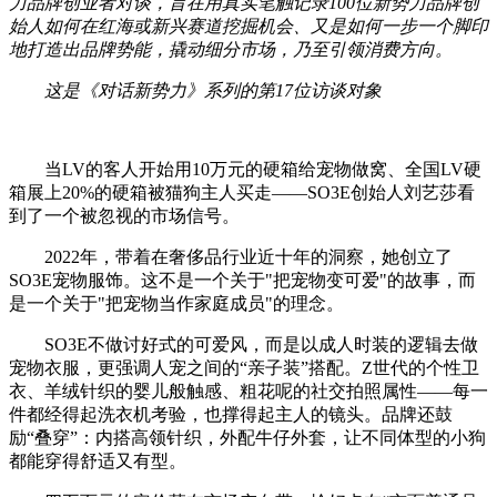
力品牌创业者对谈，旨在用真实笔触记录100位新势力品牌创
始人如何在红海或新兴赛道挖掘机会、又是如何一步一个脚印
地打造出品牌势能，撬动细分市场，乃至引领消费方向。
这是《对话新势力》系列的第17位访谈对象
当LV的客人开始用10万元的硬箱给宠物做窝、全国LV硬
箱展上20%的硬箱被猫狗主人买走——SO3E创始人刘艺莎看
到了一个被忽视的市场信号。
2022年，带着在奢侈品行业近十年的洞察，她创立了
SO3E宠物服饰。这不是一个关于"把宠物变可爱"的故事，而
是一个关于"把宠物当作家庭成员"的理念。
SO3E不做讨好式的可爱风，而是以成人时装的逻辑去做
宠物衣服，更强调人宠之间的“亲子装”搭配。Z世代的个性卫
衣、羊绒针织的婴儿般触感、粗花呢的社交拍照属性——每一
件都经得起洗衣机考验，也撑得起主人的镜头。品牌还鼓
励“叠穿”：内搭高领针织，外配牛仔外套，让不同体型的小狗
都能穿得舒适又有型。