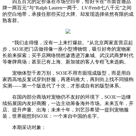
四五百元的定价落在市场空白带，恰好卡在“市面普通品
牌一两百元”与“Ralph Lauren一两千、LV/Fendi七八千元”之间
的空白地带，承接住那些买过大牌、却发现选择依然有限的成
熟客群。
“我们走得慢，没有一上来打爆款。”从北京两家直营店起
步，SO3E把门店做得像一座小型博物馆，吸引好奇的宠物家
长前来探索；买手店网络悄然渗透进万象城、武汉武商梦时代
等奢牌商场；甚至已有上海、新加坡的客人专程飞来选购。
宠物体型千差万别，SO3E不用市面现成版型，而是用自
家西高地反复试穿到舒服，再逐码推大，再到街上找不同猫狗
实测——第一个版迭代了十次，才形成自有的版型体系。
在国内部分商场对宠物仍不友好的环境下，SO3E一边继
续拓展国内友好商圈，一边主动筹备海外市场。未来五年，开
店、提升声量、出海；未来十年，刘艺莎希望一提到宠物服
装，世界能想到SO3E：一个来自中国的名字。
本期采访对象：