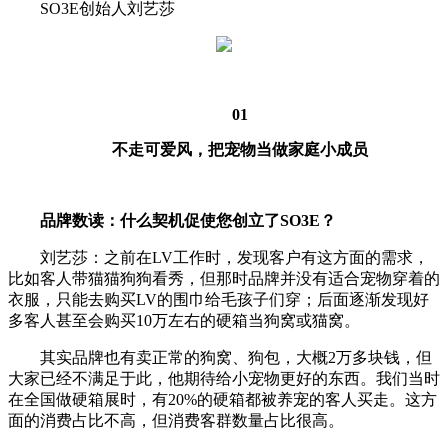
SO3E创始人刘艺莎
0
1
不走可爱风，把宠物当做家庭小成员
品牌数读：什么契机促使您创立了SO3E？
刘艺莎：之前在LV工作时，发现客户有这方面的需求，
比如客人带猫猫狗狗看秀，但那时品牌并没有适合宠物穿着的
衣服，只能去购买LV的围巾给毛孩子们穿；后面逐渐发现好
多客人甚至会购买10万左右的硬箱当狗窝或猫窝。
其实品牌也有卖正常的狗窝、狗包，大概2万多块钱，但
大家已经不满足于此，他期待给小宠物更好的东西。我们当时
在全国做硬箱展时，有20%的硬箱都被养宠的客人买走。这方
面的消费占比不高，但消费客群数量占比很高。