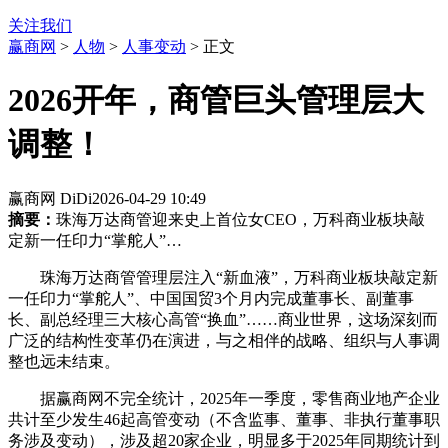
关注我们
赢商网
>
人物
>
人事变动
> 正文
2026开年，商管巨头管理层大
调整！
赢商网 DiDi
2026-04-29 10:49
摘要：
珠海万达商管迎来史上首位女CEO，万科商业板块敲
定新一任印力“掌舵人”…
珠海万达商管管理层注入“新血液”，万科商业板块敲定新
一任印力“掌舵人”、中国国贸3个月内完成董事长、副董事
长、副总经理三大核心高管“换血”……商业世界，这场深刻而
广泛的结构性变革仍在演进，与之相伴的战略、组织与人事调
整也远未结束。
据赢商网不完全统计，2025年一季度，零售商业地产企业
共计至少发生46起高管变动（不含监事、董事、非执行董事职
务涉及变动），涉及超20家企业，明显多于2025年同期统计到