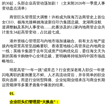
的30起，头部企业高管动荡加剧！（文末附2026年一季度人事
变动盘点清单）
商管巨头管理层大调整！许粉成为珠海万达商管史上首位
女CEO、杨海光接棒姚海波新任印力集团总裁、龙湖商业航
道调整触及系列人事变动……此番涉及的12家内地商管企业共
计发生34起高管变动，占比超七成。
港外资核心管理层与内地市场加速融合。前有太古地产提
拔内地背景高管至战略要职、香港置地核心高管亲赴内地商业
一线；英格卡集团于去年完成资产结构优化后，委任海文天为
新的英格卡购物中心全球总裁，更明确将持续加码中国市场战
略地位。
明星高管“一年一跳”成常态？行业资深老将入职仅一年便
闪电离职的案例屡见不鲜。人才高流动背后，并非简单的职业
双向选择，而是行业转型阵痛、企业短期业绩承压与商业长期
运营规律等多重矛盾集中爆发的结果。
01
.
企业巨头们管理层“大换血”：