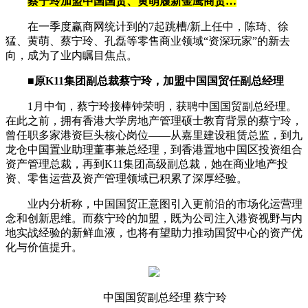
蔡宁玲加盟中国国贸、黄萌履新金鹰商贸…
在一季度赢商网统计到的7起跳槽/新上任中，陈琦、徐
猛、黄萌、蔡宁玲、孔磊等零售商业领域“资深玩家”的新去
向，成为了业内瞩目焦点。
■
原K11集团副总裁蔡宁玲，加盟中国国贸任副总经理
1月中旬，蔡宁玲接棒钟荣明，获聘中国国贸副总经理。
在此之前，拥有香港大学房地产管理硕士教育背景的蔡宁玲，
曾任职多家港资巨头核心岗位——从嘉里建设租赁总监，到九
龙仓中国置业助理董事兼总经理，到香港置地中国区投资组合
资产管理总裁，再到K11集团高级副总裁，她在商业地产投
资、零售运营及资产管理领域已积累了深厚经验。
业内分析称，中国国贸正意图引入更前沿的市场化运营理
念和创新思维。而蔡宁玲的加盟，既为公司注入港资视野与内
地实战经验的新鲜血液，也将有望助力推动国贸中心的资产优
化与价值提升。
中国国贸副总经理 蔡宁玲