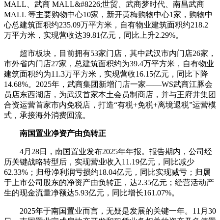
MALL、武商 MALL&#8226;世贸、武商梦时代、南昌武商
MALL 等主要购物中心10家，新开黄梅购物中心1家，购物中
心总建筑面积约235.09万平方米，自有物业建筑面积约218.2
万平方米，实现营收达39.81亿元，同比上升2.29%。
超市板块，目前拥有53家门店，其中武汉市内门店26家，
市外省内门店27家，总建筑面积约为39.4万平方米，自有物业
建筑面积约为11.3万平方米，实现营收16.15亿元，同比下降
14.68%。2025年，武商集团新增门店一家——WS武商江豚会
员店东西湖店，为武汉首家本土会员制商店，并与王府井集团
合资运营首家市内免税店，打造“有税+免税+离境退税”运营模
式，承接海外消费回流。
南国置业净资产由负转正
4月28日，南国置业发布2025年年报。报告期内，公司经
历关键战略转型后，实现营业收入11.19亿元，同比减少
62.33%；归母净利润亏损约18.04亿元，同比实现减亏；归属
于上市公司股东的净资产由负转正，达2.35亿元；经营活动产
生的现金流量净额达5.93亿元，同比
增长161.07%。
2025年于南国置业而言，无疑是发展的关键一年。
11月30