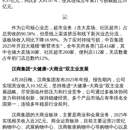
9.57亿元，同比扩大81.07%，使其连续五年累计亏损额超过20
亿元。
作为公司核心业态，超市业务（含大卖场、社区超市）占
总营收的90.58%，但受线上渠道挤压和线下新兴业态分流，
该板块收入同比下降18.99%。为了应对持续亏损，中百集团
2025年开启大规模“断臂求生”，全年关闭各类门店414家，其
中仓储大卖场30家、社区超市260家、便利店112家，关店数量
占年初门店总数约12%。
汉商集团“大健康+大商业”双主业发展
4月28日晚，汉商集团发布2025年年报。报告期内，公司
实现营业收入10.3亿元，坚持推进“大健康+大商业”双主业发
展战略。尽管面临外部压力和行业竞争，公司通过多板块协同
发力和持续创新，保持稳健经营。多个产品市场占有率排名全
国第一，连续多年稳居行业前列。
汉商集团的大商业板块，主要是商业和会展业务，2025年
实现相关收入近2亿元。商业运营板块，目前主要运营21世纪
购物中心、武展购物中心、汉商银座购物中心等购物中心以及