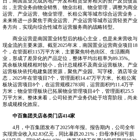
日，南国置业完成房地产开发和租赁业务相关的资产及负债置
出，主营业务由物业销售、物业出租、物业管理，调整为商业
运营、产业运营、物业管理、长租公寓等城市综合运营业务，
未来将进一步聚焦于商业运营、产业运营等城市运营轻资产业
务方向，实现向综合性城市运营服务商的战略转型。
商业运营是南国置业转型后的核心主业，也是未来营收与
现金流的主要来源。截至2025年末，南国置业运营商业项目18
个，在管面积115万平方米，主要聚焦特色街区、生活圈商
业，形成了差异化的产品定位，整体平均出租率为89.35%。
其余板块规模相对较小，合计总规模不及商业运营板块。产业
运营板块依托电建集团资源，聚焦产业园、写字楼、酒店等业
态，2025年在管项目7个，管理面积14.47万平方米。长租公寓
板块运营项目8个，在运营规模2783间，运营面积约11.4万平
方米；物业管理板块已拓展物业管理项目4个，管理面积25.5
万平方米。整体来看，公司轻资产业务仍处于培育阶段，尚未
形成规模化效应。
中百集团关店各类门店414家
4月，中百集团发布了2025年年报。报告期内，公司全年
实现营业收入82.83亿元，同比暴跌20.21%；归母净利润亏损