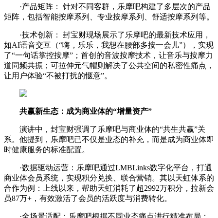
·产品矩阵： 针对不同客群，乐摩吧构建了多层次的产品
矩阵，包括智能按摩系列、专业按摩系列、舒适按摩系列等。
·技术创新： 封宝财现场展示了乐摩吧的最新技术应用，
如AI语音交互（“嗨，乐乐，我想在腰部多按一会儿”），实现
了“一句话掌控按摩”；首创的音波按摩技术，让音乐与按摩力
道同频共振；可拉伸元气帽则解决了公共空间的私密性痛点，
让用户体验“不被打扰的惬意”。
共赢新生态：成为商业体的“增量资产”
演讲中，封宝财强调了乐摩吧与商业体的“共生共赢”关
系。他提到，乐摩吧已不仅是业态的补充，而是成为商业体即
时健康服务的标准配置。
·数据驱动运营：乐摩吧通过LMBLinks数字化平台，打通
商业体会员系统，实现积分兑换、联合营销。其以天虹体系的
合作为例：上线以来，帮助天虹消耗了超2992万积分，拉新会
员87万+，有效激活了会员的活跃度与消费转化。
·全场景适配：乐摩吧根据不同业态痛点进行精准布局：