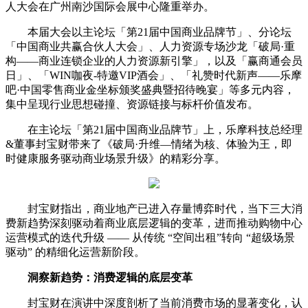
人大会在广州南沙国际会展中心隆重举办。
本届大会以主论坛「第21届中国商业品牌节」、分论坛
「中国商业共赢合伙人大会」、人力资源专场沙龙「破局·重
构——商业连锁企业的人力资源新引擎」，以及「赢商通会员
日」、「WIN咖夜-特邀VIP酒会」、「礼赞时代新声——乐摩
吧·中国零售商业金坐标颁奖盛典暨招待晚宴」等多元内容，
集中呈现行业思想碰撞、资源链接与标杆价值发布。
在主论坛「第21届中国商业品牌节」上，乐摩科技总经理
&董事封宝财带来了《破局·升维—情绪为核、体验为王，即
时健康服务驱动商业场景升级》的精彩分享。
封宝财指出，商业地产已进入存量博弈时代，当下三大消
费新趋势深刻驱动着商业底层逻辑的变革，进而推动购物中心
运营模式的迭代升级 —— 从传统 “空间出租”转向 “超级场景
驱动” 的精细化运营新阶段。
洞察新趋势：消费逻辑的底层变革
封宝财在演讲中深度剖析了当前消费市场的显著变化，认