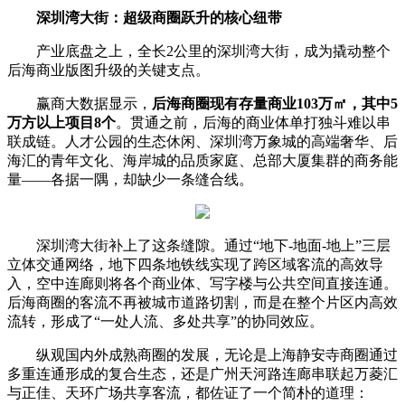
深圳湾大街：超级商圈跃升的核心纽带
产业底盘之上，全长2公里的深圳湾大街，成为撬动整个
后海商业版图升级的关键支点。
赢商大数据显示，
后海商圈现有存量商业
103万㎡，其中5
万方以上项目8个
。贯通之前，后海的商业体单打独斗难以串
联成链。人才公园的生态休闲、深圳湾万象城的高端奢华、后
海汇的青年文化、海岸城的品质家庭、总部大厦集群的商务能
量——各据一隅，却缺少一条缝合线。
深圳湾大街补上了这条缝隙。通过“地下-地面-地上”三层
立体交通网络，地下四条地铁线实现了跨区域客流的高效导
入，空中连廊则将各个商业体、写字楼与公共空间直接连通。
后海商圈的客流不再被城市道路切割，而是在整个片区内高效
流转，形成了“一处人流、多处共享”的协同效应。
纵观国内外成熟商圈的发展，无论是上海静安寺商圈通过
多重连通形成的复合生态，还是广州天河路连廊串联起万菱汇
与正佳、天环广场共享客流，都佐证了一个简朴的道理：