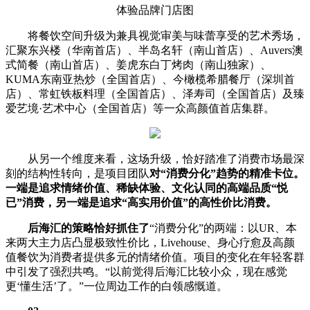
体验品牌门店图
将餐饮空间升级为兼具视觉审美与味蕾享受的艺术秀场，
汇聚东兴楼（华南首店）、半岛名轩（南山首店）、Auvers澳
式简餐（南山首店）、姜虎东白丁烤肉（南山独家）、
KUMA东南亚热炒（全国首店）、今橄榄希腊餐厅（深圳首
店）、常虹铁板料理（全国首店）、泽寿司（全国首店）及臻
爱艺境·艺术中心（全国首店）等一众高颜值首店集群。
从另一个维度来看，这场升级，恰好踏准了消费市场最深
刻的结构性转向，是项目团队
对“消费分化”趋势的精准卡位。
一端是追求情绪价值、稀缺体验、文化认同的高端品质“悦
已”消费，另一端是追求“高实用价值”的高性价比消费。
后海汇的策略恰好抓住了
“消费分化”的两端：以UR、本
来两大主力店凸显极致性价比，Livehouse、身心疗愈及高颜
值餐饮为消费者提供多元的情绪价值。项目的变化在年轻客群
中引发了强烈共鸣。“以前觉得后海汇比较小众，现在感觉
更‘懂生活’了。”一位周边工作的白领感慨道。