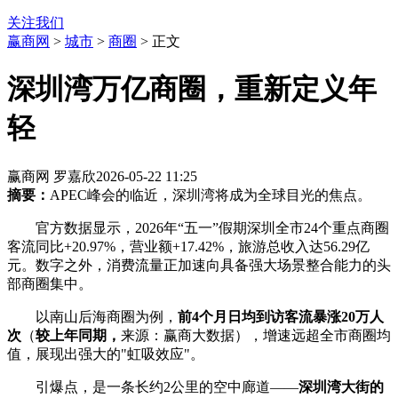
关注我们
赢商网
>
城市
>
商圈
> 正文
深圳湾万亿商圈，重新定义年
轻
赢商网 罗嘉欣
2026-05-22 11:25
摘要：
APEC峰会的临近，深圳湾将成为全球目光的焦点。
官方数据显示，2026年“五一”假期深圳全市24个重点商圈
客流同比+20.97%，营业额+17.42%，旅游总收入达56.29亿
元。数字之外，消费流量正加速向具备强大场景整合能力的头
部商圈集中。
以南山后海商圈为例，
前4个月日均
到访
客流暴涨20万人
次
（
较上年同期，
来源：赢商大数据），增速远超全市商圈均
值，展现出强大的"虹吸效应"。
引爆点，是一条长约2公里的空中廊道——
深圳湾大街的