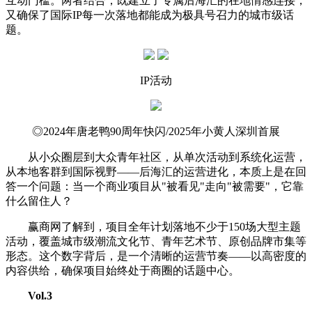
互动门槛。两者结合，既建立了专属后海汇的在地情感连接，
又确保了国际IP每一次落地都能成为极具号召力的城市级话
题。
IP活动
◎2024年唐老鸭90周年快闪/2025年小黄人深圳首展
从小众圈层到大众青年社区，从单次活动到系统化运营，
从本地客群到国际视野——后海汇的运营进化，本质上是在回
答一个问题：当一个商业项目从"被看见"走向"被需要"，它靠
什么留住人？
赢商网了解到，项目全年计划落地不少于150场大型主题
活动，覆盖城市级潮流文化节、青年艺术节、原创品牌市集等
形态。这个数字背后，是一个清晰的运营节奏——以高密度的
内容供给，确保项目始终处于商圈的话题中心。
Vol
.
3