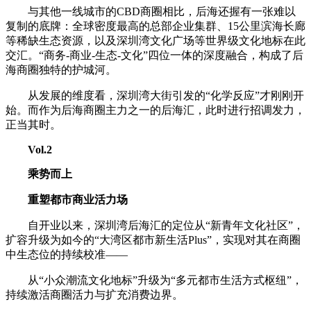
与其他一线城市的CBD商圈相比，后海还握有一张难以
复制的底牌：全球密度最高的总部企业集群、15公里滨海长廊
等稀缺生态资源，以及深圳湾文化广场等世界级文化地标在此
交汇。“商务-商业-生态-文化”四位一体的深度融合，构成了后
海商圈独特的护城河。
从发展的维度看，深圳湾大街引发的“化学反应”才刚刚开
始。而作为后海商圈主力之一的后海汇，此时进行招调发力，
正当其时。
Vol
.
2
乘势而上
重塑都市商业活力场
自开业以来，深圳湾后海汇的定位从“新青年文化社区”，
扩容升级为如今的“大湾区都市新生活Plus”，实现对其在商圈
中生态位的持续校准——
从“小众潮流文化地标”升级为“多元都市生活方式枢纽”，
持续激活商圈活力与扩充消费边界。