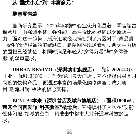
从“垂类小众”到“ 丰富多元 ”
聚焦零售端
赢商研究显示，2025年购物中心业态分化显著：零售端普
遍承压，而强调平替、强性能、高性价比的品牌成为新店主
力。面对这一趋势，后海汇敏锐地捕捉到了片区对于“高品质
+高性价比”服饰的消费缺口。赢商网在现场看到，两大主力店
的围挡已经就位，将同时满足年轻人“穿得好看”与“穿得舒
服”的双重需求。
URBAN REVIVO（深圳城市旗舰店）
：预计2026年Q3
开业，面积超2600㎡。作为深圳最大门店，它不仅提供极具时
尚度的快销产品，更通过丰富的场景化购物体验，成为项
目“潮流时尚”板块的核心支撑。
BENLAI本来（深圳首店及城市旗舰店）：面积1800㎡，
带来全国首发“面料实验室”概念店。
它将填补了片区在“功能
性休闲服”领域的空白，精准击中都市人对舒适与科技的追
求。