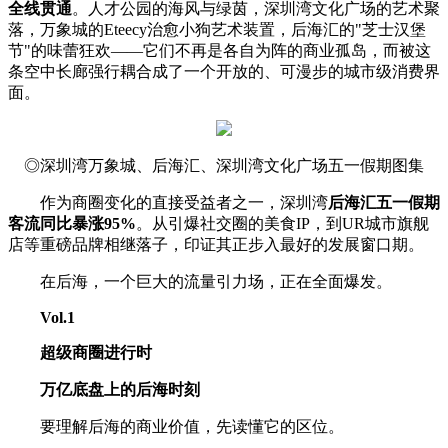
全线贯通
。人才公园的海风与绿茵，深圳湾文化广场的艺术聚
落，万象城的Eteecy治愈小狗艺术装置，后海汇的"芝士汉堡
节"的味蕾狂欢——它们不再是各自为阵的商业孤岛，而被这
条空中长廊强行耦合成了一个开放的、可漫步的城市级消费界
面。
◎深圳湾万象城、后海汇、深圳湾文化广场五一假期图集
作为商圈变化的直接受益者之一，深圳湾
后
海汇五一假期
客流同比暴涨95%
。从引爆社交圈的美食IP，到UR城市旗舰
店等重磅品牌相继落子，印证其正步入最好的发展窗口期。
在后海，一个巨大的流量引力场，正在全面爆发。
Vol
.
1
超级商圈进行时
万亿底盘上的后海时刻
要理解后海的商业价值，先读懂它的区位。