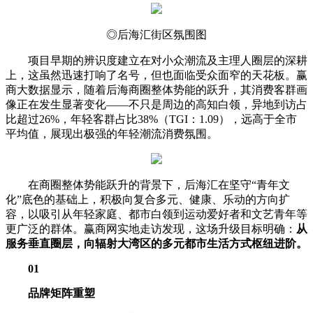
◎后海汇街区氛围图
项目早期的辨识度建立在对小众潮流及主理人圈层的深耕
上，这虽然迅速打响了名号，但也面临受众面窄的天花板。赢
商大数据显示，随着后海商圈整体势能的跃升，其消费客群画
像正在发生显著变化——不只是周边的高知白领，异地到访占
比超过26%，年轻客群占比38%（TGI：1.09），远高于全市
平均值，展现出极强的年轻潮流消费氛围。
在商圈整体势能跃升的背景下，后海汇在坚守“青年文
化”底色的基础上，积极向复合多元、健康、乐动的方向扩
容，以吸引从年轻家庭、都市白领到运动爱好者和文艺青年等
更广泛的群体。赢商网实地走访发现，这场升级目标明确：
从
服务垂直圈层，向辐射大湾区的多元都市生活方式枢纽进阶。
01
品牌矩阵重塑