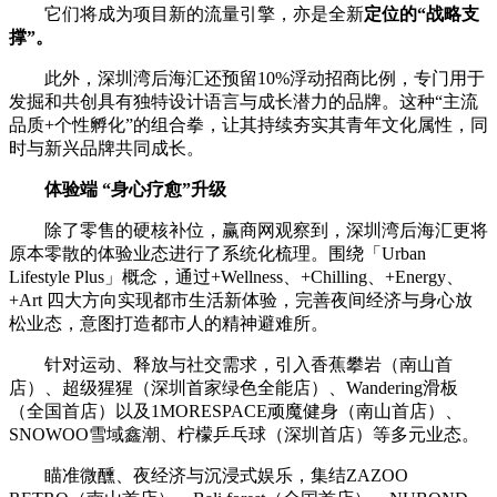
它们将成为项目新的流量引擎，亦是全新
定位的“战略支
撑”。
此外，深圳湾后海汇还预留10%浮动招商比例，专门用于
发掘和共创具有独特设计语言与成长潜力的品牌。这种“主流
品质+个性孵化”的组合拳，让其持续夯实其青年文化属性，同
时与新兴品牌共同成长。
体验端 “身心疗愈”升级
除了零售的硬核补位，赢商网观察到，深圳湾后海汇更将
原本零散的体验业态进行了系统化梳理。围绕「Urban
Lifestyle Plus」概念，通过+Wellness、+Chilling、+Energy、
+Art 四大方向实现都市生活新体验，完善夜间经济与身心放
松业态，意图打造都市人的精神避难所。
针对运动、释放与社交需求，引入香蕉攀岩（南山首
店）、超级猩猩（深圳首家绿色全能店）、Wandering滑板
（全国首店）以及1MORESPACE顽魔健身（南山首店）、
SNOWOO雪域鑫潮、柠檬乒乓球（深圳首店）等多元业态。
瞄准微醺、夜经济与沉浸式娱乐，集结ZAZOO