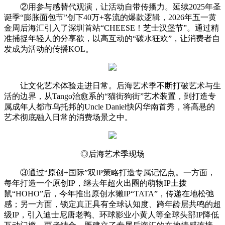
②用参与感替代观演，让活动自带传播力。延续2025年圣
诞季“膨胀面包节”创下40万+客流的爆款逻辑，2026年五一黄
金周后海汇引入了深圳首站“CHEESE！芝士汉堡节”。通过精
准捕捉年轻人的分享欲，以高互动的“碳水狂欢”，让消费者自
发成为活动的传播KOL。
让文化艺术体验走进日常。后海艺术季不断打破艺术与生
活的边界，从Tango治愈系的“猫街狗街”艺术装置，到打造专
属成年人都市乌托邦的Uncle Daniel快闪华南首秀，将高悬的
艺术彻底融入日常的消费场景之中。
◎后海艺术季现场
③通过“原创+国际”双IP策略打造专属记忆点。一方面，
每年打造一个原创IP，继去年超火出圈的萌物IP土拨
鼠“HOHO”后，今年推出原创水獭IP“TATA”，传递在地松弛
感；另一方面，锁定真正具有全球认知度、跨年龄层共鸣的超
级IP，引入迪士尼唐老鸭、环球影业小黄人等全球头部IP降低