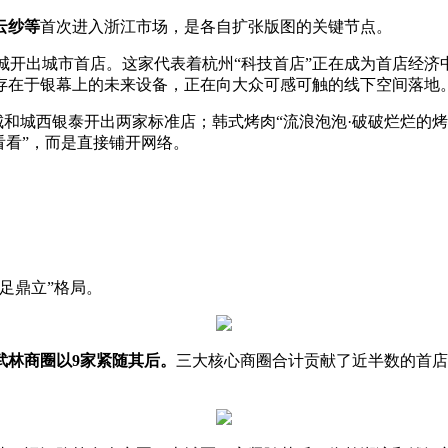
云纱等
首次进入浙江市场，是各自扩张版图的关键节点。
城开出城市首店。这家代表着杭州“科技首店”正在成为首店经济
存在于银幕上的未来设备，正在向大众可感可触的线下空间落地
悦城和城西银泰开出两家标准店；韩式烤肉“流浪泡泡·破破烂烂的
看看”，而是直接铺开网络。
足鼎立”格局。
武林商圈以9家紧随其后。
三大核心商圈合计贡献了近半数的首店