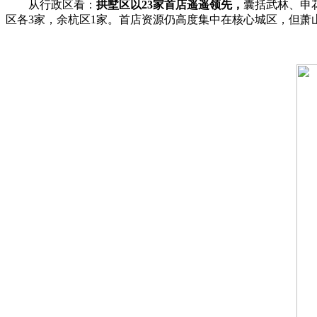
从行政区看：
拱墅区以23家首店遥遥领先，
囊括武林、申
区各3家，余杭区1家。首店资源仍高度集中在核心城区，但