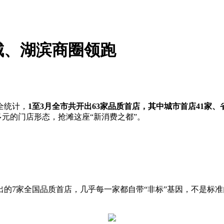
城、湖滨商圈领跑
全统计，
1至3月全市共开出6
3家品质
首店，其中城市首店4
1
家、
多元的门店形态，抢滩这座“新消费之都”。
的7家全国品质首店，几乎每一家都自带“非标”基因，不是标