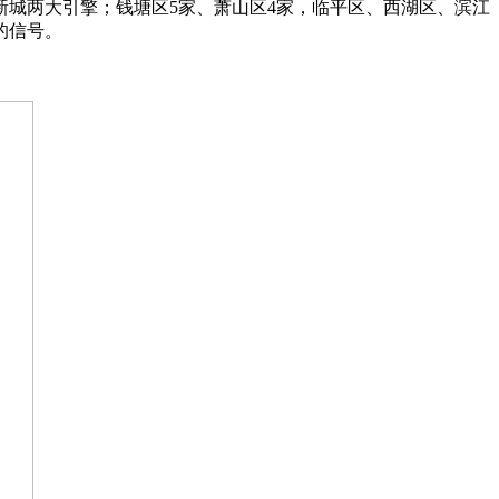
新城两大引擎；钱塘区5家、萧山区4家，临平区、西湖区、滨江
的信号。