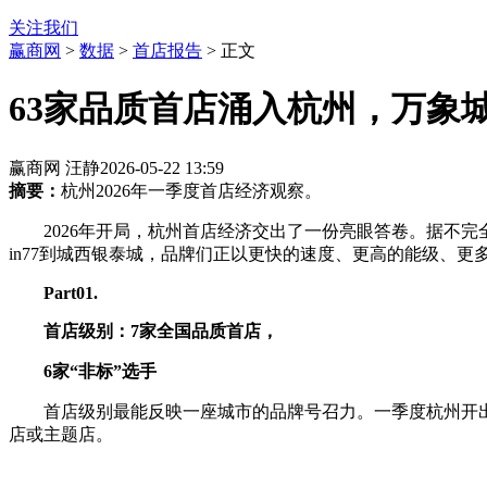
关注我们
赢商网
>
数据
>
首店报告
> 正文
63家品质首店涌入杭州，万象
赢商网 汪静
2026-05-22 13:59
摘要：
杭州2026年一季度首店经济观察。
2026年开局，杭州首店经济交出了一份亮眼答卷。据不完
in77到城西银泰城，品牌们正以更快的速度、更高的能级、更
P
art
01
.
首店级别：
7
家全国
品质
首店，
6家
“非标”选手
首店级别最能反映一座城市的品牌号召力。一季度杭州开出
店或主题店。