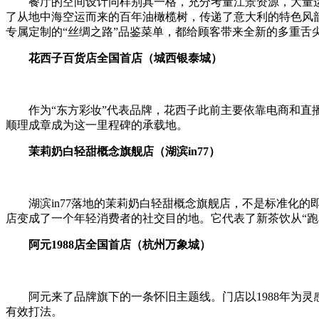
餐厅的空间设计同样别具一格，充分考量江景资源，大量
了从地中海空运而来的百年油橄榄树，传递了意大利的特色风韵。在
专属定制的“丝绸之路”品鉴菜单，都给顾客带来全新的多重舌
花西子百货店全国首店（城西银泰城）
作为“东方彩妆”代表品牌，花西子此前主要依靠电商和
顺理成章成为这一里程碑的承载地。
茉莉奶白轻甜概念旗舰店（湖滨in77）
湖滨in77落地的茉莉奶白轻甜概念旗舰店，不是标准化
店变成了一个年轻消费者的社交目的地。它代表了新茶饮从“跑
阿元1988店全国首店（杭州万象城）
阿元来了品牌旗下的一条怀旧主题线。门店以1988年为
有效打法。