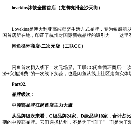
lovekins沐歆全国首店（龙湖杭州金沙天街）
Lovekins是澳大利亚高端母婴生活方式品牌，专为敏感
国首店所在地，印证了杭州对国际新锐品牌的吸引力——这里不
闲鱼循环商店·二次元店（工联CC）
闲鱼首次切入线下二次元场景。工联CC闲鱼循环商店·二
济+兴趣消费”的一次线下实验，也是闲鱼从线上社区走向实体
P
art
02
.
品牌级次：
中腰部品牌扛起首店主力大旗
从品牌级次来看，C级品牌24家、D级品牌18家，合计占
期的中腰部品牌。它们选择杭州，不是为了“面子”，而是为了