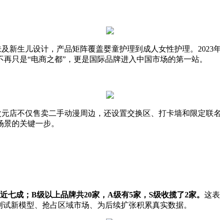
肌肤及新生儿设计，产品矩阵覆盖婴童护理到成人女性护理。2023
再只是“电商之都”，更是国际品牌进入中国市场的第一站。
次元店不仅售卖二手动漫周边，还设置交换区、打卡墙和限定联
场景的关键一步。
比近七成；B级以上品牌共
20
家，
A级有5家，
S级
收揽了
2家。
这表
测试新模型、抢占区域市场、为后续扩张积累真实数据。