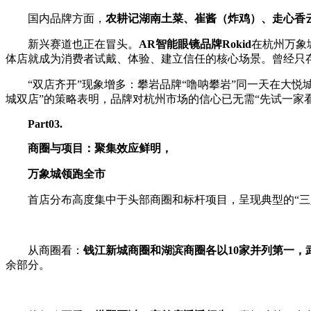
国内品牌方面，
农耕记湖南土菜、崔酱（炸鸡）、走心香
新兴赛道也正在冒头。
AR智能眼镜品牌Rokid
在杭州万象
体店就成为消费者试戴、体验、建立信任的核心场景。曾经只
“双店齐开”现象增多：攀岩品牌“噜呐攀岩”同一天在大
城双店”的策略表明，品牌对杭州市场的信心已无需“先试一家
P
art
03
.
商圈与项目：聚集效应鲜明，
万象城领跑全市
首店分布高度集中于头部商圈和标杆项目，呈现典型的“三
从商圈看：
钱江新城商圈和湖滨商圈各以10家并列第一，
余部分。