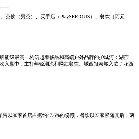
wear）、茶饮（另茶）、买手店（PlaySERIOUS）、餐饮（阿元
首店布局，品牌能级最高，构筑起奢侈品和高端户外品牌的护城河；湖滨
l省份首店收入囊中，主打年轻潮流和网红餐饮。城西银泰城入驻了花西
30家首店占据约47.6%的份额，餐饮以23家紧随其后，两