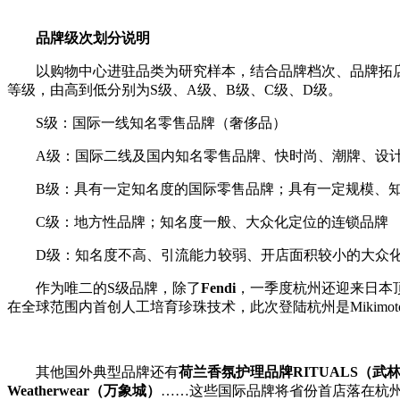
品牌级次划分说明
以购物中心进驻品类为研究样本，结合品牌档次、品牌拓
等级，由高到低分别为S级、A级、B级、C级、D级。
S级：国际一线知名零售品牌（奢侈品）
A级：国际二线及国内知名零售品牌、快时尚、潮牌、设
B级：具有一定知名度的国际零售品牌；具有一定规模、
C级：地方性品牌；知名度一般、大众化定位的连锁品牌
D级：知名度不高、引流能力较弱、开店面积较小的大众
作为唯二的S级品牌，除了
Fendi
，一季度杭州还迎来日本
在全球范围内首创人工培育珍珠技术，此次登陆杭州是Mikim
其他国外典型品牌还有
荷兰香氛护理品牌RITUALS（武
Weatherwear（万象城）
……这些国际品牌将省份首店落在杭