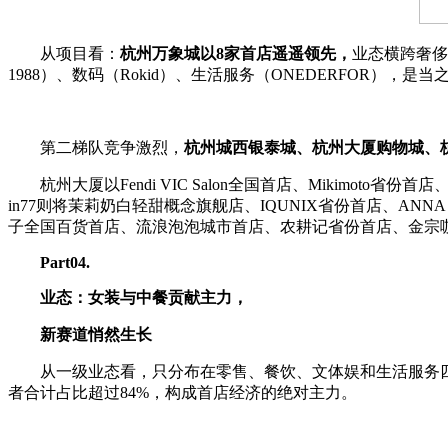
从项目看：
杭州万象城以8家首店遥遥领先，
业态横跨奢侈品（
1988）、数码（Rokid）、生活服务（ONEDERFOR），是
第二梯队竞争激烈，
杭州城西银泰城、杭州大厦购物城、杭
杭州大厦以Fendi VIC Salon全国首店、Mikim
in77则将茉莉奶白轻甜概念旗舰店、IQUNIX省份首店、ANN
子全国百货首店、流浪泡泡城市首店、农耕记省份首店、金宗
P
art
04
.
业态：
女装与中餐贡献主力
，
新赛道悄然生长
从一级业态看，只分布在零售、餐饮、文体娱和生活服务四
者合计占比超过84%，构成首店经济的绝对主力。