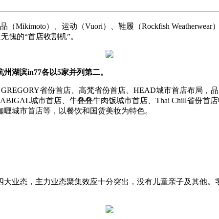
Mikimoto）、运动（Vuori）、鞋履（Rockfish Weather
当之无愧的“首店收割机”。
州湖滨in77各以5家并列第二。
oto省份首店、GREGORY省份首店、高梵省份首店、HEAD城市
A ABIGAL城市首店、牛叠叠牛肉饭城市首店、Thai Chil
咖喱城市首店等，以餐饮和国货美妆为特色。
大业态，主力业态聚集效应十分突出，没有儿童亲子及其他。零售以