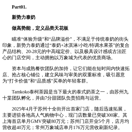
P
art01.
新势力泰奶
做高势能，定义品类天花板
瞄准“体验升级”和“品牌溢价”，不满足于传统泰奶的街头
印象，新势力泰奶通过“泰奶+冰淇淋/小吃/特调水果茶”的复合
产品结构、20-28元的中高端定价、以及极具设计感或古法匠
心的门店空间，主动拥抱以万象城为代表的优质商场。
资本与成熟餐饮团队的加持，让它们能在短时间内快速拓
店、抢占核心铺位，建立风味与审美的双重标准，吸引愿意
为“打卡价值”和“品质感”买单的年轻客群。
Tamkoko泰柯茶园是当下最火的泰式奶茶之一，由苏州九
十枼团队孵化，并由7分甜团队负责招商与运营。
2025年4月于苏州十全街开出首家门店，随后迅速拓展，
主要进驻各地高人气购物中心，现门店数量已突破300家。其
上海首店单月GMV突破80万元；苏州门店开业5个月，店月均
营收超40万元；常州万象城店单月176万元营收刷新纪录。