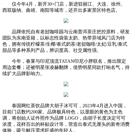
仅今年4月，新开30+门店，新进驻丽江、大连、徐州、
西双版纳、曲靖、南阳等城市，还开出多家景区特色店。
品牌依托自有老挝咖啡园与云南普洱茶庄把控原料，研发
团队为东南亚籍，以标志性袋装太奶、热带异域风门店为特
色，拥有传统柠檬茶/生椰/泰式奶茶/老挝咖啡/太妃/豆乳/泰式
甜品等多种系列产品，辨识度高、社交属性强。
今年，春莱与印尼顶流TATAN印尼小胖联名，推出限定
周边套餐；还被明星张凌赫翻牌，借势明星同款打响名气，持
续扩大品牌影响力。
泰国网红茶饮品牌大胡子冰可可，2023年4月进入中国，
目前门店数约200家。品牌极具特色，以显眼的黄色为主色
调，将创始人证件照作为品牌 LOGO，由胡子长度决定可可
浓度，花样百出的杯贴设计等，营造出泰式无厘头的新奇消费
体验，吸引解压需求旺盛的年轻人。