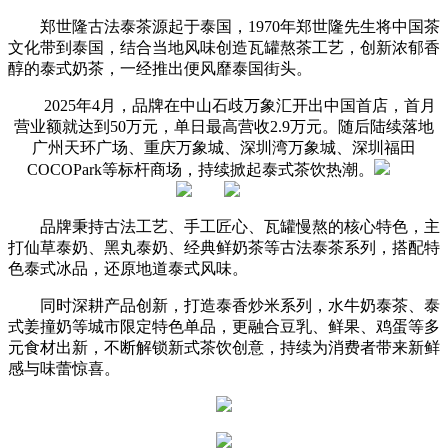
郑世隆古法泰茶源起于泰国，1970年郑世隆先生将中国茶
文化带到泰国，结合当地风味创造瓦罐熬茶工艺，创新浓郁香
醇的泰式奶茶，一经推出便风靡泰国街头。
2025年4月，品牌在中山石歧万象汇开出中国首店，首月
营业额就达到50万元，单日最高营收2.9万元。随后陆续落地
广州天环广场、重庆万象城、深圳湾万象城、深圳福田
COCOPark等标杆商场，持续掀起泰式茶饮热潮。
品牌秉持古法工艺、手工匠心、瓦罐慢熬的核心特色，主
打仙草泰奶、黑丸泰奶、经典鲜奶茶等古法泰茶系列，搭配特
色泰式冰品，还原地道泰式风味。
同时深耕产品创新，打造泰香炒米系列，水牛奶泰茶、泰
式姜撞奶等城市限定特色单品，更融合豆乳、鲜果、鸡蛋等多
元食材出新，不断解锁新式茶饮创意，持续为消费者带来新鲜
感与味蕾惊喜。