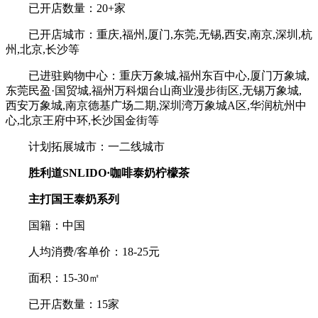
已开店数量：20+家
已开店城市：重庆,福州,厦门,东莞,无锡,西安,南京,深圳,杭
州,北京,长沙等
已进驻购物中心：重庆万象城,福州东百中心,厦门万象城,
东莞民盈·国贸城,福州万科烟台山商业漫步街区,无锡万象城,
西安万象城,南京德基广场二期,深圳湾万象城A区,华润杭州中
心,北京王府中环,长沙国金街等
计划拓展城市：一二线城市
胜利道SNLIDO·咖啡泰奶柠檬茶
主打国王泰奶系列
国籍：中国
人均消费/客单价：18-25元
面积：15-30㎡
已开店数量：15家