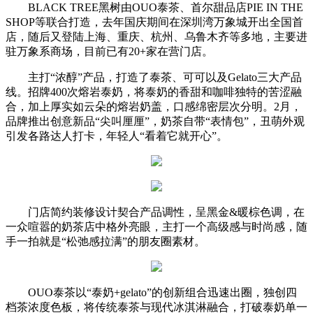
BLACK TREE黑树由OUO泰茶、首尔甜品店PIE IN THE
SHOP等联合打造，去年国庆期间在深圳湾万象城开出全国首
店，随后又登陆上海、重庆、杭州、乌鲁木齐等多地，主要进
驻万象系商场，目前已有20+家在营门店。
主打“浓醇”产品，打造了泰茶、可可以及Gelato三大产品
线。招牌400次熔岩泰奶，将泰奶的香甜和咖啡独特的苦涩融
合，加上厚实如云朵的熔岩奶盖，口感绵密层次分明。2月，
品牌推出创意新品“尖叫厘厘”，奶茶自带“表情包”，丑萌外观
引发各路达人打卡，年轻人“看着它就开心”。
门店简约装修设计契合产品调性，呈黑金&暖棕色调，在
一众喧嚣的奶茶店中格外亮眼，主打一个高级感与时尚感，随
手一拍就是“松弛感拉满”的朋友圈素材。
OUO泰茶以“泰奶+gelato”的创新组合迅速出圈，独创四
档茶浓度色板，将传统泰茶与现代冰淇淋融合，打破泰奶单一