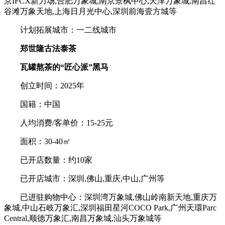
京IFCX新力场,合肥万象城,南京景枫中心,天津万象城,南昌红
谷滩万象天地,上海日月光中心,深圳前海壹方城等
计划拓展城市：一二线城市
郑世隆古法泰茶
瓦罐熬茶的“匠心派”黑马
创立时间：2025年
国籍：中国
人均消费/客单价：15-25元
面积：30-40㎡
已开店数量：约10家
已开店城市：深圳,佛山,重庆,中山,广州等
已进驻购物中心：深圳湾万象城,佛山岭南新天地,重庆万
象城,中山石岐万象汇,深圳福田星河COCO Park,广州天環Parc
Central,顺德万象汇,南昌万象城,汕头万象城等