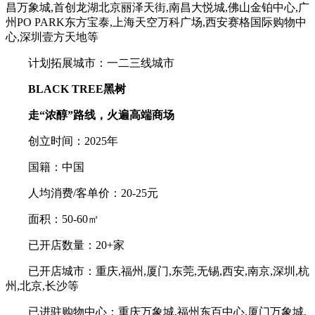
昌万象城,首创龙湖北京丽泽天街,南昌大悦城,佛山金铂中心,广
州PO PARK东方宝泰,上海天空万科广场,西安赛格国际购物中
心,深圳壹方天地等
计划拓展城市：一二三线城市
BLACK TREE黑树
走“浓醇”路线，火遍高端商场
创立时间：2025年
国籍：中国
人均消费/客单价：20-25元
面积：50-60㎡
已开店数量：20+家
已开店城市：重庆,福州,厦门,东莞,无锡,西安,南京,深圳,杭
州,北京,长沙等
已进驻购物中心：重庆万象城,福州东百中心,厦门万象城,