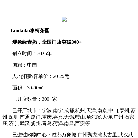
Tamkoko泰柯茶园
现象级泰奶，全国门店突破300+
创立时间：2025年
国籍：中国
人均消费/客单价：20-25元
面积：30-60㎡
已开店数量：300+家
已开店城市：宁波,南宁,成都,杭州,天津,南京,中山,泰州,苏
州,深圳,南通,厦门,重庆,嘉兴,无锡,鞍山,哈尔滨,大连,广州,石家
庄,济宁,武汉,扬州,青岛,菏泽,南昌,西安等
已进驻购物中心：成都万象城,广州聚龙湾太古里,武汉武