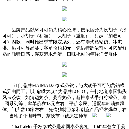
品牌产品以冰可可奶为核心招牌，按浓度分为没胡子（淡
可可）、小胡子（标准）、大胡子（重度）、甜妹（加糖可
可）四款，同时推出季节限定系列，还有泰式粘粘奶、冰淇
淋、热可可等品类，客单价约18元。凭借特调浓郁可可搭配鲜
奶的独特口感，俘获追求潮流、口味挑剔的年轻消费群体。
江门品牌MAIMAI2.0泰式茶饮，与大胡子可可的营销模
式异曲同工。以“嘟嘴大叔” 为品牌LOGO，主打地道泰国街头
风味茶饮，如清迈奶茶、曼谷奶茶，新推泰式手打柠檬茶、泰
囧系列等，客单价在18元左右，平价亲民、适配年轻消费群
体。门店数10家左右，凭借独特形象和创意产品经常爆单，在
当地多个咖啡节、茶饮节中被疯狂种草。
ChaTraMue手标泰式茶是泰国泰茶鼻祖，1945年创立于曼