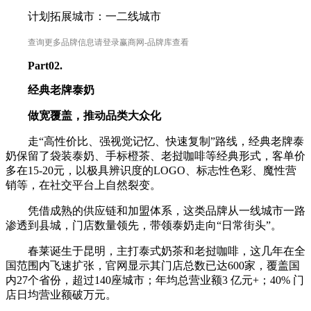
计划拓展城市：一二线城市
查询更多品牌信息请登录赢商网-品牌库查看
P
art02.
经典老牌泰奶
做宽覆盖，推动品类大众化
走“高性价比、强视觉记忆、快速复制”路线，经典老牌泰
奶保留了袋装泰奶、手标橙茶、老挝咖啡等经典形式，客单价
多在15-20元，以极具辨识度的LOGO、标志性色彩、魔性营
销等，在社交平台上自然裂变。
凭借成熟的供应链和加盟体系，这类品牌从一线城市一路
渗透到县城，门店数量领先，带领泰奶走向“日常街头”。
春莱诞生于昆明，主打泰式奶茶和老挝咖啡，这几年在全
国范围内飞速扩张，官网显示其门店总数已达600家，覆盖国
内27个省份，超过140座城市；年均总营业额3 亿元+；40% 门
店日均营业额破万元。