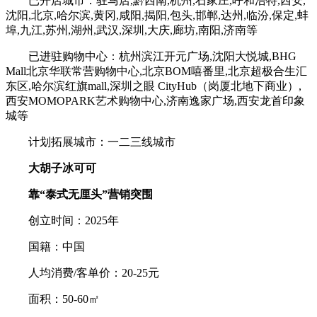
已开店城市：驻马店,黔西南,杭州,石家庄,呼和浩特,西安,
沈阳,北京,哈尔滨,黄冈,咸阳,揭阳,包头,邯郸,达州,临汾,保定,蚌
埠,九江,苏州,湖州,武汉,深圳,大庆,廊坊,南阳,济南等
已进驻购物中心：杭州滨江开元广场,沈阳大悦城,BHG
Mall北京华联常营购物中心,北京BOM嘻番里,北京超极合生汇
东区,哈尔滨红旗mall,深圳之眼 CityHub（岗厦北地下商业）,
西安MOMOPARK艺术购物中心,济南逸家广场,西安龙首印象
城等
计划拓展城市：一二三线城市
大胡子冰可可
靠“泰式无厘头”营销突围
创立时间：2025年
国籍：中国
人均消费/客单价：20-25元
面积：50-60㎡