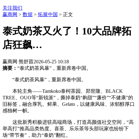
关注我们
赢商网
>
数据
>
拓展中国
> 正文
泰式奶茶又火了！10大品牌拓
店狂飙…
赢商网 熊舒苗
2026-05-25 10:18
摘要：
“泰式奶茶风暴”，重新席卷中国。
“泰式奶茶风暴”，重新席卷中国。
本轮主角——Tamkoko泰柯茶园、郑世隆、BLACK
TREE、OUO等“新锐派”，撕掉泰奶“齁甜”“廉价”“不健康”的
旧标签，融合厚乳、鲜果、Gelato，以健康风味、浓郁醇厚口
感独树一帜。
这批新秀积极进驻高端商场，打造高颜值社交空间，“高
举高打”推高品类热度。喜茶、乐乐茶等头部玩家也纷纷下
场“带节奏”，助力“泰奶”翻红。