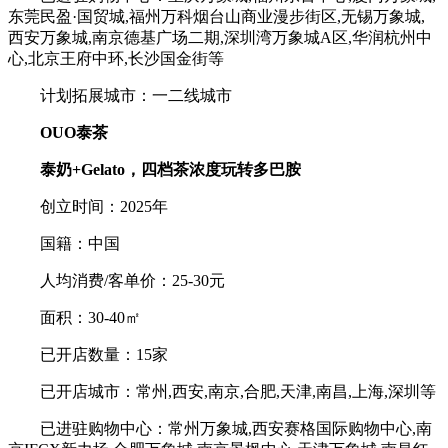
东莞民盈·国贸城,福州万科烟台山商业漫步街区,无锡万象城,
西安万象城,南京德基广场二期,深圳湾万象城A区,华润杭州中
心,北京王府中环,长沙国金街等
计划拓展城市：一二线城市
OUO泰茶
泰奶+Gelato，四档茶浓度玩转多巴胺
创立时间：2025年
国籍：中国
人均消费/客单价：25-30元
面积：30-40㎡
已开店数量：15家
已开店城市：常州,西安,南京,合肥,天津,南昌,上海,深圳等
已进驻购物中心：常州万象城,西安赛格国际购物中心,南