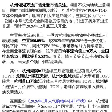
杭州翎湖万达广场尤受市场关注。
项目不仅为地铁上盖项
目，同时与规划的翎湖同步建设，打造杭州首座“POD+TOD
立体公园商业”；规划了四大主题功能区，整体定位为“商业
+公园+水岸”沉浸式全龄段微度假目的地，引进了奥乐齐浙江
首店，预计于2026年12月底正式开业。
空置率/客流表现上，一季度杭州标杆购物中心整体出租
表现稳健，
空置率6.09%
，较2025年末的6.20%进一步优化，
环比下降1.77%，同比下降8.75%，市场吸纳能力持续增强。
存量商业客流表现向好，该季度
日均客流均值1.78万人，全国
排名第15，同比提升5.53%。
春节、情人节等节点带动效应显
著，元旦当天多个项目创客流新高。
其中，
杭州湖滨in77
连续三月登顶超大型项目人气榜
TOP1；
龙湖杭州滨江天街、杭州大悦城
稳居超大型项目TOP3
阵营；
杭州萧山万象汇
连续三月位居大型项目TOP1；
杭州解
百
连续三月位居中小型项目TOP1，老牌百货调改渐入佳境，
焕发新活力。
赢商股份
《2026年1月人气购物中心排行榜》
中，杭州湖
滨in77在元旦期间引入SnowPuff全国首展、“吉伊卡哇×三丽鸥
家族”全国首展以及百威品牌快闪活动，尤其是限定周边引发