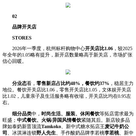
02
品牌开关店
STORES
2026年一季度，杭州标杆购物中心
开关店比1.06
，较2025
年全年的1.05略有提升，新开店数量略高于新关店，市场扩张
信心回暖。
分业态
看，
零售新店占比约48%，餐饮约37%
，稳居主力
地位。餐饮开关店比1.06，零售开关店比1.05，文体娱开关店
比1.02，儿童亲子及生活服务略有收缩，开关店比均在0.95左
右。
细分品类
中，
时尚生活、服装、休闲餐饮
等拓店需求最为
旺盛；
中式餐饮、火锅/异国风情餐饮
紧随其后。新店较多品
牌如泰奶新晋顶流
Tamkoko
、新中式糖水拓店王
麦记牛奶公
司
、冰淇淋连锁
野人先生
、手作酸奶品牌李若桃
李若桃
、新中