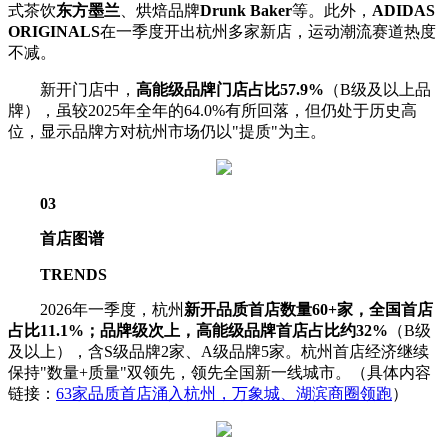
式茶饮
东方墨兰
、烘焙品牌
Drunk Baker
等。此外，
ADIDAS
ORIGINALS
在一季度开出杭州多家新店，运动潮流赛道热度
不减。
新开门店中，
高能级品牌门店占比57.9%
（B级及以上品
牌），虽较2025年全年的64.0%有所回落，但仍处于历史高
位，显示品牌方对杭州市场仍以"提质"为主。
03
首店图谱
TRENDS
2026年一季度，杭州
新开品质首店数量6
0+
家
，
全国首店
占比11.1%
；
品牌级次上，
高能级品牌首店占比约32%
（B级
及以上），含S级品牌2家、A级品牌5家。杭州首店经济继续
保持"数量+质量"双领先，领先全国新一线城市。（具体内容
链接：
63家品质首店涌入杭州，万象城、湖滨商圈领跑
）