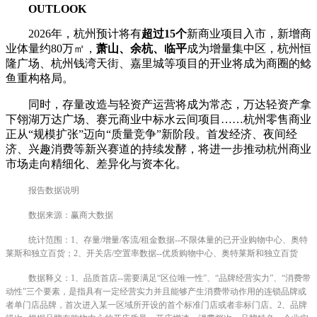
OUTLOOK
2026年，杭州预计将有
超过15个
新商业项目入市，新增商
业体量约80万㎡，
萧山、余杭、临平
成为增量集中区，杭州恒
隆广场、杭州钱湾天街、嘉里城等项目的开业将成为商圈的鲶
鱼重构格局。
同时，存量改造与轻资产运营将成为常态，万达轻资产拿
下翎湖万达广场、赛元商业中标水云间项目……杭州零售商业
正从“规模扩张”迈向“质量竞争”新阶段。首发经济、夜间经
济、兴趣消费等新兴赛道的持续发酵，将进一步推动杭州商业
市场走向精细化、差异化与资本化。
报告数据说明
数据来源：赢商大数据
统计范围：1、存量/增量/客流/租金数据--不限体量的已开业购物中心、奥特
莱斯和独立百货；2、开关店/空置率数据--优质购物中心、奥特莱斯和独立百货
数据释义：1、品质首店--需要满足“区位唯一性”、“品牌经营实力”、“消费带
动性”三个要素，是指具有一定经营实力并且能够产生消费带动作用的连锁品牌或
者单门店品牌，首次进入某一区域所开设的首个标准门店或者非标门店。2、品牌