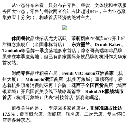
从业态分布来看，只分布在零售、餐饮、文体娱和生活服
务四大业态，零售与餐饮两者合计占比超过84%，主力业态聚
集效应十分突出，构成首店经济的绝对主力。
休闲餐饮
品牌拓店尤为活跃，
茉莉奶白
在湖滨in77开出轻
甜概念旗舰店（全国非标首店），
东方墨兰、Drunk Baker、
Tamkoko
等品牌一季度落地多家首店；摩洛哥高端咖啡品牌
虽未在本季度落地，但已有多家国际茶饮品牌将杭州作为华东
首发站。
时尚零售
品牌积极布局，
Fendi VIC Salon亚洲首家
（杭
州大厦）、
Mikimoto浙江首店
（杭州万象城）重磅亮相，标
志着杭州顶奢消费能级再上台阶；
花西子全国百货首店
（城西
银泰城）开启国货美妆线下战略新篇章，
Rokid AR眼镜城市
首店
（杭州万象城）代表"科技首店"新赛道崛起。
值得关注的是，一季度60多家首店中，
非标准店占比达
17.5%
，覆盖概念店、旗舰店、联名店、二次元店、复古怀旧
店等多种形态。