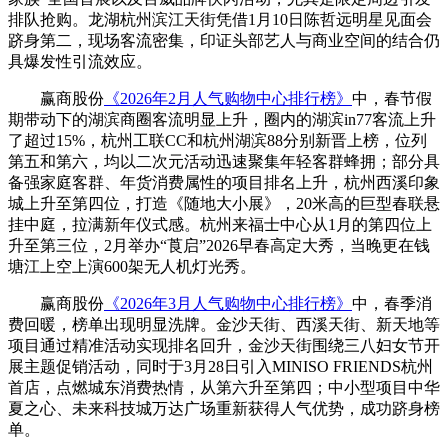
排队抢购。龙湖杭州滨江天街凭借1月10日陈哲远明星见面会
跻身第二，现场客流密集，印证头部艺人与商业空间的结合仍
具爆发性引流效应。
赢商股份
《2026年2月人气购物中心排行榜》
中，春节假
期带动下的湖滨商圈客流明显上升，圈内的湖滨in77客流上升
了超过15%，杭州工联CC和杭州湖滨88分别新晋上榜，位列
第五和第六，均以二次元活动迅速聚集年轻客群蜂拥；部分具
备强家庭客群、年货消费属性的项目排名上升，杭州西溪印象
城上升至第四位，打造《随地大小展》，20米高的巨型春联悬
挂中庭，拉满新年仪式感。杭州来福士中心从1月的第四位上
升至第三位，2月举办“莨启”2026早春高定大秀，当晚更在钱
塘江上空上演600架无人机灯光秀。
赢商股份
《2026年3月人气购物中心排行榜》
中，春季消
费回暖，榜单出现明显洗牌。金沙天街、西溪天街、新天地等
项目通过精准活动实现排名回升，金沙天街围绕三八妇女节开
展主题促销活动，同时于3月28日引入MINISO FRIENDS杭州
首店，点燃城东消费热情，从第六升至第四；中小型项目中华
夏之心、未来科技城万达广场重新获得人气优势，成功跻身榜
单。