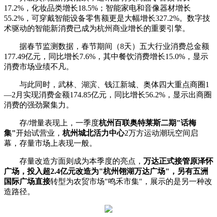
17.2%，化妆品类增长18.5%；智能家电和音像器材增长
55.2%，可穿戴智能设备零售额更是大幅增长327.2%。数字技
术驱动的智能新消费已成为杭州商业增长的重要引擎。
据春节监测数据，春节期间（8天）五大行业消费总金额
177.49亿元，同比增长7.6%，其中餐饮消费增长15.0%，显示
消费市场业绩不凡。
与此同时，武林、湖滨、钱江新城、奥体四大重点商圈1
—2月实现消费金额174.85亿元，同比增长56.2%，显示出商圈
消费的强劲聚集力。
存/增量表现上，一季度
杭州百联奥特莱斯二期"话梅
集"
开始试营业，
杭州城北活力中心
2万方运动潮玩空间启
幕，存量市场上表现一般。
存量改造方面则成为本季度的亮点，
万达正式接管原泽怀
广场，
投入超2.4亿元改造为"杭州翎湖万达广场"，另有
五洲
国际广场
直接
转型为农贸市场"鸣禾市集"，展示的是另一种改
造路径。