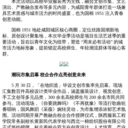
本次活动以高校毕业服装秀为主线，融合文创市集、文艺
演出、产教融合发布等多元内容，为咸阳青年群体打造一场兼
具艺术质感与城市活力的时尚盛宴，也为国棉 1951 注入青春
创意动能。
国棉 1951 地处咸阳城区核心商圈，定位丝路国潮新地
标、原创设计聚集地，本次毕业季活动是项目生活艺述季的重
要活动，旨在以青年文化为纽带，塑造 “周末必有活动” 的城
市活力地标形象，提前锁定高校师生、年轻潮流群体等核心客
群。
潮玩市集启幕 校企合作点亮创意未来
5 月 30 日，「在地织造」毕设文创市集率先启幕。现场
汇集数百件高校设计类毕业作品，涵盖服装设计、视觉创意、
手工文创等多元品类，300 余名高校师生与 200 余名市民共同
参与。活动现场，《你要跳舞吗》《不再犹豫》等流行歌曲轮
番唱响，国风舞蹈《采薇》婉转灵动，为市集增添浓郁艺术氛
围。活动同期开展产教融合校企合作授牌仪式，陕西服装工程
学院常务副校长黄新民代表学校与西北一棉纺织股份有限公司
正式签约授牌，标志着校企双方在创意设计、人才培育、产业