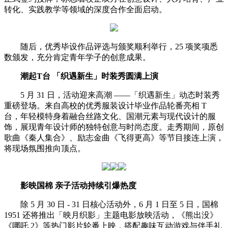
转化、实践教学等领域的深度合作全面启动。
随后，优秀毕设作品评选与颁奖顺利举行，25 项奖项悉
数颁发，充分肯定青年学子的创意成果。
潮起T台 「织遇新生」时装秀圆满上演
5 月 31 日，活动迎来高潮 ——「织遇新生」动态时装秀
重磅登场。来自高校的优秀服装设计毕业作品轮番亮相 T
台，年轻模特身着融合丝路文化、国潮元素与现代设计的服
饰，展现青年设计师的独特创意与时尚态度。走秀期间，原创
歌曲《秦人集合》、励志金曲《飞得更高》等节目接连上演，
将现场氛围推向顶点。
影映国棉 亲子活动持续引爆热度
除 5 月 30 日 - 31 日核心活动外，6 月 1 日至 5 日，国棉
1951 还将推出「映月织影」主题电影放映活动，《熊出没》
《哪吒 2》等热门影片轮番上映，搭配趣味互动游戏与伴手礼