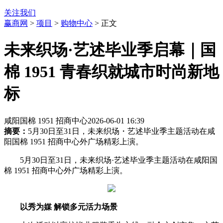
关注我们
赢商网
>
项目
>
购物中心
> 正文
未来织场·艺述毕业季启幕｜国
棉 1951 青春织就城市时尚新地
标
咸阳国棉 1951 招商中心
2026-06-01 16:39
摘要：
5月30日至31日，未来织场・艺述毕业季主题活动在咸
阳国棉 1951 招商中心外广场精彩上演。
5月30日至31日，未来织场·艺述毕业季主题活动在咸阳国
棉 1951 招商中心外广场精彩上演。
以秀为媒 解锁多元活力场景