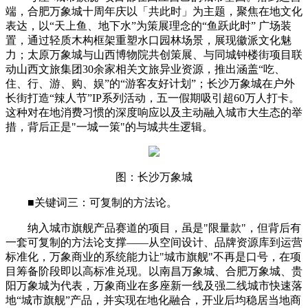
端，合肥万象城十周年庆以「共此时」为主题，聚焦在地文化
表达，以“天上鱼、地下水”为策展理念的“鱼跃此时” 广场装
置，通过轻质木构框架重塑水口园林场景，展现徽派文化魅
力；太原万象城与山西博物院共创策展、与同城钟楼街项目联
动山西文旅集团30余家相关文旅异业资源，推出涵盖“吃、
住、行、游、购、娱”的“游客友好计划”；长沙万象城在户外
长街打造“辣人节”IP系列活动，五一假期吸引超60万人打卡。
这种对在地消费习惯的深度响应以及主动融入城市大生态的举
措，背后正是"一城一策"的与城共生逻辑。
图：长沙万象城
■
关键词三：可复制的方法论。
纳入城市旗舰产品赛道的项目，虽是"限量款"，但背后有
一套可复制的方法论支撑——从空间设计、品牌资源库到运营
标准化，万象商业的系统能力让"城市旗舰"不再是口号，在项
目筹备阶段即以高标准兑现。以南昌万象城、合肥万象城、贵
阳万象城为代表，万象商业在多座新一线及强二线城市快速落
地“城市旗舰”产品，并实现在地化融合，开业后均稳居当地商