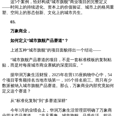
这5个案例，恰好构成“城市旗舰”商业项目的完整定义
——时间上的持续进化、资本上的价值验证、城市上的格局重
塑、空间上的形态创新、文化上的城市共生。
03
.
万象商业，
如何定义“
城市旗舰产品赛道”
？
上述五种“城市旗舰”的项目面貌得出一个结论——
“城市旗舰产品赛道的项目，不是一套标准模板的复制粘
贴，而是对每座城市商业禀赋的深度回应。”
据华润万象生活财报，2025年在营135座购物中心中，54
个项目零售额排名当地市场第一，105个排名前三。而只有少
数派被纳入城市旗舰产品赛道。那么，万象商业内部究竟如何
定义这个赛道？
从"标准化复制"到"多赛道深耕"
今年3月的业绩会上，华润万象生活管理层明确了万象商
业四大产品赛道——"非凡重奢、城市旗舰、品质生活、前沿