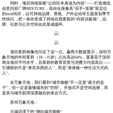
同时，项目持续探索“让街区本身成为内容”——打造潮流
创意内容厂牌MIXTURE，高街化身兼具“买手+策展”双定位
的mxtr街区，以可持续品牌、香氛、户外运动等主题策划季节
性快闪，把一条街变成了持续自我更新的"内容试验场"，品
牌、社群与公共空间在此形成循环。
项目客群画像也印证了这一点。赢商大数据显示，深圳万
象天地的年轻客群（18—35岁）占比高达64%，显著高于深圳
商业项目平均水平，且客群的教育背景与消费力均居高位——
它捕获的不是"来买东西的人"，而是"来体验一种生活方式的
人"。
在万象天地，我们看到“城市旗舰”不一定是"最大的盒
子"，但一定是最懂城市的"空间"。开放式不是空间选择，而
是其与城市肌理深度融合的表达方式。
苏州万象天地：
古城语境下的"潮向城市旗舰"