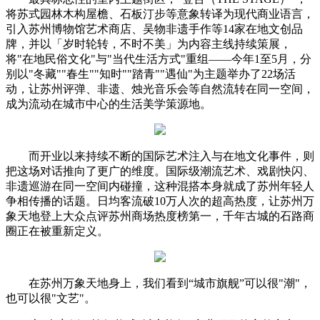
将苏式园林木构屋檐、石板汀步等意象转译为现代商业语言，
引入苏州博物馆艺术商店、吴物非遗手作等14家在地文创品
牌，并以「岁时轮转，不时不美」为内容主线持续策展，
将"在地民俗文化"与"当代生活方式"重组——今年1至5月，分
别以"冬藏""春生""知时""踏青""遇仙"为主题举办了22场活
动，让苏州评弹、非遗、烛光音乐会等自然流转在同一空间，
成为流动在城市中心的生活美学策源地。
而开业以来持续不断的国际艺术注入与在地文化事件，则
把这场对话推向了更广的维度。国际级潮流艺术、戏剧快闪、
非遗巡游在同一空间内碰撞，这种混搭本身就成了苏州年轻人
争相传播的话题。日均客流破10万人次的超高热度，让苏州万
象天地登上大众点评苏州商场热度榜第一，千年古城的石路商
圈正在被重新定义。
在苏州万象天地身上，我们看到“城市旗舰”可以很"潮"，
也可以很"文艺"。