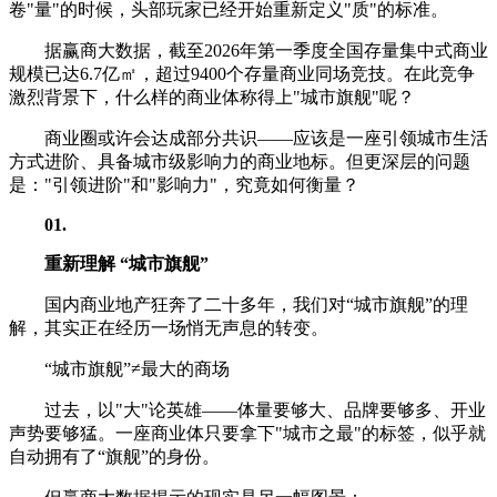
卷"量"的时候，头部玩家已经开始重新定义"质"的标准。
据赢商大数据，截至2026年第一季度全国存量集中式商业
规模已达6.7亿㎡，超过9400个存量商业同场竞技。在此竞争
激烈背景下，什么样的商业体称得上"城市旗舰"呢？
商业圈或许会达成部分共识——应该是一座引领城市生活
方式进阶、具备城市级影响力的商业地标。但更深层的问题
是："引领进阶"和"影响力"，究竟如何衡量？
01
.
重新理解 “城市旗舰”
国内商业地产狂奔了二十多年，我们对“城市旗舰”的理
解，其实正在经历一场悄无声息的转变。
“城市旗舰”≠最大的商场
过去，以"大"论英雄——体量要够大、品牌要够多、开业
声势要够猛。一座商业体只要拿下"城市之最"的标签，似乎就
自动拥有了“旗舰”的身份。