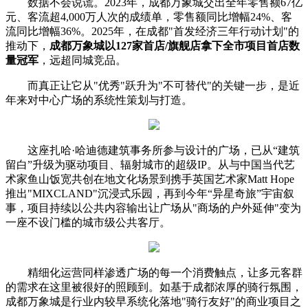
数据不会说谎。2023年，成都万象城交出全年零售额67亿
元、客流超4,000万人次的成绩单，零售额同比增幅24%、客
流同比增幅36%。2025年，在成都"首发经济三年行动计划"的
推动下，
成都万象城以127家首店/旗舰店拿下全市
项目
首店数
量冠军
，远超同城竞品。
而真正让它从"优秀"跃升为"不可替代"的关键一步，是近
年来对中心广场的系统性策划与打造。
这座扎哈·哈迪德建筑事务所参与设计的广场，已从“建筑
留白”升级为驱动项目、辐射城市的超级IP。从与中国当代艺
术家鱼山饭宽共创在地文化场景到携手英国艺术家Matt Hope
推出"MIXCLAND"沉浸式乐园，再到今年“异星奇旅”宇宙叙
事，项目持续以公共内容输出让广场从"商场的户外延伸"变为
一座不设门槛的城市级公共客厅。
精细化运营同样渗透广场的每一个消费触点，让多元客群
的需求在这里被很好的照顾到。如基于成都浓厚的骑行氛围，
成都万象城是行业内较早系统化落地"骑行友好"的商业项目之