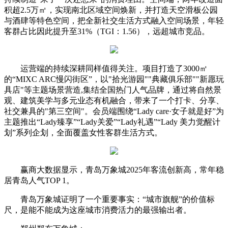
积超2.5万㎡，实现南北区域空间焕新，并打造天空滑板公园
与酒肆等特色空间，把全新社交生活方式融入空间场景，年轻
客群占比因此提升至31%（TGI：1.56），远超城市竞品。
运营端的持续深耕同样值得关注。项目打造了3000㎡
的“MIXC ARC慢闪街区”，以"拾光游园""典藏俱乐部""新愿玩
具店"等主题场景营造,集结全国热门人气品牌，通过将自然景
观、建筑美学与多元业态有机融合，带来了一个打卡、分享、
社交兼具的"第三空间"。会员端围绕“Lady care·女子就是好”为
主题推出“Lady臻享”“Lady关爱”“Lady礼遇”“Lady 美力觉醒计
划”系列企划，全面覆盖女性客群生活方式。
赢商大数据显示，青岛万象城2025年客流创新高，常年稳
居青岛人气TOP 1。
青岛万象城证明了一个重要事实：“城市旗舰”的价值标
尺，是能不能成为这座城市消费活力的最强输出者。