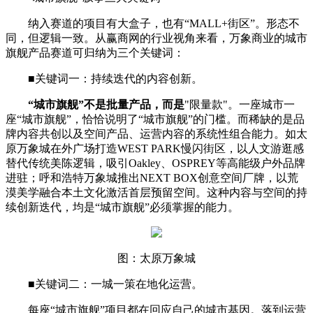
纳入赛道的项目有大盒子，也有“MALL+街区”。形态不
同，但逻辑一致。从赢商网的行业视角来看，万象商业的城市
旗舰产品赛道可归纳为三个关键词：
■
关键词一：持续迭代的内容创新。
“城市旗舰”不是批量产品，而是
"限量款"。一座城市一
座“城市旗舰”，恰恰说明了“城市旗舰”的门槛。而稀缺的是品
牌内容共创以及空间产品、运营内容的系统性组合能力。如太
原万象城在外广场打造WEST PARK慢闪街区，以人文游逛感
替代传统美陈逻辑，吸引Oakley、OSPREY等高能级户外品牌
进驻；呼和浩特万象城推出NEXT BOX创意空间厂牌，以荒
漠美学融合本土文化激活首层预留空间。这种内容与空间的持
续创新迭代，均是“城市旗舰”必须掌握的能力。
图：太原万象城
■
关键词二：一城一策在地化运营。
每座“城市旗舰”项目都在回应自己的城市基因。落到运营