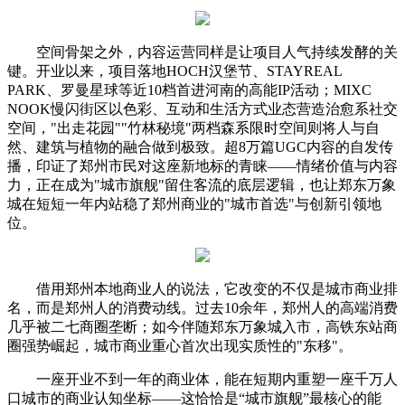
空间骨架之外，内容运营同样是让项目人气持续发酵的关
键。开业以来，项目落地HOCH汉堡节、STAYREAL
PARK、罗曼星球等近10档首进河南的高能IP活动；MIXC
NOOK慢闪街区以色彩、互动和生活方式业态营造治愈系社交
空间，"出走花园""竹林秘境"两档森系限时空间则将人与自
然、建筑与植物的融合做到极致。超8万篇UGC内容的自发传
播，印证了郑州市民对这座新地标的青睐——情绪价值与内容
力，正在成为"城市旗舰"留住客流的底层逻辑，也让郑东万象
城在短短一年内站稳了郑州商业的"城市首选"与创新引领地
位。
借用郑州本地商业人的说法，它改变的不仅是城市商业排
名，而是郑州人的消费动线。过去10余年，郑州人的高端消费
几乎被二七商圈垄断；如今伴随郑东万象城入市，高铁东站商
圈强势崛起，城市商业重心首次出现实质性的"东移"。
一座开业不到一年的商业体，能在短期内重塑一座千万人
口城市的商业认知坐标——这恰恰是“城市旗舰”最核心的能