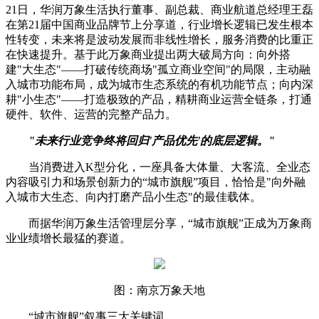
21日，华润万象生活执行董事、副总裁、商业航道总经理王磊
在第21届中国商业品牌节上分享道，行业增长逻辑已发生根本
性转变，未来将是波动发展而非线性增长，服务消费的比重正
在快速提升。基于此万象商业提出两大破局方向：向外搭
建"大生态"——打破传统商场"孤立商业空间"的局限，主动融
入城市功能布局，成为城市生态系统的有机功能节点；向内深
耕"小生态"——打造极致的产品，精耕商业运营全链条，打通
硬件、软件、运营的完整产品力。
"未来行业竞争终将回归'产品优先'的底层逻辑
。
"
当消费进入K型分化，一座具备大体量、大客流、全业态
内容吸引力和场景创新力的“城市旗舰”项目，恰恰是"向外融
入城市大生态、向内打磨产品小生态"的最佳载体。
而据华润万象生活管理层分享，“城市旗舰”正成为万象商
业业绩增长最猛的赛道。
图：南京万象天地
“城市旗舰”叙事三大关键词