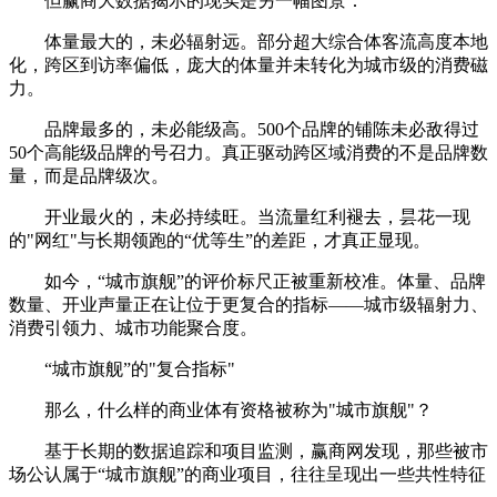
但赢商大数据揭示的现实是另一幅图景：
体量最大的，未必辐射远。部分超大综合体客流高度本地
化，跨区到访率偏低，庞大的体量并未转化为城市级的消费磁
力。
品牌最多的，未必能级高。500个品牌的铺陈未必敌得过
50个高能级品牌的号召力。真正驱动跨区域消费的不是品牌数
量，而是品牌级次。
开业最火的，未必持续旺。当流量红利褪去，昙花一现
的"网红"与长期领跑的“优等生”的差距，才真正显现。
如今，“城市旗舰”的评价标尺正被重新校准。体量、品牌
数量、开业声量正在让位于更复合的指标——城市级辐射力、
消费引领力、城市功能聚合度。
“城市旗舰”的"复合指标"
那么，什么样的商业体有资格被称为"城市旗舰"？
基于长期的数据追踪和项目监测，赢商网发现，那些被市
场公认属于“城市旗舰”的商业项目，往往呈现出一些共性特征
——