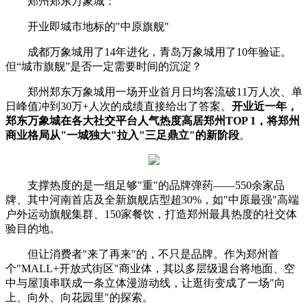
郑州郑东万象城：
开业即城市地标的"中原旗舰"
成都万象城用了14年进化，青岛万象城用了10年验证。
但“城市旗舰”是否一定需要时间的沉淀？
郑州郑东万象城用一场开业首月日均客流破11万人次、单
日峰值冲到30万+人次的成绩直接给出了答案。
开业近一年，
郑东万象城在各大社交平台
人气热度高
居郑州TOP 1，将郑州
商业格局从"一城独大"拉入"三足鼎立"的新阶段
。
支撑热度的是一组足够"重"的品牌弹药——550余家品
牌、其中河南首店及全新旗舰店型超30%，如"中原最强"高端
户外运动旗舰集群、150家餐饮，打造郑州最具热度的社交体
验目的地。
但让消费者"来了再来"的，不只是品牌。作为郑州首
个"MALL+开放式街区"商业体，其以多层级退台将地面、空
中与屋顶串联成一条立体漫游动线，让逛街变成了一场"向
上、向外、向花园里"的探索。