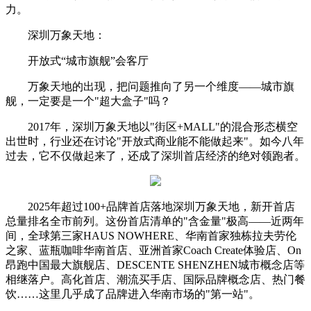
力。
深圳万象天地：
开放式“城市旗舰”会客厅
万象天地的出现，把问题推向了另一个维度——城市旗
舰，一定要是一个"超大盒子"吗？
2017年，深圳万象天地以"街区+MALL"的混合形态横空
出世时，行业还在讨论"开放式商业能不能做起来"。如今八年
过去，它不仅做起来了，还成了深圳首店经济的绝对领跑者。
2025年超过100+品牌首店落地深圳万象天地，新开首店
总量排名全市前列。这份首店清单的"含金量"极高——近两年
间，全球第三家HAUS NOWHERE、华南首家独栋拉夫劳伦
之家、蓝瓶咖啡华南首店、亚洲首家Coach Create体验店、On
昂跑中国最大旗舰店、DESCENTE SHENZHEN城市概念店等
相继落户。高化首店、潮流买手店、国际品牌概念店、热门餐
饮……这里几乎成了品牌进入华南市场的"第一站"。