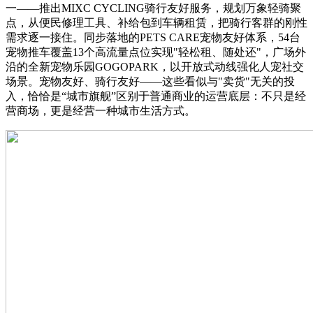
一——推出MIXC CYCLING骑行友好服务，规划万象轻骑聚
点，从便民修理工具、补给包到车辆租赁，把骑行客群的刚性
需求逐一接住。同步落地的PETS CARE宠物友好体系，54台
宠物推车覆盖13个高流量点位实现"轻松租、随处还"，广场外
沿的全新宠物乐园GOGOPARK，以开放式动线强化人宠社交
场景。宠物友好、骑行友好——这些看似与"卖货"无关的投
入，恰恰是“城市旗舰”区别于普通商业的运营底层：不只是经
营商场，更是经营一种城市生活方式。