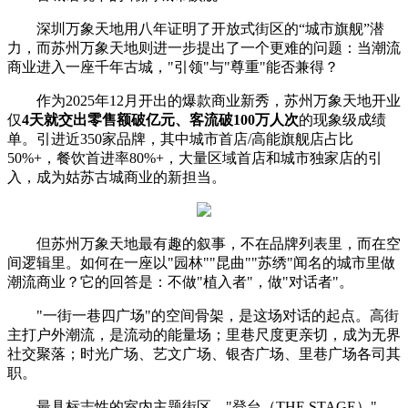
深圳万象天地用八年证明了开放式街区的“城市旗舰”潜
力，而苏州万象天地则进一步提出了一个更难的问题：当潮流
商业进入一座千年古城，"引领"与"尊重"能否兼得？
作为2025年12月开出的爆款商业新秀，苏州万象天地开业
仅
4天就交出零售额破亿
元
、客流破100万人次
的现象级成绩
单。引进近350家品牌，其中城市首店/高能旗舰店占比
50%+，餐饮首进率80%+，大量区域首店和城市独家店的引
入，成为姑苏古城商业的新担当。
但苏州万象天地最有趣的叙事，不在品牌列表里，而在空
间逻辑里。如何在一座以"园林""昆曲""苏绣"闻名的城市里做
潮流商业？它的回答是：不做"植入者"，做"对话者"。
"一街一巷四广场"的空间骨架，是这场对话的起点。高街
主打户外潮流，是流动的能量场；里巷尺度更亲切，成为无界
社交聚落；时光广场、艺文广场、银杏广场、里巷广场各司其
职。
最具标志性的室内主题街区，"登台（THE STAGE）"，