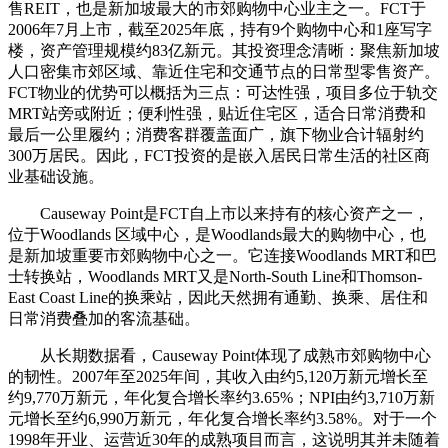
售REIT，也是新加坡最大的市郊购物中心业主之一。FCT于
2006年7月上市，截至2025年底，持有9个购物中心和1座写字
楼，资产管理规模约83亿新元。其投资理念清晰：聚焦新加坡
人口密集市郊区域、靠近住宅和交通节点的日常型零售资产。
FCT物业的优势可以概括为三点：可达性强，项目多位于轨交
MRT站旁或附近；便利性强，贴近住宅区，适合日常消费和
最后一公里履约；消费客群覆盖面广，旗下物业合计辐射约
300万居民。因此，FCT投资的是嵌入居民日常生活的社区商
业基础设施。
Causeway Point是FCT自上市以来持有的核心资产之一，
位于Woodlands 区域中心，是Woodlands最大的购物中心，也
是新加坡重要市郊购物中心之一。它连接Woodlands MRT和巴
士转换站，Woodlands MRT又是North-South Line和Thomson-
East Coast Line的换乘站，因此天然拥有通勤、换乘、居住和
日常消费叠加的客流基础。
从长期数据看，Causeway Point体现了成熟市郊购物中心
的韧性。2007年至2025年间，其收入由约5,120万新元增长至
约9,770万新元，年化复合增长率约3.65%；NPI由约3,710万新
元增长至约6,990万新元，年化复合增长率约3.58%。对于一个
1998年开业、运营近30年的成熟项目而言，这说明其并未随着