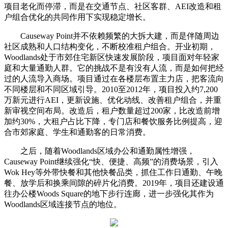
项目老化而停滞，而是在交通节点、社区客群、AEI改造和租
户组合优化的共同作用下实现稳定增长。
Causeway Point并不依赖频繁的大拆大建，而是伴随周边
社区成熟和人口结构变化，不断校准租户组合。开业初期，
Woodlands处于市郊住宅新区快速发展阶段，项目面对年轻家
庭和大量通勤人群。它的挑战不是有没有人流，而是如何把经
过的人流导入商场。项目通过在各楼层布置主力店，把客流向
不同楼层和不同区域引导。2010至2012年，项目投入约7,200
万新元进行AEI，更新设施、优化动线、改善租户组合，并重
新审视空间布局。改造后，租户数量超过200家，比改造前增
加约30%，大租户占比下降，专门店和餐饮服务比例提高，迎
合市郊家庭、学生和通勤客的日常消费。
之后，随着Woodlands区域办公和通勤属性增强，
Causeway Point继续强化“快、便捷、高频”的消费场景，引入
Wok Hey等外带快餐和其他快餐品类，抓住工作日通勤、午晚
餐、放学后和换乘间隙的碎片化消费。2019年，项目还建设通
往办公楼Woods Square的地下步行连廊，进一步强化其作为
Woodlands区域连接节点的地位。