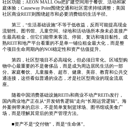
社区功能；AEON MALL Ota把扩建空间用于餐饮、活动和家
庭体验；Causeway Point围绕交通和社区需求持续调整；美国
社区商业REIT则围绕超市和必要消费组织生活半径。
第三，“生活基础设施”不等于低收益，反而可能提高现金
流韧性。图书馆、儿童空间、绿地和活动场所本身未必直接产
生最高租金，但它们能带来客流、停留、复访和项目黏性。成
熟REIT和地产平台看重的不是单一铺位租金最大化，而是整
个项目生命周期内的NOI稳定性和资产估值提升。
第四，社区型项目不必高端化，但必须日常化。区域型购
物中心最重要的不是奢侈品，而是成为周边居民生活的一部
分。家庭餐饮、儿童服务、超市、健康、美容、教育和公共交
通连接，这些看似普通的业态，才是社区型商业的现金流底
座。
随着中国消费基础设施REITs和商业不动产REITs发行，
国内商业地产正在从“开发销售逻辑”走向“长期运营逻辑”。海
外案例带来的启示，不是简单复制篮球场、图书馆或美食广
场，而是理解其背后的资产管理方法。
■
资产不是“交付物”，而是“生命体”。