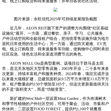
电、线上订购取货和得来速服务；并举办各类社区活动。
图片来源：永旺信托2025年可持续发展报告截图
近几年，AEON REIT旗下资产的调整方向围绕“社区基础
设施化”展开。一方面，通过餐饮、亲子、学习、公共服务、
户外活动空间和全龄段租户组合，把传统零售设施升级为地方
居民日常使用的生活中心；另一方面，通过防灾避难、EV充
电、线上订购取货、得来速服务等功能，使购物中心同时承担
社区应急、绿色生活和全渠道消费节点的角色。
AEON MALL Ota是典型案例。该项目位于群马县太田
市，是北关东地区大型零售设施，2003年开业，二十多年来多
次更新，持续丰富租户和服务种类。2024年春，项目完成开业
以来最大规模扩建，总建筑面积从9.5万平方米增至11.6万平方
米，租户数量由约150个增加至185个。但这次更新最值得关注
的不是“面积变大”，而是“功能变宽”。
新扩建的West Mall一层设置Mirai Garden，作为布满树木
和季节性植物的户外社区空间，可用于聚会、活动、市集和户
外休闲；二层设置FOOD FOREST，提供约1,100个就餐座