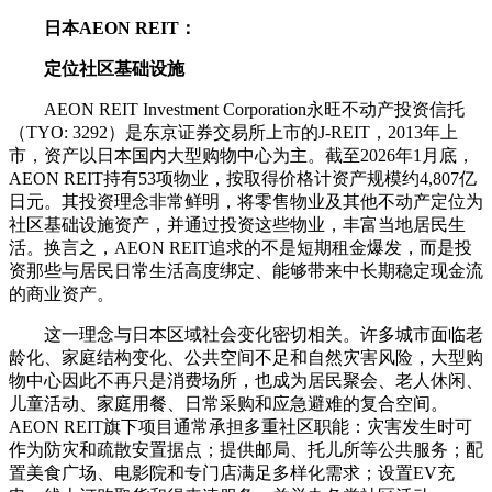
日本AEON REIT：
定位社区基础设施
AEON REIT Investment Corporation永旺不动产投资信托
（TYO: 3292）是东京证券交易所上市的J-REIT，2013年上
市，资产以日本国内大型购物中心为主。截至2026年1月底，
AEON REIT持有53项物业，按取得价格计资产规模约4,807亿
日元。其投资理念非常鲜明，将零售物业及其他不动产定位为
社区基础设施资产，并通过投资这些物业，丰富当地居民生
活。换言之，AEON REIT追求的不是短期租金爆发，而是投
资那些与居民日常生活高度绑定、能够带来中长期稳定现金流
的商业资产。
这一理念与日本区域社会变化密切相关。许多城市面临老
龄化、家庭结构变化、公共空间不足和自然灾害风险，大型购
物中心因此不再只是消费场所，也成为居民聚会、老人休闲、
儿童活动、家庭用餐、日常采购和应急避难的复合空间。
AEON REIT旗下项目通常承担多重社区职能：灾害发生时可
作为防灾和疏散安置据点；提供邮局、托儿所等公共服务；配
置美食广场、电影院和专门店满足多样化需求；设置EV充