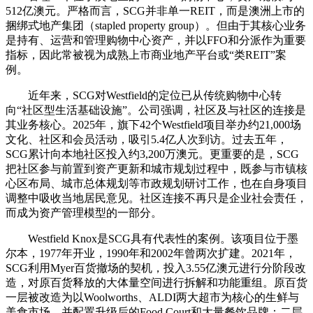
512亿澳元。严格而言，SCG并非单一REIT，而是澳洲上市的
捆绑式地产集团（stapled property group）。但由于其核心业务
是持有、运营和管理购物中心资产，并以FFO和分派作为重要
指标，因此常被视为成熟上市商业地产平台或“类REIT”案
例。
近年来，SCG对Westfield的定位已从传统购物中心转
向“社区型生活基础设施”。公司强调，社区及与社区的连接是
其业务核心。2025年，旗下42个Westfield项目举办约21,000场
文化、社区和会员活动，吸引5.4亿人次到访。过去五年，
SCG累计向本地社区投入约3,200万澳元。更重要的是，SCG
把社区参与前置到资产更新和城市规划过程中，既参与市镇核
心区布局、城市总体规划等市政规划研讨工作，也在自身项目
调整中吸收当地居民意见。社区连接不再只是企业社会责任，
而成为资产管理模型的一部分。
Westfield Knox是SCG具有代表性的案例。该项目位于墨
尔本，1977年开业，1990年和2002年曾两次扩建。2021年，
SCG利用Myer百货撤场的契机，投入3.55亿澳元进行分阶段改
造，对原百货释放的大体量空间进行拆解和功能重组。原百货
一层被改造为以Woolworths、ALDI两大超市为核心的生鲜与
美食市场，并配置升级后的Food Court和大量餐饮品牌；二层