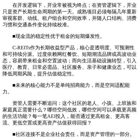
在开发逻辑下，开业常被视为终点；在资管逻辑下，开业
只是资产长期生命周期的第一天。成熟项目必须每隔几年重新
审视客群、动线、租户组合和空间效率，并随人口结构、消费
习惯和交通条件变化持续校准。
■
现金流的稳定性优于租金的短期爆发性。
C-REITs作为长期收益型产品，核心是透明度、可预测性
和可持续分派。过度依赖网红餐饮、短期潮流品牌或高波动业
态，容易带来租金和空置波动；而向生活基础设施转型，引入
医疗、教育、日常必需品、社区服务、亲子和健康业态，可以
降低周期风险，提升估值稳定性。
■
未来的核心能力不是单纯招商能力，而是空间适配能
力。
资管人需要不断追问：这个社区的老人、小孩、上班族和
家庭真正需要什么？哪些空间低效，哪些空间可以承载更高频
的生活功能？每一笔AEI投入，能否通过更高租金、更高客
流、更低空置或更高资产估值获得回报？
■
社区连接不是企业社会责任，而是资产管理的一部分。