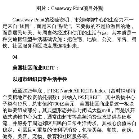
图片：Causeway Point项目外观
Causeway Point的经验说明，市郊购物中心的生命力不一
定来自“炫目”，而是来自“贴近”。它要做的不是旅游目的地，
而是居民每天、每周自然经过和使用的生活节点。其本质是一
种交通枢纽型生活基础设施：把住宅、地铁、公交、零售、餐
饮、社区服务和区域发展连接起来。
04
.
美国社区商业REIT：
以超市组织日常生活半径
截至2025年底，FTSE Nareit All REITs Index（富时纳瑞特
全美房地产投资信托指数）共纳入195只REIT，其中购物中心
子类有17只，总市值约700亿美元。美国社区商业是这一板块
的重要组成部分，其典型形态并非封闭式大型mall，而是以开
放式购物中心为主，通常由超市等高频消费业态提供基础客
流，并服务于周边郊区居民的日常生活需求。其核心价值来自
稳定、刚需且可重复的便利型消费，包括买菜、餐饮、药房、
健身、美容、宠物、教育和社区服务等。