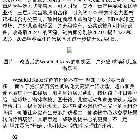
重构为生活方式零售区，引入时尚、美妆、青年用品和家居等
业态；三层则与当地政府合作，引入约2,000平方米公共图书
馆和联合办公空间。项目还新增儿童游泳学校、FIBA标准篮
球场、户外儿童游乐区，并升级停车、公共设施和可持续设
备。改造后2024年的客流、销售额分别较2021年提升42%和
39%，2025年客流和销售额同比进一步提升5.2%和5%。
图片 ：改造后的Westfield Knox的餐饮区、户外篮 球场和儿童
游乐区
Westfield Knox改造的价值不在于“增加了多少零售面
积”，而在于把低频百货空间转化为高频生活功能。超市和美
食区域集中于低楼层，服务周边居民通勤、接送孩子和日常补
给；篮球场、游泳学校、图书馆、儿童活动和家庭餐饮则延长
停留时间，提高复访频率。这些功能不是传统意义上的高租金
商铺，却能让家庭产生更多到访理由，使购物中心从交易场景
转向停留场景。其启示是：成熟购物中心的更新，不一定
从“增加零售”开始，也可以从“增加生活理由”开始。
02
.