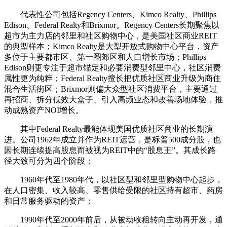
代表性公司包括Regency Centers、Kimco Realty、Phillips
Edison、Federal Realty和Brixmor。Regency Centers长期聚焦以
超市为主力店的邻里和社区购物中心，是美国社区商业REIT
的典型样本；Kimco Realty是大型开放式购物中心平台，资产
多位于主要都市区、第一圈郊区和人口增长市场；Phillips
Edison则更专注于超市锚定和必要消费型邻里中心，社区消费
属性更为纯粹；Federal Realty擅长把优质社区商业升级为商住
混合生活街区；Brixmor则偏大众型社区消费平台，主要通过
再招商、拆分低效大盒子、引入高频业态和改善场地体验，推
动成熟资产NOI增长。
其中Federal Realty最能体现美国优质社区商业的长期演
进。公司1962年成立并作为REIT运营，是标普500成分股，也
因长期连续提高股息而被视为REIT中的“股息王”。其成长路
径大致可分为四个阶段：
1960年代至1980年代，以社区型和邻里型购物中心起步，
在人口密集、收入较高、零售供给受限的社区持有超市、药房
和日常服务驱动的资产；
1990年代至2000年前后，从被动收租转向主动再开发，通