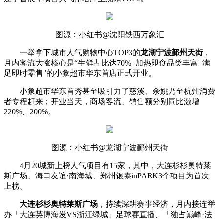
图源：小红书@沈阳铁西万象汇
一举拿下城市人气购物中心TOP3的
龙湖宁波鄞州天街
，
月内客流大涨核心是“生鲜占比达70%+加热即食品类丰富+满
足即时零售”的小象超市华东首店正式开业。
小象超市华东首秀甚至吸引力了慈溪、余姚乃至杭州消费
者专程赶来；开业当天，商场客流、销售额分别同比激增
220%、200%。
图源：小红书@龙湖宁波鄞州天街
4月20城新上榜人气项目有15家，其中，大连杉杉奥特莱
斯广场、海口友谊·南海城、郑州银泰inPARK3个项目为首次
上榜。
大连杉杉奥特莱斯广场
，持续深耕赛事经济，月内接连举
办「大连英博海发VS浙江绿城」足球赛直播、「独占巅峰·法