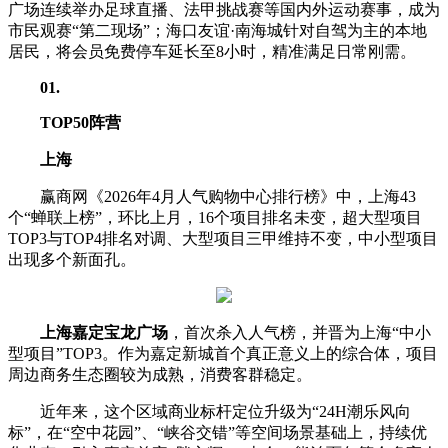
广场连续举办足球直播、法甲挑战赛等国内外运动赛事，成为
市民观赛“第二现场”；海口友谊·南海城针对自驾为主的本地
居民，将会员免费停车延长至8小时，精准满足日常刚需。
01
.
TOP50阵营
上海
赢商网《2026年4月人气购物中心排行榜》中，上海43
个“蝉联上榜”，环比上月，16个项目排名未变，超大型项目
TOP3与TOP4排名对调、大型项目三甲维持不变，中小型项目
出现多个新面孔。
上海嘉定宝龙广场
，首次杀入人气榜，并晋为上海“中小
型项目”TOP3。作为嘉定新城首个真正意义上的综合体，项目
周边商务生态圈较为成熟，消费客群稳定。
近年来，这个区域商业标杆定位升级为“24H潮乐风向
标”，在“空中花园”、“峡谷交错”等空间场景基础上，持续优