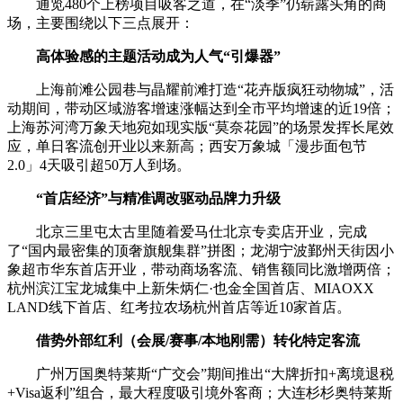
通览480个上榜项目吸客之道，在“淡季”仍崭露头角的商
场，主要围绕以下三点展开：
高体验感的主题活动成为人气“引爆器”
上海前滩公园巷与晶耀前滩打造“花卉版疯狂动物城”，活
动期间，带动区域游客增速涨幅达到全市平均增速的近19倍；
上海苏河湾万象天地宛如现实版“莫奈花园”的场景发挥长尾效
应，单日客流创开业以来新高；西安万象城「漫步面包节
2.0」4天吸引超50万人到场。
“首店经济”与精准调改驱动品牌力升级
北京三里屯太古里随着爱马仕北京专卖店开业，完成
了“国内最密集的顶奢旗舰集群”拼图；龙湖宁波鄞州天街因小
象超市华东首店开业，带动商场客流、销售额同比激增两倍；
杭州滨江宝龙城集中上新朱炳仁·也金全国首店、MIAOXX
LAND线下首店、红考拉农场杭州首店等近10家首店。
借势外部红利（会展/赛事/本地刚需）转化特定客流
广州万国奥特莱斯“广交会”期间推出“大牌折扣+离境退税
+Visa返利”组合，最大程度吸引境外客商；大连杉杉奥特莱斯