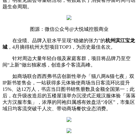
兹」明星见面会等重磅活动，有效延长了消费者停留时间与话
题生命周期。
图源：微信公众号@大悦城控股商业
在业绩、品牌入驻水平呈现“稳健的张力”的
杭州滨江宝龙
城
，4月摘得杭州大型项目TOP3，为历史最佳名次。
针对周边大量年轻白领及家庭客群，项目将品牌乃至空
间“上新”做出独家感，创造多个客流高峰。
如商场联合西西弗书店创新性举办「猫八两&猫七夜」双
IP新书签售会，一站获得多元体验使商场当日客流环比提升
15%、达12万人，书店当日图书销售册数及金额全国第一；此
后，在升级改造后的五楼屋顶举办沉浸式正规汉服体验「落落
大方汉服市集」，浓厚的同袍归属感有效盘活“冷区”，市集区
域日均客流突破千人次、带动商场餐饮业态消费。