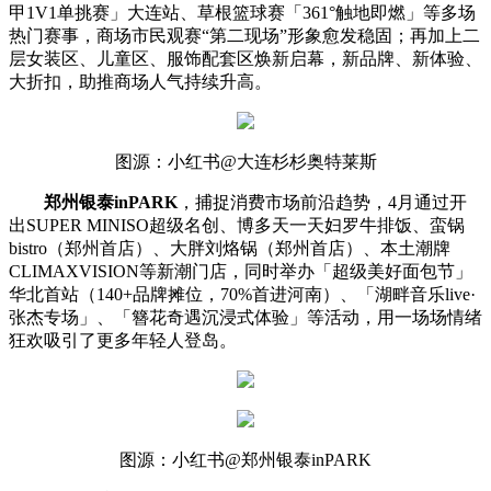
甲1V1单挑赛」大连站、草根篮球赛「361°触地即燃」等多场
热门赛事，商场市民观赛“第二现场”形象愈发稳固；再加上二
层女装区、儿童区、服饰配套区焕新启幕，新品牌、新体验、
大折扣，助推商场人气持续升高。
图源：小红书@大连杉杉奥特莱斯
郑州银泰inPARK
，捕捉消费市场前沿趋势，4月通过开
出SUPER MINISO超级名创、博多天一天妇罗牛排饭、蛮锅
bistro（郑州首店）、大胖刘烙锅（郑州首店）、本土潮牌
CLIMAXVISION等新潮门店，同时举办「超级美好面包节」
华北首站（140+品牌摊位，70%首进河南）、「湖畔音乐live·
张杰专场」、「簪花奇遇沉浸式体验」等活动，用一场场情绪
狂欢吸引了更多年轻人登岛。
图源：小红书@郑州银泰inPARK