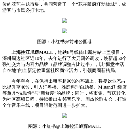
位的花艺主题市集，共同营造了一个“花卉版疯狂动物城”，成
游客与市民必打卡地。
图源：小红书@前滩公园巷
上海控江旭辉MALL
，地铁8号线鞍山新村站上盖项目，
深耕周边社区近10年。去年进行了大刀阔斧调改，焕新超50个
强社交力与内容力品牌（品牌调整占比过半），以“惬意生活
自在地”的全新定位重塑社区商业活力，引领商圈新格局。
今年至今，在保持出租率超90%的基础上，将餐饮业态占
比提升至40%，引入汇粤楼、胜庭料理自助餐、M stand升级店
等兼具“抗跌性”与“新鲜度”的品牌；同时，将市集、节庆转化
为社区高频日程，持续推出友邻音乐季、周杰伦歌友会，打造
全年音乐主线，项目辐射范围进一步扩大。
图源：小红书@上海控江旭辉MALL