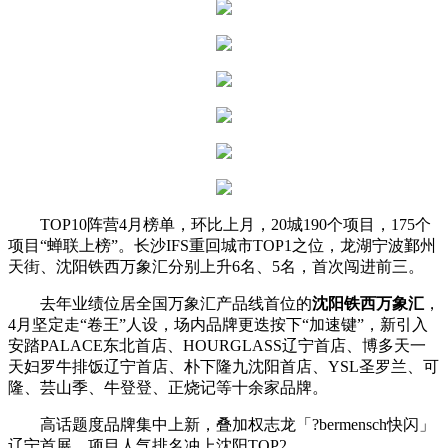
TOP10阵营4月榜单，环比上月，20城190个项目，175个
项目“蝉联上榜”。长沙IFS重回城市TOP1之位，龙湖宁波鄞州
天街、沈阳铁西万象汇分别上升6名、5名，首次闯进前三。
去年业绩位居全国万象汇产品线首位的
沈阳铁西万象汇
，
4月坚定走“卷王”人设，场内品牌更迭按下“加速键”，新引入
安踏PALACE东北首店、HOURGLASS辽宁首店、博多天一
天妇罗牛排饭辽宁首店、朴下隆九沈阳首店、YSL圣罗兰、可
隆、芸山季、牛登登、正烧记等十余家品牌。
高话题度品牌集中上新，叠加权志龙「?bermensch快闪」
辽宁首展，项目人气排名冲上沈阳TOP2。