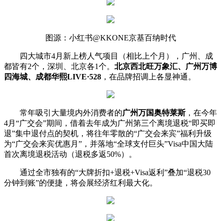
图源：小红书@KKONE京基百纳时代
四大城市4月新上榜人气项目（相比上个月），广州、成
都皆有2个，深圳、北京各1个。
北京西北旺万象汇、广州万博
四海城、成都华熙LIVE·528
，在品牌招调上各显神通。
常年吸引大量境内外消费者的
广州万国奥特莱斯
，在今年
4月“广交会”期间，借着去年成为广州第三个离境退税“即买即
退”集中退付点的契机，将往年零散的“广交会来宾”福利升级
为“广交会来宾优惠月”，并落地“全球支付巨头”Visa中国大陆
首次离境退税活动（退税多返50%）。
通过全市独有的“大牌折扣+退税+Visa返利”叠加“退税30
分钟到账”的便捷，将会展经济红利最大化。