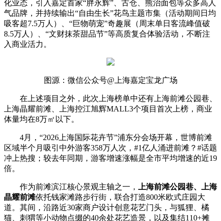
化业态，引入嘉定首家“胖永辉”、古仓、熊治面包等众多高人
气品牌，并持续输出“自由生长”花鸟主题市集（活动期间日均
吸客超7.5万人）、“巨物萌宠”奇趣展（周末单日客流峰值破
8.5万人）、“文财抹茶甜品节”等高质复合体验活动，不断注
入商业活力。
图源：微信公众号@上海嘉定宝龙广场
在上述项目之外，此次上海榜单中还有上海前滩公园巷、
上海晶耀前滩、上海控江旭辉MALL3个项目首次上榜，商业
体量均在8万㎡以下。
4月，“2026上海国际花卉节”浦东分会场开幕，世博前滩
区域半个月吸引中外游客358万人次，#1亿人涌进前滩？#话题
冲上热搜；较去年同期，游客增速涨幅是全市平均增速的近19
倍。
作为前滩滨江核心景观主轴之一，
上海前滩公园巷、上海
晶耀前滩
依托钱家滩路步行街，联合打造800米欧式庄园大
道。其间，沿路近30家商户设计创意花艺门头，与狐狸、橘
猫、刺猬等小动物点缀的40余处花艺造景，以及集结110+摊