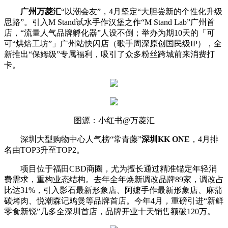
广州万菱汇
“以潮会友”，4月坚定“大胆尝新的个性化升级
思路”。引入M Stand试水手作汉堡之作“M Stand Lab”广州首
店，“流量人气品牌孵化器”人设不倒；举办为期10天的「可
可“烘焙工坊”」广州站快闪店（歌手周深原创国民级IP），全
新推出“保姆级”专属福利，吸引了众多粉丝跨城前来消费打
卡。
图源：小红书@万菱汇
深圳大型购物中心人气榜“常青藤”
深圳KK ONE
，4月排
名由TOP3升至TOP2。
项目位于福田CBD商圈，尤为擅长通过精准锚定年轻消
费需求，重构业态结构。去年全年焕新调改品牌89家，调改占
比达31%，引入影石最新形象店、阿嬷手作最新形象店、麻蒲
碳烤肉、悦潮森记鸡煲等品牌首店。今年4月，重磅引进“新鲜
零食新锐”几多全深圳首店，品牌开业十天销售额破120万。