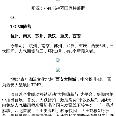
图源：小红书@万国奥特莱斯
03
.
TOP20阵营
杭州、南京、苏州、武汉、重庆、西安
今年4月，杭州、南京、苏州、武汉、重庆、西安6城，三
大区间、人气商场前三，环比3月，有6个新闯入者。
“西北青年潮流文化地标”
西安大悦城
，排名提升4名，晋
为西安大型项目TOP2。
项目以企业联动营销活动“大悦嗨新节”为平台，短期内集
中推出首展、首发、大额折扣，激活消费“乘数效应”。如4天
内集结人气插画师米雷新书全国首发暨线下签售会、「一品芝
麻狐」西北首展、「比美高F1」独家快闪、「王鹤棣X巧乐