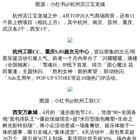
图源：小红书@杭州滨江宝龙城
杭州滨江宝龙城之外，4月TOP20人气商场阵营，还有11
个新上榜项目（相比上月），其中杭州、南京、苏州、重庆、
武汉各2个，西安1个。
杭州工联CC、重庆S,95超次元中心
，皆以密集的次元/明
星应援活动引爆人气。前者一个月内举办了「闪耀暖暖」痛楼
（全国独家）、「莺魂社」IP线下首发、得力「甜心魔法 花
田重逢」主题快闪、「胜利女神：新的希望 」联动快闪、
「Ado五周年」POP-UP STORE等近10场热门IP活动。
图源：小红书@杭州工联CC
西安万象城
，4月的「漫步面包节2.0」，凭借“80+全国各
地“面包排队王”+爆款现做现尝+超7米巨型面包雕塑+生命之
树光影特别场”，将小众活动变成一场集餐饮、娱乐体验于一
体的盛事，吸引全城人“集体进货”。4天活动中，面包售卖超
20万个、吸引超50万人到场、客流同比提升超30%，场内各业