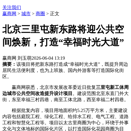
关注我们
赢商网
>
城市
>
商圈
> 正文
北京三里屯新东路将迎公共空
间焕新，打造“幸福时光大道”
赢商网 刘玉萌
2026-06-04 13:19
摘要：
该项目将把新东路打造成“幸福时光大道”，既提升周边
居民生活便利度，也为上班族、国内外游客等打造国际化街
区。
赢商网获悉，北京市发展改革委近日批复
三里屯
新工体周
边城市公共空间改造提升设计项目
。建设范围北至东直门外大
街，东至幸福三村四巷，南至工体北路，西至幸福二村四巷。
根据批复内容，项目用地面积约5.25万平方米，主要建设
内容包括庭院工程、绿化工程、给排水工程、电气工程、道路
工程和智慧化工程等。项目以太古里商圈为中心，环绕于外事
文化与文体地标的国际化片区，以打造国际化花园商圈为目