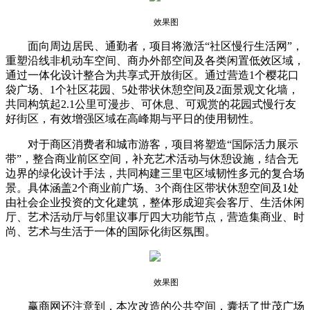
效果图
面向周边居民、通勤者，项目将激活“社区慢行生活网”，
重塑沿线非机动车空间、商办外部空间及各类闲置低效区域，
通过一体化设计整合为共享式开放街区。通过营造1个樱花口
袋广场、1个社区花园、5处带状休憩空间及2面景观文化墙，
共同构筑起2.1公里可漫步、可休息、可观赏的花园式慢行友
好街区，有效增强区域在高峰期与平日的使用韧性。
对于商区消费者和城市游客，项目将塑造“国际活力展示
带”，整合商业前区空间，补充艺术活动与休憩设施，结合无
边界的绿化设计手法，共同构建三里屯区域韧性多元的复合场
景。具体涵盖2个商业前广场、3个商住区带状休憩空间及1处
由社会企业投资的文化建筑，整体形成迎宾会客厅、生活休闲
厅、艺术活动厅与邻里议事厅四大功能节点，营造集商业、时
尚、艺术与生活于一体的国际化街区氛围。
效果图
赢商网还注意到，本次改造的公共空间，囊括了世茂广场