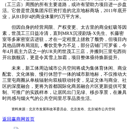
（工三店）周围的所有主要道路，或许有望助力项目进一步盘
活。它曾是世茂集团斥巨资打造的北京地标商场，2011年底开
业，从B1到F4的商业体量约5万平方米。
但因自身的经营局限、产权变更、太古里的商业虹吸等因
素，世茂工三日益冷清，直到MRX沉浸剧场·X先生、长藤密
室等多家密室店进驻，才在一定程度上拯救了颓势，但项目内
其他品牌布局混乱，餐饮竞争力不足，部分店铺门可罗雀，今
年4月底主力店之一的UR关闭世茂工三店，并搬到三里屯西街
开出旗舰店，更是令其雪上加霜，项目整体亟待焕新提升。
未来，新工体周边城市公共空间将成为集体育休闲、商业
配套、文化体验、慢行休憩于一体的城市新地标，不仅推动大
三里屯商圈从单核辐射向双核联动转变，见证文体与商业、社
区的深度融合，更将为首都国际化商居融合片区更新提供可复
制、可推广的实践样本，让居民出门见绿、移步享景，在兼具
时尚感与烟火气的公共空间里尽享品质生活。
资料来源：北京市发展和改革委员会、北京发布、北京城市公共空间
返回赢商网首页