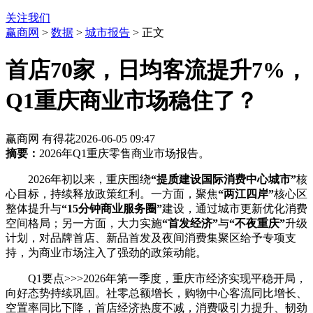
关注我们
赢商网
>
数据
>
城市报告
> 正文
首店70家，日均客流提升7%，
Q1重庆商业市场稳住了？
赢商网 有得花
2026-06-05 09:47
摘要：
2026年Q1重庆零售商业市场报告。
2026年初以来，重庆围绕
“提质建设国际消费中心城市”
核
心目标，持续释放政策红利。一方面，聚焦
“两江四岸”
核心区
整体提升与
“15分钟商业服务圈”
建设，通过城市更新优化消费
空间格局；另一方面，大力实施
“首发经济”
与
“不夜重庆”
升级
计划，对品牌首店、新品首发及夜间消费集聚区给予专项支
持，为商业市场注入了强劲的政策动能。
Q1要点>>>2026年第一季度，重庆市经济实现平稳开局，
向好态势持续巩固。社零总额增长，购物中心客流同比增长、
空置率同比下降，首店经济热度不减，消费吸引力提升、韧劲