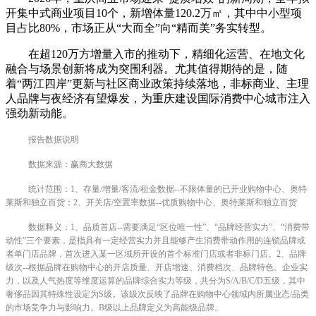
开集中式商业项目10个，新增体量120.2万㎡，其中中小型项
目占比80%，市场正从“大而全”向“精而美”务实转型。
在超120万方增量入市的推动下，精细化运营、在地文化
融合与场景创新将成为突围利器。尤其值得期待的是，随
着“两江四岸”更新与社区商业政策持续落地，非标商业、主理
人品牌与夜经济有望爆发，为重庆建设国际消费中心城市注入
强劲新动能。
报告数据说明
数据来源：赢商大数据
统计范围：1、存量/增量/客流/租金数据--不限体量的已开业购物中心、奥特
莱斯和独立百货；2、开关店/空置率数据--优质购物中心、奥特莱斯和独立百货
数据释义：1、品质首店--需要满足“区位唯一性”、“品牌经营实力”、“消费带
动性”三个要素，是指具有一定经营实力并且能够产生消费带动作用的连锁品牌或
者单门店品牌，首次进入某一区域所开设的首个标准门店或者非标门店。2、品牌
级次--根据品牌在购物中心的开店质量、开店增速、消费档次、品牌特色、企业实
力，以及人气热度等维度运算的品牌综合实力等级，共分为S/A/B/C/D五级，其中
奢侈品因其特殊性设定为S级。该级次反映了品牌在购物中心领域内所属业态/品类
的市场竞争力与影响力。B级以上品牌定义为高能级品牌。