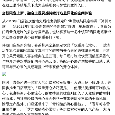
在迪士尼小镇场景下成为连接现实与梦境的空间入口。
全新限定上新，融合主题灵感持续打造差异化的空间体验
从2018年门店首次落地先后推出的限定PINK雪糕与限定特调「冰川奇
旅」，到2022年门店焕新带来的全新限定特调「星海奇旅」，喜茶为
门店量身定制的多款专属产品，也让喜茶迪士尼小镇DP店限定逐渐成
为众多游客到访小镇时的重要打卡项。
伴随门店焕新亮相，喜茶带来全新限定饮品「双重开心浓巧」，以清
甜牛乳包裹98%高浓度真可可的醇苦与开心果的浓郁坚果气息，并将
开心果元素融入喜茶经典芝芝云顶，每日现打制成饮品顶部坚果香气
与醇厚芝香双重馥郁的开心果云顶，搭配开心果碎增加香脆口感，从
可可与开心果的灵感碰撞中带来双倍的开心体验。
同时，喜茶还进一步将人气烘焙实验室板块引入迪士尼小镇DP店，并
同步推出门店限定的「双重开心浓巧蛋挞」，使用法芙娜可可制作挞
心，包裹特调开心果流心，酥脆掉渣的挞皮则加入了天然酸种酵母制
作而成，与顶部轻撒的开心果面包丝一齐带来层次丰富的全新风味。
除限定产品外，门店还带来了「青柠酸奶流心蛋挞」、「香草籽布蕾
麻薯蛋挞」、「芝芝咸酪流心蛋挞」等烘焙实验室的人气产品，为消
费者打造全新的喜茶限定体验。