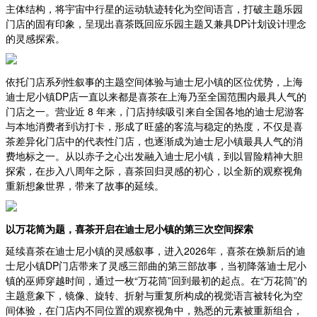
主体结构，将宇宙中行星的运动轨迹转化为空间语言，打破主题乐园
门店的固有印象，呈现出喜茶既回应乐园主题又兼具DP计划设计理念
的灵感探索。
依托门店系列性叙事的主题空间体验与迪士尼小镇的区位优势，上海
迪士尼小镇DP店一直以来都是喜茶在上海乃至全国范围内最具人气的
门店之一。营业近 8 年来，门店持续吸引来自全国各地的迪士尼游客
与本地消费者到访打卡，形成了旺盛的客流与稳定的热度，不仅是喜
茶差异化门店中的代表性门店，也逐渐成为迪士尼小镇最具人气的消
费地标之一。从以赤子之心出发融入迪士尼小镇，到以冒险精神大胆
探索，在步入八周年之际，喜茶回归灵感的初心，以全新的观察视角
重新想象世界，带来了故事的延续。
以万花筒为题，喜茶开启在迪士尼小镇的第三次空间探索
延续喜茶在迪士尼小镇的灵感叙事，进入2026年，喜茶在焕新后的迪
士尼小镇DP门店带来了灵感三部曲的第三部故事，当初降落迪士尼小
镇的巫师穿越时间，通过一枚“万花筒”回到最初的起点。在“万花筒”的
主题意象下，镜像、旋转、折射与重复所构成的视觉语言被转化为空
间体验，在门店内不同位置的观察视角中，熟悉的元素被重新组合，