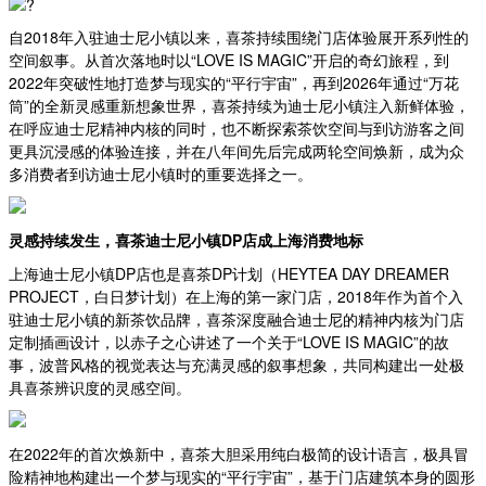
?
自2018年入驻迪士尼小镇以来，喜茶持续围绕门店体验展开系列性的
空间叙事。从首次落地时以“LOVE IS MAGIC”开启的奇幻旅程，到
2022年突破性地打造梦与现实的“平行宇宙”，再到2026年通过“万花
筒”的全新灵感重新想象世界，喜茶持续为迪士尼小镇注入新鲜体验，
在呼应迪士尼精神内核的同时，也不断探索茶饮空间与到访游客之间
更具沉浸感的体验连接，并在八年间先后完成两轮空间焕新，成为众
多消费者到访迪士尼小镇时的重要选择之一。
灵感持续发生，喜茶迪士尼小镇DP店成上海消费地标
上海迪士尼小镇DP店也是喜茶DP计划（HEYTEA DAY DREAMER
PROJECT，白日梦计划）在上海的第一家门店，2018年作为首个入
驻迪士尼小镇的新茶饮品牌，喜茶深度融合迪士尼的精神内核为门店
定制插画设计，以赤子之心讲述了一个关于“LOVE IS MAGIC”的故
事，波普风格的视觉表达与充满灵感的叙事想象，共同构建出一处极
具喜茶辨识度的灵感空间。
在2022年的首次焕新中，喜茶大胆采用纯白极简的设计语言，极具冒
险精神地构建出一个梦与现实的“平行宇宙”，基于门店建筑本身的圆形