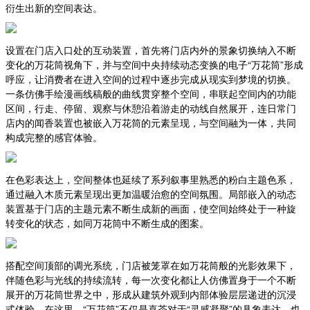
衍生出新的空间表达。
设置在门店入口处的互动装置，首先将门店内外的景象切换纳入不断
变化的万花筒视角下，并与空间中央持续动态变换的电子“万花筒”形成
呼应，让消费者在进入空间的过程中逐步完成从现实到梦境的切换。
一条仿佛手绘漫画线稿般的曲线贯穿整个空间，串联起空间内的功能
区间，行走、停留、观察与休憩沿着游走的动线自然展开，连日常门
店内的闻香装置也被嵌入万花筒的元素呈现，与空间融为一体，共同
构成完整的感官体验。
在色彩表达上，空间整体也延续了系列叙事里熟悉的粉白主题色系，
通过融入木质元素呈现出更加温暖治愈的空间氛围。局部嵌入的动态
装置基于门店的主题元素不断生成新的画面，使空间始终处于一种旋
转变化的状态，如同万花筒中不断生成的图案。
搭配空间顶部的调光系统，门店被笼罩在如万花筒般的光影效果下，
伴随色彩与光线的持续流转，每一次变化都让人仿佛置身于一个不断
展开的万花筒世界之中，形成从建筑外观到内部体验层层递进的沉浸
式体验。在这里，“万花筒”不仅是喜茶对于“灵感凝聚”的具象表达，也