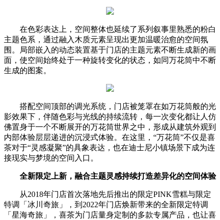
在色彩表达上，空间整体也延续了系列叙事里熟悉的粉白
主题色系，通过融入木质元素呈现出更加温暖治愈的空间氛
围。局部嵌入的动态装置基于门店的主题元素不断生成新的画
面，使空间始终处于一种旋转变化的状态，如同万花筒中不断
生成的图案。
搭配空间顶部的调光系统，门店被笼罩在如万花筒般的光
影效果下，伴随色彩与光线的持续流转，每一次变化都让人仿
佛置身于一个不断展开的万花筒世界之中，形成从建筑外观到
内部体验层层递进的沉浸式体验。在这里，“万花筒”不仅是喜
茶对于“灵感凝聚”的具象表达，也在迪士尼小镇场景下成为连
接现实与梦境的空间入口。
全新限定上新，融合主题灵感持续打造差异化的空间体验
从2018年门店首次落地先后推出的限定PINK雪糕与限定
特调「冰川奇旅」，到2022年门店焕新带来的全新限定特调
「星海奇旅」，喜茶为门店量身定制的多款专属产品，也让喜