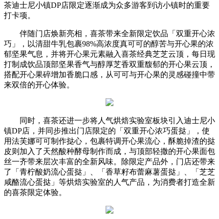
茶迪士尼小镇DP店限定逐渐成为众多游客到访小镇时的重要
打卡项。
伴随门店焕新亮相，喜茶带来全新限定饮品「双重开心浓
巧」，以清甜牛乳包裹98%高浓度真可可的醇苦与开心果的浓
郁坚果气息，并将开心果元素融入喜茶经典芝芝云顶，每日现
打制成饮品顶部坚果香气与醇厚芝香双重馥郁的开心果云顶，
搭配开心果碎增加香脆口感，从可可与开心果的灵感碰撞中带
来双倍的开心体验。
同时，喜茶还进一步将人气烘焙实验室板块引入迪士尼小
镇DP店，并同步推出门店限定的「双重开心浓巧蛋挞」，使
用法芙娜可可制作挞心，包裹特调开心果流心，酥脆掉渣的挞
皮则加入了天然酸种酵母制作而成，与顶部轻撒的开心果面包
丝一齐带来层次丰富的全新风味。除限定产品外，门店还带来
了「青柠酸奶流心蛋挞」、「香草籽布蕾麻薯蛋挞」、「芝芝
咸酪流心蛋挞」等烘焙实验室的人气产品，为消费者打造全新
的喜茶限定体验。