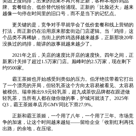
美团上搜鸡排，出来的结果不再只有正新，各种本地炸鸡品
牌、套餐组合、低价替代纷纷涌现。正新的「比脸还大」越来
越像一句停在时间里的旧口号，而不是当下的记忆点。
更关键的是，竞争对手早就学会了低价套餐和线上营销的
打法，而正新仍在沿用原来那套街边门店逻辑。当「鸡排」这
个品类不再稀缺，当街上的炸鸡选择越来越多，正新那块20年
没换过的鸡排，能讲的故事就越来越少了。
2021年之后，关店的速度比开店的速度快。四年之间，正
新累计关掉了超过1.5万家门店。巅峰时的2.5万家，现在剩下
约9500家。
霸王茶姬也开始感受到类似的压力。伯牙绝弦带着它打出
了一个漂亮的开局，但轻乳茶这个方向太容易被看见、太容易
被模仿。瑞幸推出9.9元轻乳茶，超九成茶饮品牌都在跟进做
轻乳茶，当所有人都在做你做的事，护城河就淡了。2025年
Q3，霸王茶姬单店月GMV同比下滑27.9%。
正新和霸王茶姬，一个用了八年，一个用了三年。市场竞
争的加速，让这个时间越来越短——留给企业「收割红利再找
出路」的余地，在压缩。