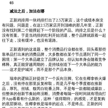
03
减法之后，加法在哪
正新鸡排用一块鸡排打出了2.5万家店，这个成绩本身没
有问题。问题是，在这2.5万家店开到顶峰的那几年里，正新
没有找到第二个能撑起下一个阶段的产品。鸡排之后是什么？
没有答案。于是当鸡排的红利开始消退，整个品牌就跟着一起
往下走，没有缓冲，也没有退路。
正新遇到的这道题，整个消费品行业都在答。回头看那些
靠单品打出来的消费品牌，大多数都在某个节点遇到了同一个
困境：第一个大单品建立了品牌认知，但认知本身会随着竞争
稀释。真正能穿越周期的，是持续创造下一个大单品的能力
——这才是护城河，而不是那个产品本身。
瑞幸的逻辑正好提供了一个反向注脚。它在生椰拿铁火爆
之后，没有停在那里反复榨取，而是几乎每个季度都在推新
品，厚乳、丝绒、馥芮白轮番上阵。不是每一款都能成爆款，
但整体的创新节奏始终没断。消费者每隔一段时间就有理由打
开App看看有什么新的，这种「值得期待」的感觉，才是复购
的底层驱动。生椰拿铁是瑞幸的起点，不是终点。正新的问