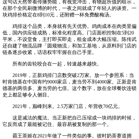
这句话天然带着传播势能，有视觉冲击，有物超所值的暗示，
在那个全民刷微博的时代，一夜之间就成了年轻人的谈资。一
块鸡排价格定在8到10元，还附赠一杯免费酸梅汤。
鸡排这个品类，本身就有先天优势。鸡肉成本在肉类里偏
低，国内供应链成熟，标准化程度高。门店面积控制在5到20
平米，不设堂食，主打即买即走，租金成本大幅压缩。陈传武
还自建了物流品牌「圆规物流」和加工基地，从原料到门店的
链条逐步收紧，话语权牢牢握在自己手里。
所有的齿轮咬合在一起，转速越来越快。
2019年，正新鸡排门店数突破2万家。放一个参照系：当
时肯德基在中国有约9000家店，麦当劳不到4000家。正新是肯
德基的两倍多、麦当劳的七倍。这个数字，放在全球餐饮连锁
史上都足够令人侧目。
2021年，巅峰到来。2.5万家门店，年营收70亿元。
这是减法的魔法。当正新把自己压缩成一块鸡排的时候，
它反而成了最能被记住、最容易被复制的那一个。
霸王茶姬在2021年做了一件类似的事。彼时奶茶赛道拥