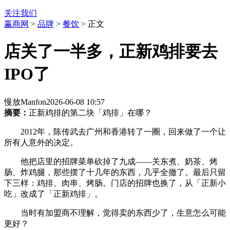
关注我们
赢商网
>
品牌
>
餐饮
> 正文
店关了一半多，正新鸡排要去
IPO了
慢放Manfon
2026-06-08 10:57
摘要：
正新鸡排的第二块「鸡排」在哪？
2012年，陈传武去广州和香港转了一圈，回来做了一个让
所有人意外的决定。
他把店里的招牌菜单砍掉了九成——关东煮、奶茶、烤
肠、炸鸡腿，那些摆了十几年的东西，几乎全撤了。最后只留
下三样：鸡排、肉串、烤肠。门店的招牌也换了，从「正新小
吃」改成了「正新鸡排」。
当时有加盟商不理解，觉得卖的东西少了，生意怎么可能
更好？