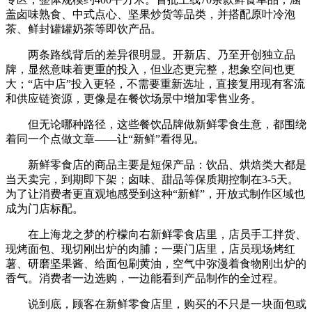
盖卤味熟食、中式点心、坚果炒货等品类，并搭配原叶冷泡
茶、鲜封罐罐奶茶等即饮产品。
两条路线背后的差异很明显。开新店、乃至开创独立品
牌，显然意味着更重的投入，但业态更完整，想象空间也更
大；“店中店”投入更轻，不需要重新选址，直接复用现有客流
和供应链资源，更像是在餐饮场景中增加零售业务。
但无论哪种路径，这些餐饮品牌做新鲜零食生意，都围绕
着同一个点做文章——让“新鲜”看得见。
新鲜零食店的商品主要是短保产品：饮品、烘焙类大都是
当天卖完，到期即下架；卤味、甜品等保质期控制在3-5天。
为了让消费者更直观地感受到这种“新鲜”，开放式制作区域也
成为门店标配。
在上海龙之梦的柠檬向右新鲜零食店里，店员手工拌货、
现烤面包、现切刚出炉的肉脯；一栗门店里，店员现场烤红
薯、研磨坚果酱、给面包刷黄油，空气中弥漫着食物刚出炉的
香气。消费者一边选购，一边能看到产品制作的全过程。
说到底，顾客在新鲜零食店里，购买的不只是一块面包或