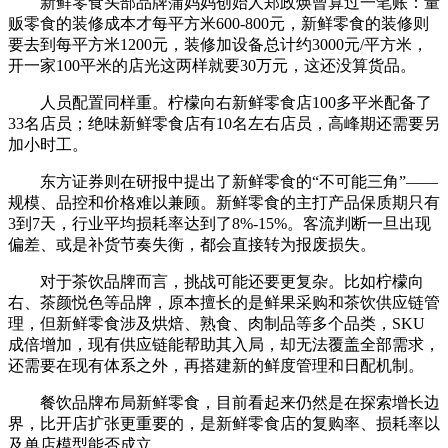
新鲜零食头部品牌蒲妈妈创始人郑政焕曾算过一笔账：量
贩零食的装修成本才每平方米600-800元，新鲜零食的装修则
要去到每平方米1200元，装修加设备总计约3000元/平方米，
开一家100平米的店光这两样就要30万元，这还没算货品。
人员配置同样重。柠檬向右新鲜零食店100多平米配备了
33名店员；绝味新鲜零食店有10名左右店员，高峰期还需要另
加小时工。
东方证券则在研报中提出了新鲜零食的“不可能三角”——
规模、品控和价格难以兼顾。新鲜零食的主打产品保质期只有
3到7天，行业平均损耗率达到了8%-15%。客流判断一旦出现
偏差、或是补货节奏失衡，都会直接转为报废损失。
对于茶饮品牌而言，挑战可能还要更复杂。比如柠檬向
右、茶颜悦色等品牌，原本擅长的是鲜果采购和茶饮供应链管
理，但新鲜零食涉及烘焙、熟食、肉制品等多个品类，SKU
成倍增加，现有供应链能帮助其入局，却无法覆盖全部需求，
还需要在现有体系之外，再搭建新的鲜度管理和日配机制。
餐饮品牌布局新鲜零食，目前看起来仍然是在探索增长边
界，比开店扩张更重要的，是新鲜零食店的复购率、损耗率以
及单店模型能否成立。