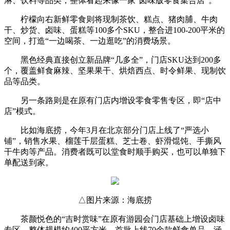
淋、饮料等品类，整体看起来像一家“卤味版零食集合店”。
柠檬向右新鲜零食则将现制茶饮、糕点、猪肉脯、牛肉
干、炒货、卤味、蛋糕等100多个SKU，整合进100-200平米的
空间，打造“一边喝茶、一边逛吃”的消费场景。
黑色经典直接创立新品牌“几多全”，门店SKU达到200多
个，覆盖鲜食麻辣、坚果果干、烘焙西点、时令鲜果、现制饮
品等品类。
另一条路则是在原有门店内增设零食零售专区，即“店中
店”模式。
比如海底捞，今年3月在北京部分门店上线了“严选小
铺”，销售水果、榴莲千层蛋糕、芝士卷、虾滑馄饨、手撕风
干牛肉等产品。消费者既可以堂食时顺手购买，也可以单独下
单配送到家。
△图片来源：海底捞
茶颜悦色的“吉时赏味”在原有游园会门店基础上增设卤味
专区，整体规模约400平方米。首批上线70余款鲜食单品，涵