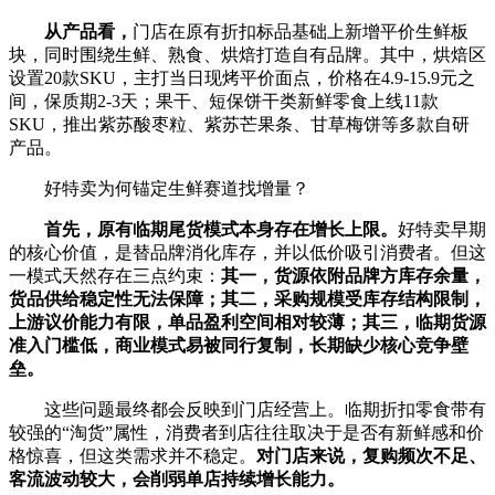
从产品看，
门店在原有折扣标品基础上新增平价生鲜板
块，同时围绕生鲜、熟食、烘焙打造自有品牌。其中，烘焙区
设置20款SKU，主打当日现烤平价面点，价格在4.9-15.9元之
间，保质期2-3天；果干、短保饼干类新鲜零食上线11款
SKU，推出紫苏酸枣粒、紫苏芒果条、甘草梅饼等多款自研
产品。
好特卖为何锚定生鲜赛道找增量？
首先，原有临期尾货模式本身存在增长上限。
好特卖早期
的核心价值，是替品牌消化库存，并以低价吸引消费者。但这
一模式天然存在三点约束：
其一，货源依附品牌方库存余量，
货品供给
稳定
性无法保障
；
其二，采购规模受库存结构限制，
上游议价能力有限，单品盈利空间相对较薄；
其三，临期货源
准入门槛低，商业模式易被同行复制，长期缺少核心竞争壁
垒。
这些问题最终都会反映到门店经营上。临期折扣零食带有
较强的“淘货”属性，消费者到店往往取决于是否有新鲜感和价
格惊喜，但这类需求并不稳定。
对门店来说，复购频次不足、
客流波动较大，会削弱单店持续增长能力。