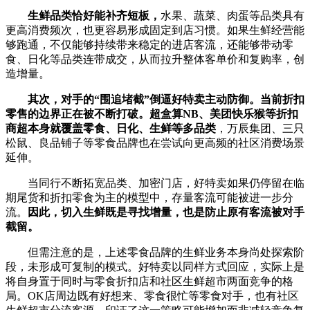
生鲜品类
恰好
能补齐短板，
水果、蔬菜、肉蛋等品类具有
更高消费频次，也更容易形成固定到店习惯。如果生鲜经营能
够跑通，不仅能够持续带来稳定的进店客流，还能够带动零
食、日化等品类连带成交，从而拉升整体客单价和复购率，创
造增量。
其次，对手的“围追堵截”倒逼好特卖主动防御。当前折扣
零售的边界正在被不断打破。超盒算NB、美团快乐猴等折扣
商超本身就覆盖零食、日化、生鲜等多品类
，万辰集团、三只
松鼠、良品铺子等零食品牌也在尝试向更高频的社区消费场景
延伸。
当同行不断拓宽品类、加密门店，好特卖如果仍停留在临
期尾货和折扣零食为主的模型中，存量客流可能被进一步分
流。
因此，切入生鲜既是寻找增量，也是防止原有客流被对手
截留。
但需注意的是，上述零食品牌的生鲜业务本身尚处探索阶
段，未形成可复制的模式。好特卖以同样方式回应，实际上是
将自身置于同时与零食折扣店和社区生鲜超市两面竞争的格
局。OK店周边既有好想来、零食很忙等零食对手，也有社区