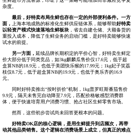
生鲜超市分流客源，印证了这一策略可能增加而非减轻竞争复
杂度。
最后，好特卖
布局生鲜
也
存在一定的外部便利条件
。一方
面，
上海本地成熟的标准化生鲜供应链体系，能够帮助
好特卖
以轻资产模式快速落地生鲜板块
，省去自建仓储、大额备货的
重投入成本，降低了生鲜业务的启动门槛，是好特卖能够快速
试水的前提。
另一方面，
延续品牌长期积淀的平价心智，好特卖生鲜定
价大部分低于同类竞品，如3kg麒麟瓜售价仅17.6元，低于超
盒算NB的18.9元，也低于美团快乐猴的17.99元；1kg妃子笑荔
枝仅8.7元，低于超盒算NB的19.9元，也低于奥乐齐的16.9
元。
同时好特卖推出“按时折价”机制，1kg普罗旺斯番茄售价
9.9元，隔天未售完自动降至7.9元，匹配价格敏感型消费群
体，便于快速培育用户消费习惯、抢占社区生鲜零售市场。
然而，这些初步尝试尚未回答更根本的问题。
好特卖OK店的核心逻辑，是用生鲜提升到店频次，再带
动其他品类销售。这个逻辑在消费场景上成立，但真正的难点