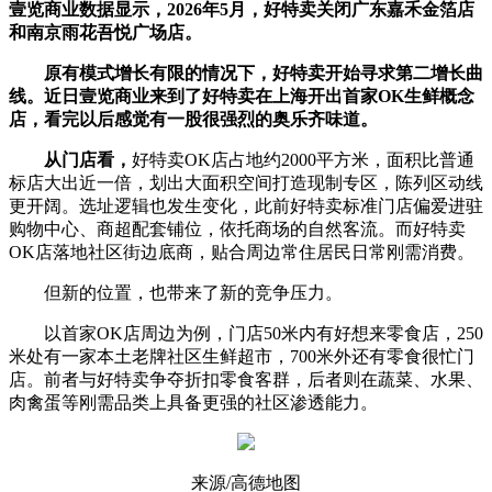
壹览商业数据显示，2026年5月，好特卖关闭广东嘉禾金箔店
和南京雨花吾悦广场店。
原有模式增长有限的情况下，好特卖
开始
寻求
第二增长曲
线
。近日壹览商业来到了好特卖在上海开出首家OK生鲜概念
店，看完以后感觉有一股很强烈的奥乐齐味道。
从门店看，
好特卖OK店占地约2000平方米，面积比普通
标店大出近一倍，划出大面积空间打造现制专区，陈列区动线
更开阔。选址逻辑也发生变化，此前好特卖标准门店偏爱进驻
购物中心、商超配套铺位，依托商场的自然客流。而好特卖
OK店落地社区街边底商，贴合周边常住居民日常刚需消费。
但新的位置，也带来了新的竞争压力。
以首家OK店周边为例，门店50米内有好想来零食店，250
米处有一家本土老牌社区生鲜超市，700米外还有零食很忙门
店。前者与好特卖争夺折扣零食客群，后者则在蔬菜、水果、
肉禽蛋等刚需品类上具备更强的社区渗透能力。
来源/高德地图