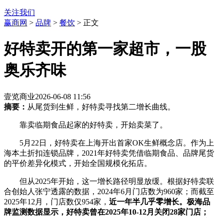
关注我们
赢商网
>
品牌
>
餐饮
> 正文
好特卖开的第一家超市，一股
奥乐齐味
壹览商业
2026-06-08 11:56
摘要：
从尾货到生鲜，好特卖寻找第二增长曲线。
靠卖临期食品起家的好特卖，开始卖菜了。
5月22日，好特卖在上海开出首家OK生鲜概念店。作为上
海本土折扣连锁品牌，2021年好特卖凭借临期食品、品牌尾货
的平价差异化模式，开始全国规模化拓店。
但从2025年开始，这一增长路径明显放缓。根据好特卖联
合创始人张宁透露的数据，2024年6月门店数为960家；而截至
2025年12月，门店数仅954家，
近一年半几乎零增长。
极海品
牌监测数据显示，好特卖
曾在2025年10-12月
关
闭
28家门店
；