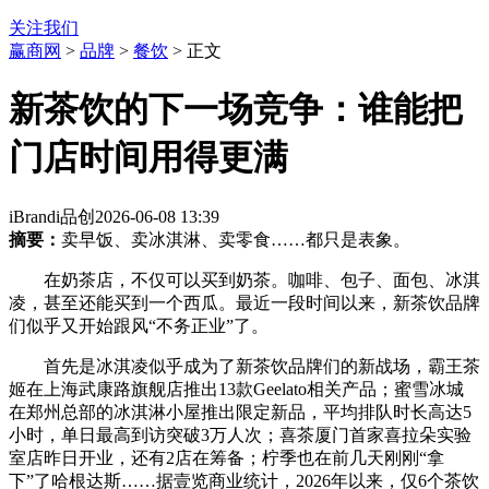
关注我们
赢商网
>
品牌
>
餐饮
> 正文
新茶饮的下一场竞争：谁能把
门店时间用得更满
iBrandi品创
2026-06-08 13:39
摘要：
卖早饭、卖冰淇淋、卖零食……都只是表象。
在奶茶店，不仅可以买到奶茶。咖啡、包子、面包、冰淇
凌，甚至还能买到一个西瓜。最近一段时间以来，新茶饮品牌
们似乎又开始跟风“不务正业”了。
首先是冰淇凌似乎成为了新茶饮品牌们的新战场，霸王茶
姬在上海武康路旗舰店推出13款Geelato相关产品；蜜雪冰城
在郑州总部的冰淇淋小屋推出限定新品，平均排队时长高达5
小时，单日最高到访突破3万人次；喜茶厦门首家喜拉朵实验
室店昨日开业，还有2店在筹备；柠季也在前几天刚刚“拿
下”了哈根达斯……据壹览商业统计，2026年以来，仅6个茶饮