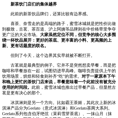
新茶饮门店们的集体越界
此前的新茶饮品牌们，还算比较有边界感。
喜茶、奈雪走的是高端的路子，蜜雪冰城就是把性价比做
到极致，古茗、茶百道、沪上阿姨等品牌则在中价格带里争夺
更广泛的大众市场。
大家虽然定位不同，但竞争的核心大多围
绕一杯饮品展开：更好的茶底、更丰富的小料、更高频的上
新、更有话题度的联名。
但到了今天，这个边界其实早就被不断打开。
古茗就是最典型的例子。它并不是突然想卖早餐，而是把
咖啡和早餐放在一起，试图切进早高峰。咖啡负责提供上午的
饮用场景，烘焙和轻食则补齐“吃”的需求。
对于一家原本下午
和晚上更忙的茶饮门店来说，早餐意味着一个此前没有被充分
使用的时间段。
此前，蜜雪冰城也推出过早餐产品，但显然古
茗是更有决心的那个。
冰淇淋则是另一个方向。比如霸王茶姬，其此次上新的冰
淇淋产品分为Geelato（意式冰淇淋）和Geelato茶两大系列。
Geelato系列包含伯牙绝弦（茉莉雪芽茶底）、一抹山月（抹