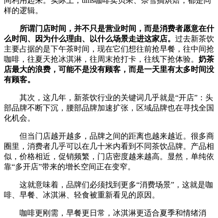
间利用起来。实际上，tims咖啡卖贝果、奈雪搞烘焙，都是同
样的逻辑。
所谓门店时间，并不只是营业时间，而是消费者愿意在什
么时间、因为什么理由、以什么场景走进这家店。
过去新茶饮
主要占据的是下午茶时间，现在它们想往前抢早餐，往中间抢
咖啡，往夏天抢冰淇淋，往周末抢打卡，往线下抢体验。
奶茶
店最大的浪费，可能不是没有顾客，而是一天里有太多时间没
有顾客。
其次，这几年，新茶饮行业的关键词几乎就是“开店”：头
部品牌不断下沉，腰部品牌加速扩张，区域品牌也在寻找全国
化机会。
但当门店越开越多，品牌之间的距离也越来越近。很多商
圈里，消费者几乎可以在几十米内看到不同茶饮品牌。产品相
似，价格相近，促销频繁，门店密度越来越高。显然，单纯依
靠“多开店”带来的增长空间正在变窄。
这就意味着，品牌们必须找到更多“消费场景”，这就是咖
啡、早餐、冰淇淋、轻食被重新看见的原因。
咖啡更刚需，早餐更日常，冰淇淋更适合夏季和情绪消