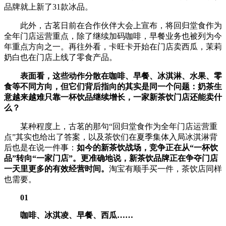
品牌就上新了31款冰品。
此外，古茗日前在合作伙伴大会上宣布，将回归堂食作为
全年门店运营重点，除了继续加码咖啡，早餐业务也被列为今
年重点方向之一。再往外看，卡旺卡开始在门店卖西瓜，茉莉
奶白也在门店上线了零食产品。
表面看，这些动作分散在咖啡、早餐、冰淇淋、水果、零
食等不同方向，但它们背后指向的其实是同一个问题：奶茶生
意越来越难只靠一杯饮品继续增长，一家新茶饮门店还能卖什
么？
某种程度上，古茗的那句“回归堂食作为全年门店运营重
点”其实也给出了答案，以及茶饮们在夏季集体入局冰淇淋背
后也是在说一件事：
如今的新茶饮战场，竞争正在从“一杯饮
品”转向“一家门店”。更准确地说，新茶饮品牌正在争夺门店
一天里更多的有效经营时间。
淘宝有顺手买一件，茶饮店同样
也需要。
01
咖啡、冰淇凌、早餐、西瓜……