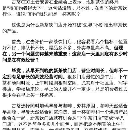
古茗CEO王云安曾在业绩会上表示，现制茶饮的终局
是“得复购者得天下”。这句话没错，只不过，在当下的新茶饮
行业，谁说“复购”就只能是一杯茶呢？
这也是为什么新茶饮门店开始打破“边界”不断推出非茶饮
的产品。
首先，过去评价一家茶饮门店，很容易看几个指标：位置
好不好，排队长不长，爆品多不多，外卖单量高不高。
但现
在，另一个问题变得越来越重要：这家店一天里到底有多少时
间是在有效经营？
毕竟，从早开到晚的新茶饮门店，营业时间长，但却不一
定拥有足够长的高效经营时间。
很多门店最忙的是午后、下午
茶和晚间时段，上午时段则相对空闲。尤其对于社区店、写字
楼店、学校店来说，早上的人流并不一定少，只是消费者过去
很少会在早上买一杯奶茶。
古茗选择同时加码早餐与咖啡，究其原因，咖啡天然适合
早高峰，早餐天然适合刚需消费。当一杯咖啡和一个烘焙产品
组合在一起，新茶饮门店就有机会从“下午茶门店”变成“早八
门店”。这不是简单多卖几个面包，而是把原本闲置的上午时