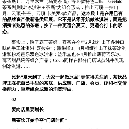
茶茶底）、万里木兰（乌龙茶底）等10款特色口味；Geelato
茶系列则以“冰淇淋＋茶底”为组合形式，推出云顶·一抹山
月、云顶·芒芒、云顶·卡美罗3款产品。
这本质上是在用已有
的品牌资产做新品类延展。它不是从零开始做冰淇淋，而是把
消费者熟悉的茶底，换了一种更适合夏天、更适合打卡的形
态。
事实上，除了霸王茶姬，喜茶在今年2月就推出了多种口
味的手工冰淇淋“喜拉朵”；甜啦啦3、4月相继推出了抹茶冰淇
淋和粉粉芭乐双色冰淇淋；益禾堂也在4月推出薄荷巧乐冰、
薄巧甜品碗等组合产品；CoCo同样在部分门店试点纯牛乳现
制冰淇淋……
比起“夏天到了，大家一起做冰品”更值得关注的，茶饮品
牌正在把自己手里的茶底、供应链、门店、会员、IP和社交传
播能力，重新组合成新的消费理由。
02
要向店里要增长
新茶饮开始争夺“门店时间”