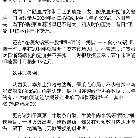
港交所，市值一度突破500亿港元。
然而，伴随鱼片预制工艺的质疑，太二酸菜鱼开始陷入窘
境，门店数量从2024年的634家减少至去年的499家。放眼望
去，当下的酸菜鱼赛道早已不是太二初入时的蓝海，昔日“顶
流”也扛不住行业变迁。
还有“连锁火锅第一股”呷哺呷哺，凭借“一人食小火锅”风
靡一时，早在2014年就敲开了资本市场大门。不曾想，消费者
对日渐高端化的定价并不买账——财报数据显示，五年来呷哺
呷哺累计亏损超15亿元。
这并非孤例。
从西贝、华莱士到哈根达斯、墨茉点心局，不少曾踩中新
消费浪潮的玩家面临着失速。据中国连锁经营协会数据，去年
约有77.2%的受访连锁餐饮企业单店销售额零增长，其中
45.7%降幅超5%。
更有诸如干蒸菜、牛肋条自助、生烫牛肉米线等“网红”餐
饮项目，一度火爆出圈、谁做谁赚，却又在短短数月内迅速降
温，留下一地鸡毛与无数亏损的创业者。