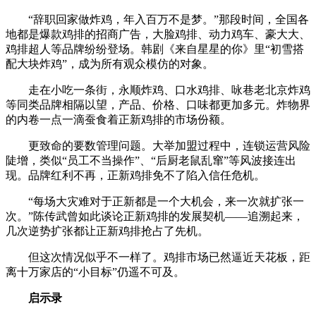
“辞职回家做炸鸡，年入百万不是梦。”那段时间，全国各
地都是爆款鸡排的招商广告，大脸鸡排、动力鸡车、豪大大、
鸡排超人等品牌纷纷登场。韩剧《来自星星的你》里“初雪搭
配大块炸鸡”，成为所有观众模仿的对象。
走在小吃一条街，永顺炸鸡、口水鸡排、咏巷老北京炸鸡
等同类品牌相隔以望，产品、价格、口味都更加多元。炸物界
的内卷一点一滴蚕食着正新鸡排的市场份额。
更致命的要数管理问题。大举加盟过程中，连锁运营风险
陡增，类似“员工不当操作”、“后厨老鼠乱窜”等风波接连出
现。品牌红利不再，正新鸡排免不了陷入信任危机。
“每场大灾难对于正新都是一个大机会，来一次就扩张一
次。”陈传武曾如此谈论正新鸡排的发展契机——追溯起来，
几次逆势扩张都让正新鸡排抢占了先机。
但这次情况似乎不一样了。鸡排市场已然逼近天花板，距
离十万家店的“小目标”仍遥不可及。
启示录