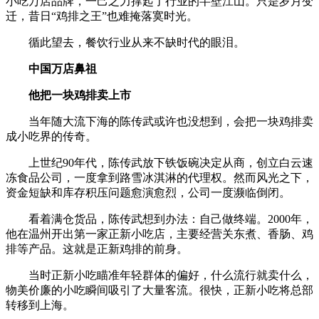
小吃万店品牌，一己之力撑起了行业的半壁江山。只是岁月变
迁，昔日“鸡排之王”也难掩落寞时光。
循此望去，餐饮行业从来不缺时代的眼泪。
中国万店鼻祖
他把一块鸡排卖上市
当年随大流下海的陈传武或许也没想到，会把一块鸡排卖
成小吃界的传奇。
上世纪90年代，陈传武放下铁饭碗决定从商，创立白云速
冻食品公司，一度拿到路雪冰淇淋的代理权。然而风光之下，
资金短缺和库存积压问题愈演愈烈，公司一度濒临倒闭。
看着满仓货品，陈传武想到办法：自己做终端。2000年，
他在温州开出第一家正新小吃店，主要经营关东煮、香肠、鸡
排等产品。这就是正新鸡排的前身。
当时正新小吃瞄准年轻群体的偏好，什么流行就卖什么，
物美价廉的小吃瞬间吸引了大量客流。很快，正新小吃将总部
转移到上海。