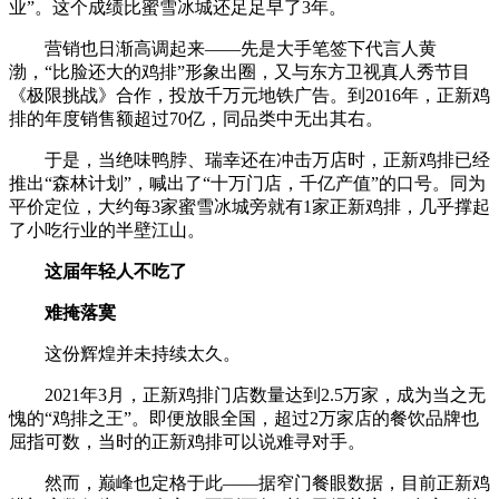
业”。这个成绩比蜜雪冰城还足足早了3年。
营销也日渐高调起来——先是大手笔签下代言人黄
渤，“比脸还大的鸡排”形象出圈，又与东方卫视真人秀节目
《极限挑战》合作，投放千万元地铁广告。到2016年，正新鸡
排的年度销售额超过70亿，同品类中无出其右。
于是，当绝味鸭脖、瑞幸还在冲击万店时，正新鸡排已经
推出“森林计划”，喊出了“十万门店，千亿产值”的口号。同为
平价定位，大约每3家蜜雪冰城旁就有1家正新鸡排，几乎撑起
了小吃行业的半壁江山。
这届年轻人不吃了
难掩落寞
这份辉煌并未持续太久。
2021年3月，正新鸡排门店数量达到2.5万家，成为当之无
愧的“鸡排之王”。即便放眼全国，超过2万家店的餐饮品牌也
屈指可数，当时的正新鸡排可以说难寻对手。
然而，巅峰也定格于此——据窄门餐眼数据，目前正新鸡