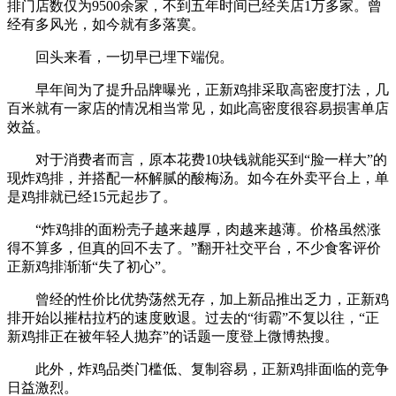
排门店数仅为9500余家，不到五年时间已经关店1万多家。曾
经有多风光，如今就有多落寞。
回头来看，一切早已埋下端倪。
早年间为了提升品牌曝光，正新鸡排采取高密度打法，几
百米就有一家店的情况相当常见，如此高密度很容易损害单店
效益。
对于消费者而言，原本花费10块钱就能买到“脸一样大”的
现炸鸡排，并搭配一杯解腻的酸梅汤。如今在外卖平台上，单
是鸡排就已经15元起步了。
“炸鸡排的面粉壳子越来越厚，肉越来越薄。价格虽然涨
得不算多，但真的回不去了。”翻开社交平台，不少食客评价
正新鸡排渐渐“失了初心”。
曾经的性价比优势荡然无存，加上新品推出乏力，正新鸡
排开始以摧枯拉朽的速度败退。过去的“街霸”不复以往，“正
新鸡排正在被年轻人抛弃”的话题一度登上微博热搜。
此外，炸鸡品类门槛低、复制容易，正新鸡排面临的竞争
日益激烈。