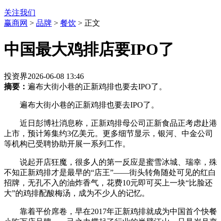
关注我们
赢商网
>
品牌
>
餐饮
> 正文
中国最大鸡排店要IPO了
投资界
2026-06-08 13:46
摘要：
遍布大街小巷的正新鸡排也要去IPO了。
遍布大街小巷的正新鸡排也要去IPO了。
近日彭博社消息称，正新鸡排母公司正新食品正考虑赴港
上市，预计筹集约3亿美元。更多细节显示，银河、中金公司
等机构已受聘协助开展一系列工作。
说起开店狂魔，很多人的第一反应是蜜雪冰城、瑞幸，殊
不知正新鸡排才是最早的“店王”——街头转角随处可见的红白
招牌，无孔不入的油炸香气，花费10元即可买上一块“比脸还
大”的鸡排配酸梅汤，成为不少人的记忆。
靠着平价席卷，早在2017年正新鸡排就成为中国首个快餐