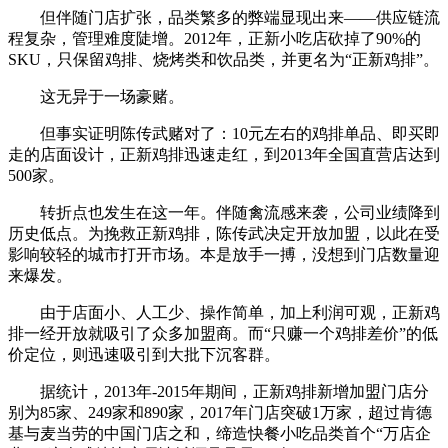
但伴随门店扩张，品类繁多的弊端显现出来——供应链流
程复杂，管理难度陡增。2012年，正新小吃店砍掉了90%的
SKU，只保留鸡排、烧烤类和饮品类，并更名为“正新鸡排”。
这无异于一场豪赌。
但事实证明陈传武赌对了：10元左右的鸡排单品、即买即
走的店面设计，正新鸡排迅速走红，到2013年全国直营店达到
500家。
转折点也发生在这一年。伴随禽流感来袭，公司业绩降到
历史低点。为挽救正新鸡排，陈传武决定开放加盟，以此在受
影响较轻的城市打开市场。本是放手一搏，没想到门店数量迎
来爆发。
由于店面小、人工少、操作简单，加上利润可观，正新鸡
排一经开放就吸引了众多加盟商。而“只赚一个鸡排差价”的低
价定位，则迅速吸引到大批下沉客群。
据统计，2013年-2015年期间，正新鸡排新增加盟门店分
别为85家、249家和890家，2017年门店突破1万家，超过肯德
基与麦当劳的中国门店之和，缔造快餐小吃品类首个“万店企