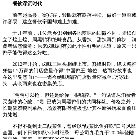
餐饮浮沉时代
前有起高楼、宴宾客，转眼就有跌落神坛。做好一道菜或
许容易，建立餐饮帝国却难上加难。
十几年前，几位老乡识别到各地辣味的细微不同，陆续创
立了煌上煌、周黑鸭和绝味食品。从香辣、甜辣再到鲜辣，消
费者猛然惊觉：原来卤味能有如此个性鲜明的味道，原来一只
鸭子能做得这么好吃。
2012年开始，卤味三巨头相继上市。巅峰时期，绝味鸭脖
凭借1.5万家的门店数量夺得“中国鸭王”地位。然而好故事也
在这里戛然而止——迄今绝味鸭脖门店数量缩减至1万家出
头，其余两家也在密集关店。
“明明可以抢，但还是给你一根鸭脖。”一句话道尽消费者
买卤味的心酸，“贵”已成为周黑鸭们的共同标签。价格之外，
长期依赖鸭副单品、场景有限等短板也让其在新兴玩家面前压
力陡增。
不得不提到太二酸菜鱼，曾经以“酸菜比鱼好吃”口号风靡
全国、创下日均排队3小时纪录。母公司九毛九于2020年登陆